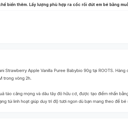
hế biến thêm. Lấy lượng phù hợp ra cốc rồi đút em bé bằng mu
 Strawberry Apple Vanilla Puree Babybio 90g tại ROOTS. Hàng chí
M trong vòng 2h.
 quả táo căng mọng và dâu tây đỏ hữu cơ, được tạo điểm nhấn bằn
Dạng túi linh hoạt giúp duy trì độ tươi ngon dù bạn mang theo để bé