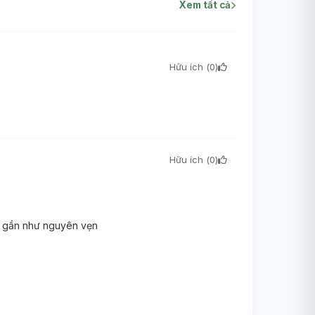
Xem tất cả
Hữu ích (
0
)
Hữu ích (
0
)
ợc gần như nguyên vẹn