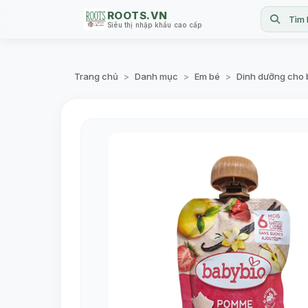
ROOTS.VN
Tìm 
Siêu thị nhập khẩu cao cấp
Trang chủ
Danh mục
Em bé
Dinh dưỡng cho 
>
>
>