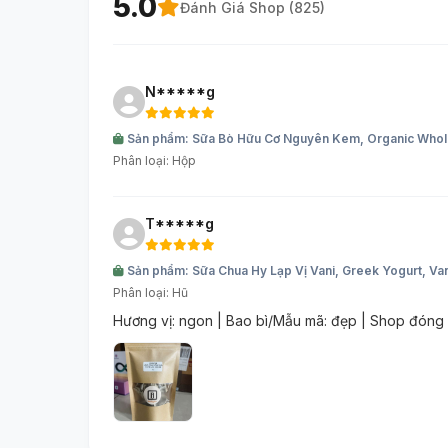
5.0
Đánh Giá Shop (
825
)
N*****g
Sản phẩm: Sữa Bò Hữu Cơ Nguyên Kem, Organic Whole 
Phân loại: Hộp
T*****g
Sản phẩm: Sữa Chua Hy Lạp Vị Vani, Greek Yogurt, Va
Phân loại: Hũ
Hương vị: ngon | Bao bì/Mẫu mã: đẹp | Shop đóng 