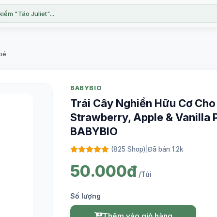
kiếm "Táo Juliet"...
bé
BABYBIO
Trái Cây Nghiền Hữu Cơ Cho 
Strawberry, Apple & Vanilla 
BABYBIO
(825 Shop)
|
Đã bán 1.2k
50.000đ
/Túi
Số lượng
Thêm vào giỏ hàng