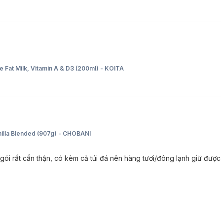
Fat Milk, Vitamin A & D3 (200ml) - KOITA
nilla Blended (907g) - CHOBANI
gói rất cẩn thận, có kèm cả túi đá nên hàng tươi/đông lạnh giữ đư