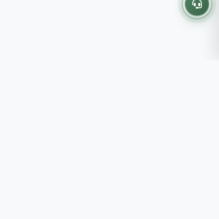
Thông tin liên hệ
237 - 239 - 241 Nguyễn Công
Trứ, P.Bến Thành, TP.HCM
Roots tin rằng những lựa chọn
082 333 6868
nhỏ mỗi ngày sẽ tạo nên một
shop@roots.vn
cuộc sống tốt đẹp hơn, đồng
07:00 - 21:00 (Thứ 2 - Chủ
hành cùng bạn bằng những giá trị
Nhật)
chân thật và chất lượng bền vững.