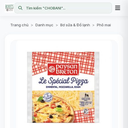
Tìm kiếm "CHOBANI"...
Trang chủ
Danh mục
Bơ sữa & Đồ lạnh
Phô mai
>
>
>