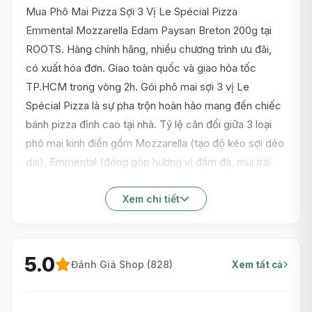
Mua Phô Mai Pizza Sợi 3 Vị Le Spécial Pizza
Emmental Mozzarella Edam Paysan Breton 200g tại
ROOTS. Hàng chính hãng, nhiều chương trình ưu đãi,
có xuất hóa đơn. Giao toàn quốc và giao hỏa tốc
TP.HCM trong vòng 2h. Gói phô mai sợi 3 vị Le
Spécial Pizza là sự pha trộn hoàn hảo mang đến chiếc
bánh pizza đỉnh cao tại nhà. Tỷ lệ cân đối giữa 3 loại
phô mai kinh điển gồm Mozzarella (tạo độ kéo sợi dẻo
dai), Emmental (đóng góp hương vị đậm đà, mùi trái
cây) và Edam (độ tan chảy tuyệt vời và màu sắc đẹp
mắt). Sự kết hợp này mang lại bề mặt bánh nướng
Xem chi tiết
vàng ươm, thơm nức mũi và cực kỳ béo ngậy.
5.0
Đánh Giá Shop (
828
)
Xem tất cả