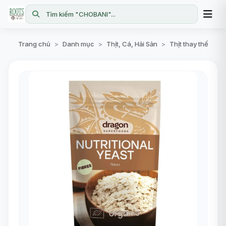
Tìm kiếm "CHOBANI"...
Trang chủ
Danh mục
Thịt, Cá, Hải Sản
Thịt thay thế
>
>
>