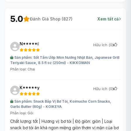
5.0
Đánh Giá Shop (
827
)
Xem tất cả
N*****í
Hữu ích (
0
)
Sản phẩm: Sốt Tẩm Ướp Món Nướng Nhật Bản, Japanese Grill
Teriyaki Sauce, 8.5 fl oz (250ml) - KIKKOMAN
Phân loại: Chai
K*****y
Hữu ích (
0
)
Sản phẩm: Snack Bắp Vị Bơ Tỏi, Koimucho Corn Snacks,
Garlic Butter (60g) - KOIKEYA
Phân loại: Gói
Chất lượng: tốt | Hương vị: bơ tỏi | Độ giòn: giòn | Loại
snack bơ tỏi ăn khá ngon miệng giòn thơm vị mặn của bơ