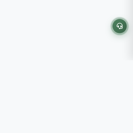
Thông tin liên hệ
237 - 239 - 241 Nguyễn Công
Trứ, P.Bến Thành, TP.HCM
Roots tin rằng những lựa chọn
082 333 6868
nhỏ mỗi ngày sẽ tạo nên một
shop@roots.vn
cuộc sống tốt đẹp hơn, đồng
07:00 - 21:00 (Thứ 2 - Chủ
hành cùng bạn bằng những giá trị