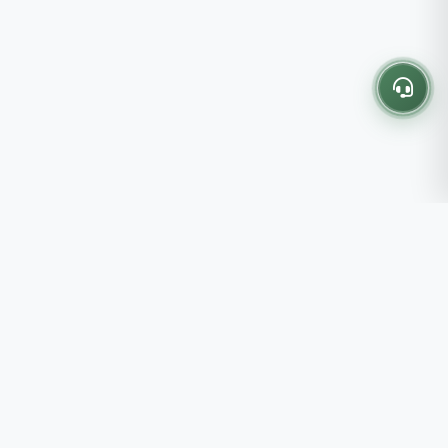
Thông tin liên hệ
237 - 239 - 241 Nguyễn Công
Trứ, P.Bến Thành, TP.HCM
Roots tin rằng những lựa chọn
082 333 6868
nhỏ mỗi ngày sẽ tạo nên một
shop@roots.vn
cuộc sống tốt đẹp hơn, đồng
07:00 - 21:00 (Thứ 2 - Chủ
hành cùng bạn bằng những giá trị