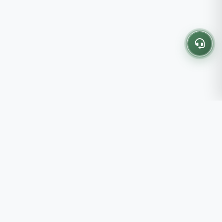
Thông tin liên hệ
237 - 239 - 241 Nguyễn Công
Trứ, P.Bến Thành, TP.HCM
Roots tin rằng những lựa chọn
082 333 6868
nhỏ mỗi ngày sẽ tạo nên một
shop@roots.vn
cuộc sống tốt đẹp hơn, đồng
07:00 - 21:00 (Thứ 2 - Chủ
hành cùng bạn bằng những giá trị