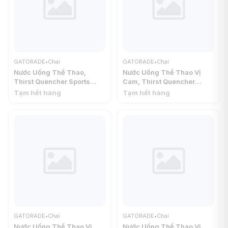
GATORADE
•
Chai
GATORADE
•
Chai
Nước Uống Thể Thao,
Nước Uống Thể Thao Vị
Thirst Quencher Sports
Cam, Thirst Quencher
Drink, Frost Glacier Freeze,
Sports Drink, Orange, 20 fl
Tạm hết hàng
Tạm hết hàng
20 fl oz (591ml) -
oz (591ml) - GATORADE
GATORADE
GATORADE
•
Chai
GATORADE
•
Chai
Nước Uống Thể Thao Vị
Nước Uống Thể Thao Vị