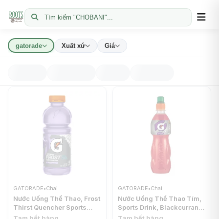
Tìm kiếm "CHOBANI"...
gatorade
Xuất xứ
Giá
GATORADE
•
Chai
GATORADE
•
Chai
Nước Uống Thể Thao, Frost
Nước Uống Thể Thao Tím,
Thirst Quencher Sports
Sports Drink, Blackcurrant
Drink, Riptide Rush, 20 fl oz
(500ml) - GATORADE
Tạm hết hàng
Tạm hết hàng