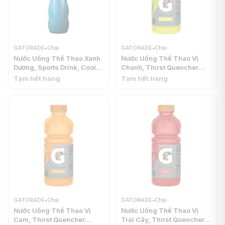
GATORADE
•
Chai
GATORADE
•
Chai
Nước Uống Thể Thao Xanh
Nước Uống Thể Thao Vị
Dương, Sports Drink, Cool
Chanh, Thirst Quencher
Blue (500ml) - GATORADE
Sports Drink, Lemon Lime,
Tạm hết hàng
Tạm hết hàng
20 fl oz (591ml) -
GATORADE
GATORADE
•
Chai
GATORADE
•
Chai
Nước Uống Thể Thao Vị
Nước Uống Thể Thao Vị
Cam, Thirst Quencher
Trái Cây, Thirst Quencher