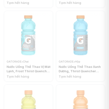
Sports Drink, Orange, 20 fl
Sports Drink, Fruit Punch,
Tạm hết hàng
Tạm hết hàng
oz (591ml) - GATORADE
20 fl oz (591ml) -
GATORADE
GATORADE
•
Chai
GATORADE
•
Hộp
Nước Uống Thể Thao Vị Mát
Nước Uống Thể Thao Xanh
Lạnh, Frost Thirst Quencher
Dương, Thirst Quencher
Sports Drink, Glacier
Sports Drink, Cool Blue, 20
Tạm hết hàng
Tạm hết hàng
Freeze, 20 fl oz (591ml) -
fl oz (591ml) - GATORADE
GATORADE