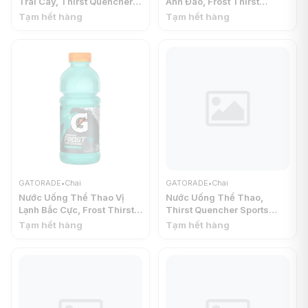
Trái Cây, Thirst Quencher
Anh Đào, Frost Thirst
Sports Drink, Fruit Punch,
Quencher Sports Drink,
Tạm hết hàng
Tạm hết hàng
12 fl oz (355ml) -
Glacier Cherry, 20 fl oz
GATORADE
(591ml) - GATORADE
GATORADE
•
Chai
GATORADE
•
Chai
Nước Uống Thể Thao Vị
Nước Uống Thể Thao,
Lạnh Bắc Cực, Frost Thirst
Thirst Quencher Sports
Quencher Sports Drink,
Drink, Cool Blue, 20 fl oz
Tạm hết hàng
Tạm hết hàng
Arctic Blitz, 20 fl oz (591ml)
(591ml) - GATORADE
- GATORADE