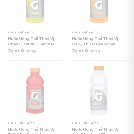
GATORADE
•
Chai
GATORADE
•
Chai
Nước Uống Thể Thao Vị
Nước Uống Thể Thao Vị
Chanh, Thirst Quencher
Cam, Thirst Quencher
Sports Drink, Lemon Lime,
Sports Drink, Orange, 12 fl
Tạm hết hàng
Tạm hết hàng
12 fl oz (355ml) -
oz (355ml) - GATORADE
GATORADE
GATORADE
•
Chai
GATORADE
•
Chai
Nước Uống Thể Thao Vị
Nước Uống Thể Thao Vị