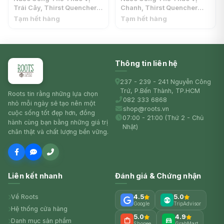
Trái Cây, Thirst Quencher
Chanh, Thirst Quencher
Sports Drink, Fruit Punch,
Sports Drink, Lemon Lime,
Tạm hết hàng
Tạm hết hàng
20 fl oz (591ml) -
20 fl oz (591ml) -
GATORADE
GATORADE
Thông tin liên hệ
237 - 239 - 241 Nguyễn Công
Trứ, P.Bến Thành, TP.HCM
Roots tin rằng những lựa chọn
082 333 6868
nhỏ mỗi ngày sẽ tạo nên một
shop@roots.vn
cuộc sống tốt đẹp hơn, đồng
07:00 - 21:00 (Thứ 2 - Chủ
hành cùng bạn bằng những giá trị
Nhật)
chân thật và chất lượng bền vững.
Liên kết nhanh
Đánh giá & Chứng nhận
Về Roots
4.5
5.0
Google
TripAdvisor
Hệ thống cửa hàng
5.0
4.9
Danh mục sản phẩm
Shopee
GrabMart