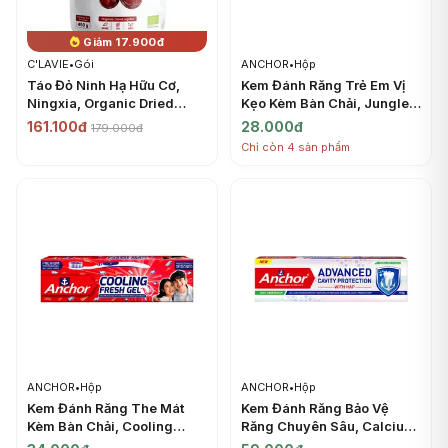
Giảm 17.900đ
C'LAVIE
•
Gói
ANCHOR
•
Hộp
Táo Đỏ Ninh Hạ Hữu Cơ,
Kem Đánh Răng Trẻ Em Vị
Ningxia, Organic Dried
Kẹo Kèm Bàn Chải, Jungle
Jujube (450g) - C'LAVIE
Kids Toothpaste, Bubble
161.100đ
28.000đ
179.000đ
Gum Flavor, Toothbrush
Chỉ còn 4 sản phẩm
Included (50g) - ANCHOR
ANCHOR
•
Hộp
ANCHOR
•
Hộp
Kem Đánh Răng The Mát
Kem Đánh Răng Bảo Vệ
Kèm Bàn Chải, Cooling
Răng Chuyên Sâu, Calcium
Fresh Gel Toothpaste,
Hydroxyapatite Toothpaste,