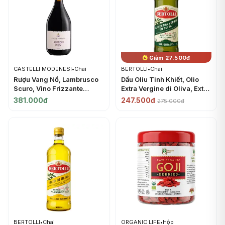
Giảm 27.500đ
CASTELLI MODENESI
•
Chai
BERTOLLI
•
Chai
Rượu Vang Nổ, Lambrusco
Dầu Oliu Tinh Khiết, Olio
Scuro, Vino Frizzante
Extra Vergine di Oliva, Extra
Rosso Amabile, 8% (750ml)
Virgin Olive Oil (1L) -
381.000đ
247.500đ
275.000đ
- CASTELLI MODENESI
BERTOLLI
BERTOLLI
•
Chai
ORGANIC LIFE
•
Hộp