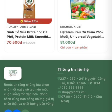
Giảm 25%
ROKEBY FARMS
•
Chai
KUCHAREK
•
Gói
Sinh Tố Sữa Protein Vị Cà
Hạt Nêm Rau Củ Giảm 25%
Phê, Protein Milk Smoothie,
Muối, Universal Vegetable
Double Espresso (425ml) -
Seasoning, 25% Less Salt
70.500đ
81.000đ
94.000đ
ROKEBY FARMS
(400g) - KUCHAREK
Chỉ còn 4 sản phẩm
Thông tin liên hệ
237 - 239 - 241 Nguyễn Công
Trứ, P.Bến Thành, TP.HCM
Roots tin rằng những lựa chọn
082 333 6868
nhỏ mỗi ngày sẽ tạo nên một
shop@roots.vn
cuộc sống tốt đẹp hơn, đồng
07:00 - 21:00 (Thứ 2 - Chủ
hành cùng bạn bằng những giá trị
Nhật)
chân thật và chất lượng bền vững.