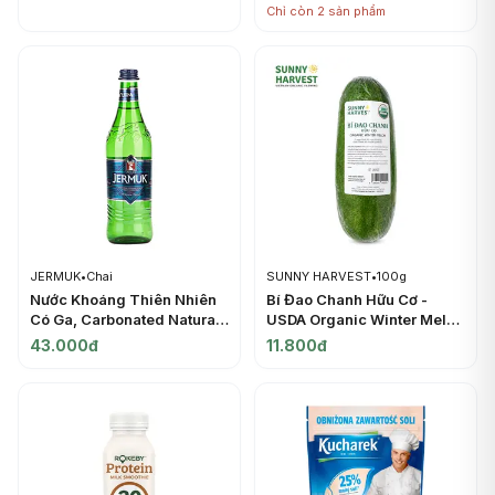
Energy Bar, 2 Gói (60.8g) -
Chỉ còn 2 sản phẩm
HEALTHY CLUB
JERMUK
•
Chai
SUNNY HARVEST
•
100g
Nước Khoáng Thiên Nhiên
Bí Đao Chanh Hữu Cơ -
Có Ga, Carbonated Natural
USDA Organic Winter Melon
Mineral Water (0.5L) -
- SUNNY HARVEST
43.000đ
11.800đ
JERMUK