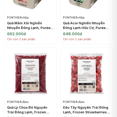
PONTHIER
•
Hộp
PONTHIER
•
Hộp
Quả Mâm Xôi Nghiền
Quả Acai Nghiền Nhuyễn
Nhuyễn Đông Lạnh, Purée
Đông Lạnh Hữu Cơ, Purée
Framboise, Frozen
Acai Bio, Frozen Acai Berry,
662.000đ
648.000đ
Raspberry, 2.2 lbs (1kg) -
2.2 lbs (1kg) - PONTHIER
Chỉ còn 2 sản phẩm
Chỉ còn 2 sản phẩm
PONTHIER
PONTHIER
•
Bao
PONTHIER
•
Bao
Quả Lý Chua Đỏ Nguyên
Dâu Tây Nguyên Trái Đông
Trái Đông Lạnh, Frozen
Lạnh, Frozen Strawberries
Redcurrants IQF, 2.2 lbs
IQF, 2.2 lbs (1kg) -