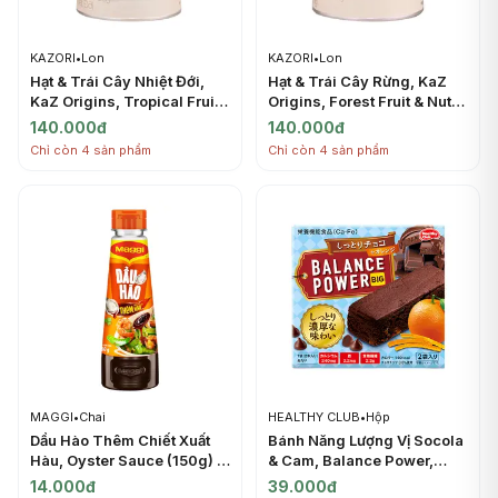
KAZORI
•
Lon
KAZORI
•
Lon
Hạt & Trái Cây Nhiệt Đới,
Hạt & Trái Cây Rừng, KaZ
KaZ Origins, Tropical Fruit
Origins, Forest Fruit & Nut
& Nut Trail Mix, 6.3 oz
Trail Mix, 6.3 oz (180g) -
140.000đ
140.000đ
(180g) - KAZORI
KAZORI
Chỉ còn 4 sản phẩm
Chỉ còn 4 sản phẩm
MAGGI
•
Chai
HEALTHY CLUB
•
Hộp
Dầu Hào Thêm Chiết Xuất
Bánh Năng Lượng Vị Socola
Hàu, Oyster Sauce (150g) -
& Cam, Balance Power,
MAGGI
Moist Chocolate & Orange
14.000đ
39.000đ