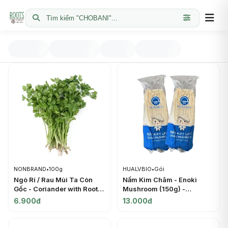
Tìm kiếm "CHOBANI"...
NONBRAND
•
100g
HUALVBIO
•
Gói
Ngò Rí / Rau Mùi Ta Còn
Nấm Kim Châm - Enoki
Gốc - Coriander with Roots
Mushroom (150g) -
- NONBRAND
HUALVBIO
6.900đ
13.000đ