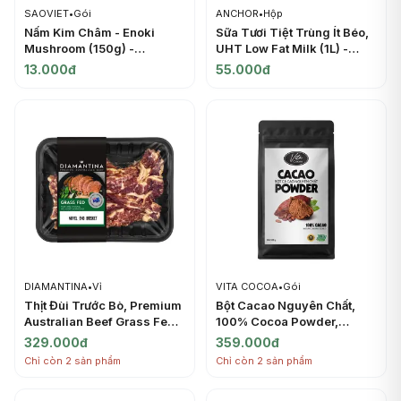
SAOVIET
•
Gói
ANCHOR
•
Hộp
Nấm Kim Châm - Enoki
Sữa Tươi Tiệt Trùng Ít Béo,
Mushroom (150g) -
UHT Low Fat Milk (1L) -
SAOVIET
ANCHOR
13.000đ
55.000đ
DIAMANTINA
•
Vỉ
VITA COCOA
•
Gói
Thịt Đùi Trước Bò, Premium
Bột Cacao Nguyên Chất,
Australian Beef Grass Fed,
100% Cocoa Powder,
Navel End Brisket (500g) -
Natural Unsweetened
329.000đ
359.000đ
DIAMANTINA
(500g) - VITA COCOA
Chỉ còn 2 sản phẩm
Chỉ còn 2 sản phẩm