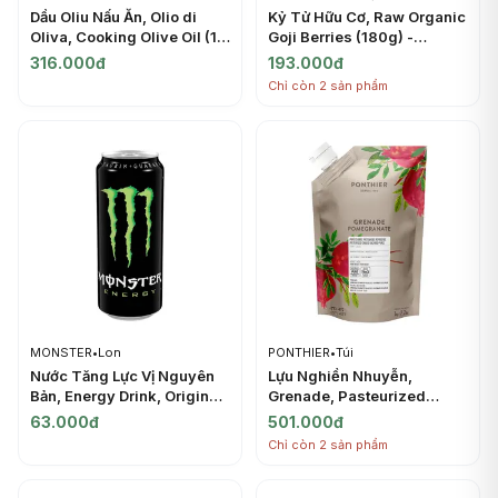
Dầu Oliu Nấu Ăn, Olio di
Kỷ Tử Hữu Cơ, Raw Organic
Oliva, Cooking Olive Oil (1L)
Goji Berries (180g) -
- BERTOLLI
ORGANIC LIFE
316.000đ
193.000đ
Chỉ còn 2 sản phẩm
MONSTER
•
Lon
PONTHIER
•
Túi
Nước Tăng Lực Vị Nguyên
Lựu Nghiền Nhuyễn,
Bản, Energy Drink, Original
Grenade, Pasteurized
(500ml) - MONSTER
Chilled Sugared Puree
63.000đ
501.000đ
Pomegranate (1kg) -
Chỉ còn 2 sản phẩm
PONTHIER