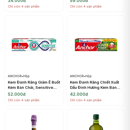
34.000đ
59.000đ
Toothbrush Included (150g)
Advanced Cavity
Chỉ còn 4 sản phẩm
Chỉ còn 4 sản phẩm
- ANCHOR
Protection with HAP,
Doublemint Flavour (150g) -
ANCHOR
ANCHOR
•
Hộp
ANCHOR
•
Hộp
Kem Đánh Răng Giảm Ê Buốt
Kem Đánh Răng Chiết Xuất
Kèm Bàn Chải, Sensitive
Dầu Đinh Hương Kèm Bàn
Toothpaste, Toothbrush
Chải, Super Clove
52.000đ
42.000đ
Included (100g) - ANCHOR
Protection Toothpaste,
Chỉ còn 4 sản phẩm
Chỉ còn 4 sản phẩm
Clove Power, Toothbrush
Included (175g) - ANCHOR