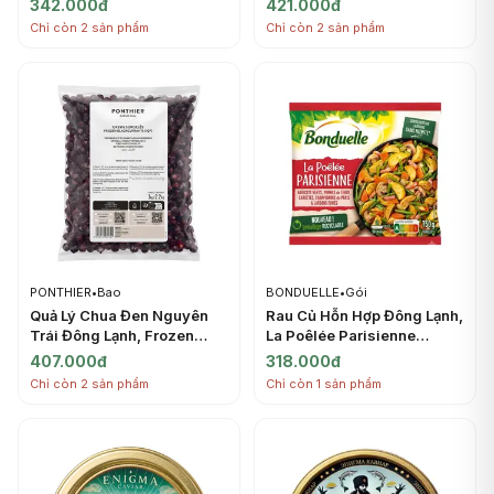
342.000đ
421.000đ
(1kg) - PONTHIER
PONTHIER
Chỉ còn 2 sản phẩm
Chỉ còn 2 sản phẩm
PONTHIER
•
Bao
BONDUELLE
•
Gói
Quả Lý Chua Đen Nguyên
Rau Củ Hỗn Hợp Đông Lạnh,
Trái Đông Lạnh, Frozen
La Poêlée Parisienne
Blackcurrants IQF, 2.2 lbs
(750g) - BONDUELLE
407.000đ
318.000đ
(1kg) - PONTHIER
Chỉ còn 2 sản phẩm
Chỉ còn 1 sản phẩm