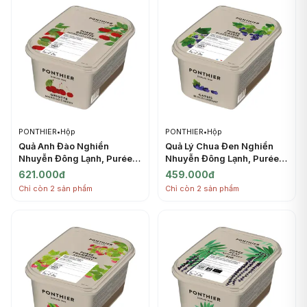
PONTHIER
•
Hộp
PONTHIER
•
Hộp
Quả Anh Đào Nghiền
Quả Lý Chua Đen Nghiền
Nhuyễn Đông Lạnh, Purée
Nhuyễn Đông Lạnh, Purée
Griotte, Frozen Sugared
Cassis, Frozen Sugared
621.000đ
459.000đ
Morello Cherry, 2.2 lbs
Blackcurrant, 2.2 lbs (1kg) -
Chỉ còn 2 sản phẩm
Chỉ còn 2 sản phẩm
(1kg) - PONTHIER
PONTHIER