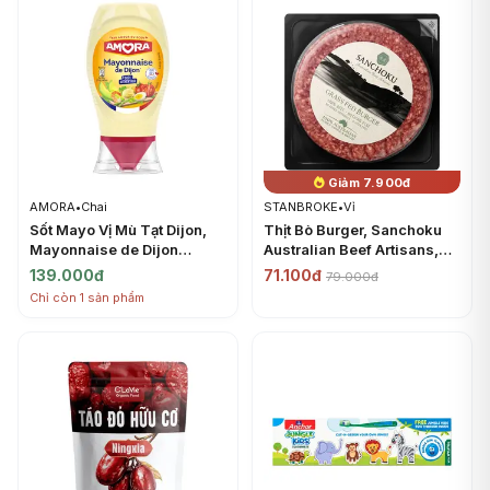
Giảm 7.900đ
AMORA
•
Chai
STANBROKE
•
Vỉ
Sốt Mayo Vị Mù Tạt Dijon,
Thịt Bò Burger, Sanchoku
Mayonnaise de Dijon
Australian Beef Artisans,
(235g) - AMORA
Grass Fed Burger (150g) -
139.000đ
71.100đ
79.000đ
STANBROKE
Chỉ còn 1 sản phẩm