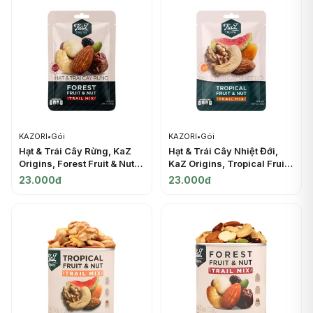
KAZORI
•
Gói
KAZORI
•
Gói
Hạt & Trái Cây Rừng, KaZ
Hạt & Trái Cây Nhiệt Đới,
Origins, Forest Fruit & Nut
KaZ Origins, Tropical Fruit
Trail Mix, 1.06 oz (30g) -
& Nut Trail Mix, 1.06 oz
23.000đ
23.000đ
KAZORI
(30g) - KAZORI