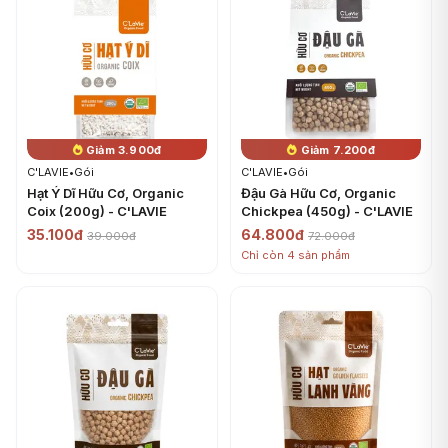
Giảm 3.900đ
Giảm 7.200đ
C'LAVIE
•
Gói
C'LAVIE
•
Gói
Hạt Ý Dĩ Hữu Cơ, Organic
Đậu Gà Hữu Cơ, Organic
Coix (200g) - C'LAVIE
Chickpea (450g) - C'LAVIE
35.100đ
64.800đ
39.000đ
72.000đ
Chỉ còn 4 sản phẩm