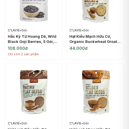
C'LAVIE
•
Gói
C'LAVIE
•
Gói
Hắc Kỷ Tử Hoang Dã, Wild
Hạt Kiều Mạch Hữu Cơ,
Black Goji Berries, 5 Gói,
Organic Buckwheat Groats,
3.5 oz (100g) - C'LAVIE
7.05 oz (200g) - C'LAVIE
108.000đ
44.000đ
Chỉ còn 2 sản phẩm
C'LAVIE
•
Gói
C'LAVIE
•
Gói