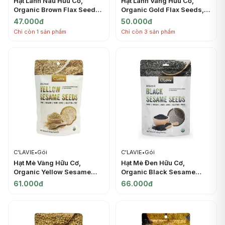
Hạt Lanh Nâu Hữu Cơ,
Hạt Lanh Vàng Hữu Cơ,
Organic Brown Flax Seeds,
Organic Gold Flax Seeds,
7.05 oz (200g) - C'LAVIE
7.05 oz (200g) - C'LAVIE
47.000đ
50.000đ
Chỉ còn 1 sản phẩm
Chỉ còn 3 sản phẩm
C'LAVIE
•
Gói
C'LAVIE
•
Gói
Hạt Mè Vàng Hữu Cơ,
Hạt Mè Đen Hữu Cơ,
Organic Yellow Sesame
Organic Black Sesame
Seeds, 7.05 oz (200g) -
Seeds, 7.05 oz (200g) -
61.000đ
66.000đ
C'LAVIE
C'LAVIE