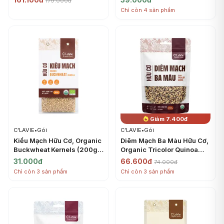
179.000đ
Chỉ còn 4 sản phẩm
Giảm 7.400đ
C'LAVIE
•
Gói
C'LAVIE
•
Gói
Kiều Mạch Hữu Cơ, Organic
Diêm Mạch Ba Màu Hữu Cơ,
Buckwheat Kernels (200g)
Organic Tricolor Quinoa
- C'LAVIE
(200g) - C'LAVIE
31.000đ
66.600đ
74.000đ
Chỉ còn 3 sản phẩm
Chỉ còn 3 sản phẩm