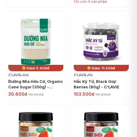
Chỉ còn 4 sản phẩm
Giảm 5.400đ
Giảm 11.500đ
C'LAVIE
•
Gói
C'LAVIE
•
Hũ
Đường Mía Hữu Cơ, Organic
Hắc Kỷ Tử, Black Goji
Cane Sugar (350g) -
Berries (80g) - C'LAVIE
C'LAVIE
30.600đ
103.500đ
36.000đ
115.000đ