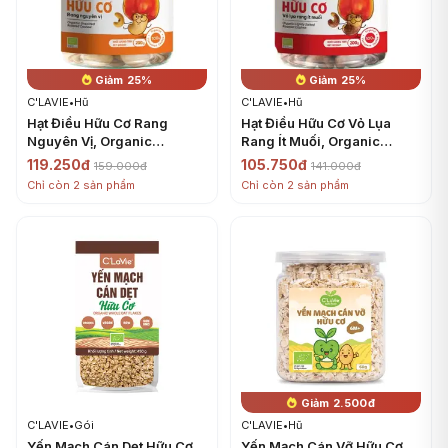
Giảm 25%
Giảm 25%
C'LAVIE
•
Hũ
C'LAVIE
•
Hũ
Hạt Điều Hữu Cơ Rang
Hạt Điều Hữu Cơ Vỏ Lụa
Nguyên Vị, Organic
Rang Ít Muối, Organic
Unsalted Roasted Cashew
Lightly Salted Roasted
119.250đ
105.750đ
159.000đ
141.000đ
(200g) - C'LAVIE
Cashew (200g) - C'LAVIE
Chỉ còn 2 sản phẩm
Chỉ còn 2 sản phẩm
Giảm 2.500đ
C'LAVIE
•
Gói
C'LAVIE
•
Hũ
Yến Mạch Cán Dẹt Hữu Cơ,
Yến Mạch Cán Vỡ Hữu Cơ