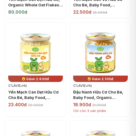
Organic Whole Oat Flakes
Cho Bé, Baby Food,
(450g) - C'LAVIE
Organic Oat Flakes, 6+
80.000đ
22.500đ
25.000đ
Tháng (60g) - C'LAVIE
Giảm 2.600đ
Giảm 2.100đ
C'LAVIE
•
Hũ
C'LAVIE
•
Hũ
Yến Mạch Cán Dẹt Hữu Cơ
Đậu Nành Hữu Cơ Cho Bé,
Cho Bé, Baby Food,
Baby Food, Organic
Organic Rolled Oat Flakes,
Soybeans, 6+ Tháng
23.400đ
18.900đ
26.000đ
21.000đ
6+ Tháng (70g) - C'LAVIE
(100g) - C'LAVIE
Chỉ còn 3 sản phẩm