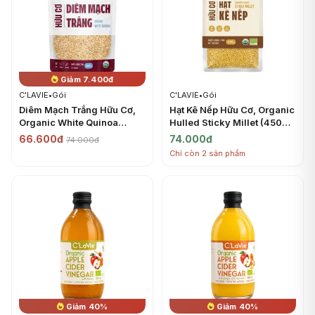
Giảm 7.400đ
C'LAVIE
•
Gói
C'LAVIE
•
Gói
Diêm Mạch Trắng Hữu Cơ,
Hạt Kê Nếp Hữu Cơ, Organic
Organic White Quinoa
Hulled Sticky Millet (450g)
(200g) - C'LAVIE
- C'LAVIE
66.600đ
74.000đ
74.000đ
Chỉ còn 2 sản phẩm
Giảm 40%
Giảm 40%