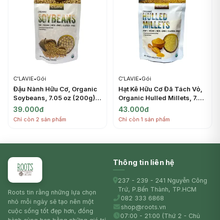
C'LAVIE
•
Gói
C'LAVIE
•
Gói
Đậu Nành Hữu Cơ, Organic
Hạt Kê Hữu Cơ Đã Tách Vỏ,
Soybeans, 7.05 oz (200g) -
Organic Hulled Millets, 7.05
C'LAVIE
oz (200g) - C'LAVIE
39.000đ
43.000đ
Chỉ còn 2 sản phẩm
Chỉ còn 1 sản phẩm
Thông tin liên hệ
237 - 239 - 241 Nguyễn Công
Trứ, P.Bến Thành, TP.HCM
Roots tin rằng những lựa chọn
082 333 6868
nhỏ mỗi ngày sẽ tạo nên một
shop@roots.vn
cuộc sống tốt đẹp hơn, đồng
07:00 - 21:00 (Thứ 2 - Chủ