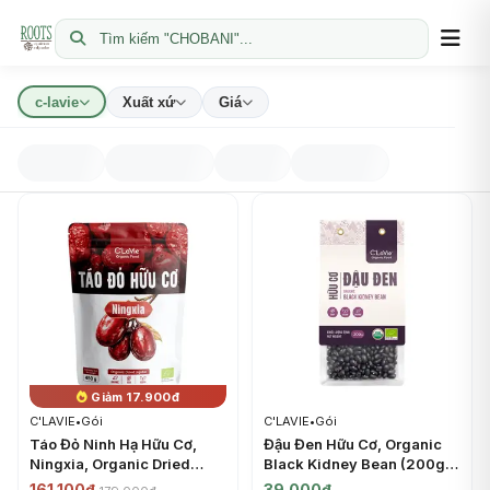
Tìm kiếm "CHOBANI"...
c-lavie
Xuất xứ
Giá
Giảm 17.900đ
C'LAVIE
•
Gói
C'LAVIE
•
Gói
Táo Đỏ Ninh Hạ Hữu Cơ,
Đậu Đen Hữu Cơ, Organic
Ningxia, Organic Dried
Black Kidney Bean (200g) -
Jujube (450g) - C'LAVIE
C'LAVIE
161.100đ
39.000đ