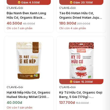
Giảm 4.500đ
Giảm 20.100đ
C'LAVIE
•
Gói
C'LAVIE
•
Gói
Đậu Nành Đen Xanh Lòng
Táo Đỏ Hotan Hữu Cơ,
Hữu Cơ, Organic Black
Organic Dried Hotan Jujube
Soybean with Green Kernel
(450g) - C'LAVIE
40.500đ
180.900đ
45.000đ
201.000đ
(200g) - C'LAVIE
Chỉ còn 1 sản phẩm
Chỉ còn 4 sản phẩm
Giảm 15.300đ
C'LAVIE
•
Gói
C'LAVIE
•
Gói
Hạt Kê Nếp Hữu Cơ, Organic
Kỷ Tử Hữu Cơ, Organic Goji
Hulled Sticky Millet (200g)
Berry, 5 Gói (170g) -
- C'LAVIE
C'LAVIE
40.000đ
137.700đ
153.000đ
Chỉ còn 1 sản phẩm