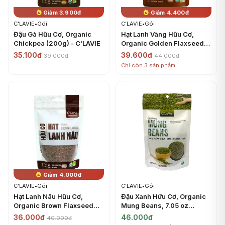
Giảm 3.900đ
Giảm 4.400đ
C'LAVIE
•
Gói
C'LAVIE
•
Gói
Đậu Gà Hữu Cơ, Organic
Hạt Lanh Vàng Hữu Cơ,
Chickpea (200g) - C'LAVIE
Organic Golden Flaxseed
(200g) - C'LAVIE
35.100đ
39.600đ
39.000đ
44.000đ
Chỉ còn 3 sản phẩm
Giảm 4.000đ
C'LAVIE
•
Gói
C'LAVIE
•
Gói
Hạt Lanh Nâu Hữu Cơ,
Đậu Xanh Hữu Cơ, Organic
Organic Brown Flaxseed
Mung Beans, 7.05 oz
(200g) - C'LAVIE
(200g) - C'LAVIE
36.000đ
46.000đ
40.000đ