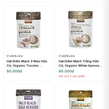
C'LAVIE
•
Gói
C'LAVIE
•
Gói
Hạt Diêm Mạch 3 Màu Hữu
Hạt Diêm Mạch Trắng Hữu
Cơ, Organic Tricolor
Cơ, Organic White Quinoa,
Quinoa, 7.05 oz (200g) -
7.05 oz (200g) - C'LAVIE
90.000đ
90.000đ
C'LAVIE
Chỉ còn 3 sản phẩm