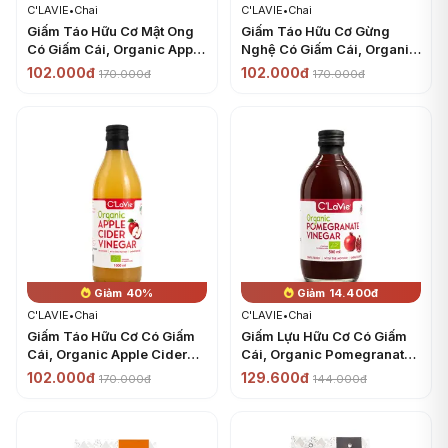
C'LAVIE
•
Chai
C'LAVIE
•
Chai
Giấm Táo Hữu Cơ Mật Ong
Giấm Táo Hữu Cơ Gừng
Có Giấm Cái, Organic Apple
Nghệ Có Giấm Cái, Organic
Cider Vinegar with Honey,
Apple Cider Vinegar with
102.000đ
102.000đ
170.000đ
170.000đ
with The Mother (500ml) -
Ginger & Turmeric, with
C'LAVIE
The Mother (500ml) -
C'LAVIE
Giảm 40%
Giảm 14.400đ
C'LAVIE
•
Chai
C'LAVIE
•
Chai
Giấm Táo Hữu Cơ Có Giấm
Giấm Lựu Hữu Cơ Có Giấm
Cái, Organic Apple Cider
Cái, Organic Pomegranate
Vinegar with The Mother
Vinegar with The Mother
102.000đ
129.600đ
170.000đ
144.000đ
(1000ml) - C'LAVIE
(500ml) - C'LAVIE