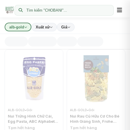
Tìm kiếm "CHOBANI"...
alb-gold
Xuất xứ
Giá
ALB-GOLD
•
Gói
ALB-GOLD
•
Gói
Nui Trứng Hình Chữ Cái,
Nui Rau Củ Hữu Cơ Cho Bé
Egg Pasta, ABC Alphabet
Hình Giáng Sinh, Frohe
(90g) - ALB-GOLD
Weihnacht, Organic
Tạm hết hàng
Tạm hết hàng