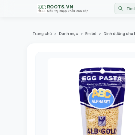
ROOTS.VN
Tìm 
Siêu thị nhập khẩu cao cấp
Trang chủ
Danh mục
Em bé
Dinh dưỡng cho 
>
>
>