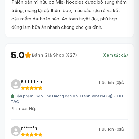
Phiên bản mì hữu cơ Mie-Noodles được bổ sung thêm
trứng, mang lại độ thơm béo, màu sắc rực rỡ và kết
cấu mềm dai hoàn hảo. An toàn tuyệt đối, phù hợp
dùng làm bữa ăn nhanh chóng cho gia đình.
5.0
Đánh Giá Shop (
827
)
Xem tất cả
K*****n
Hữu ích (
0
)
Sản phẩm: Kẹo The Hương Bạc Hà, Fresh Mint (14.5g) - TIC
TAC
Phân loại: Hộp
n*****n
Hữu ích (
0
)