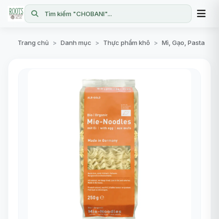
Tìm kiếm "CHOBANI"...
Trang chủ
Danh mục
Thực phẩm khô
Mì, Gạo, Pasta
>
>
>