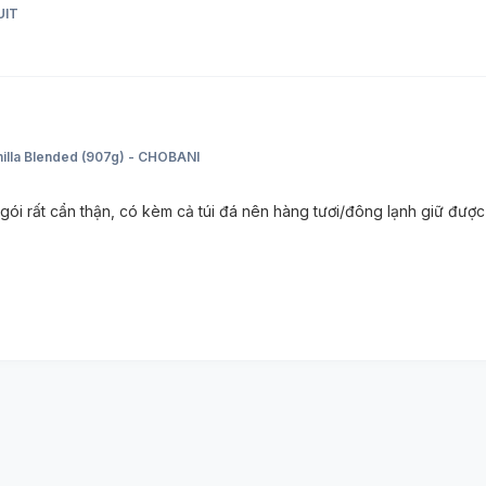
UIT
nilla Blended (907g) - CHOBANI
gói rất cẩn thận, có kèm cả túi đá nên hàng tươi/đông lạnh giữ đư