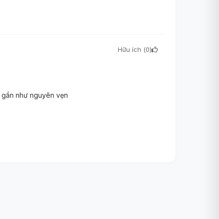
Hữu ích (
0
)
ợc gần như nguyên vẹn