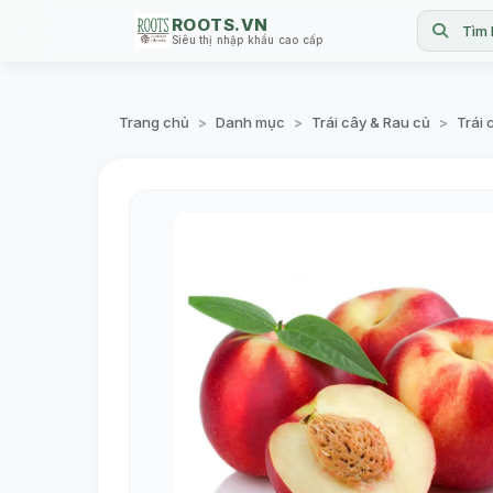
ROOTS.VN
Tìm 
Siêu thị nhập khẩu cao cấp
Trang chủ
Danh mục
Trái cây & Rau củ
Trái 
>
>
>