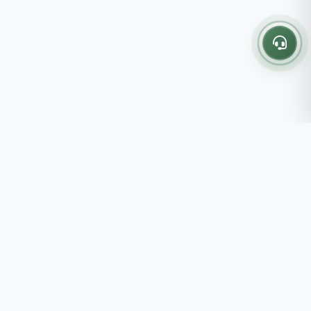
Thông tin liên hệ
237 - 239 - 241 Nguyễn Công
Trứ, P.Bến Thành, TP.HCM
Roots tin rằng những lựa chọn
082 333 6868
nhỏ mỗi ngày sẽ tạo nên một
shop@roots.vn
cuộc sống tốt đẹp hơn, đồng
07:00 - 21:00 (Thứ 2 - Chủ
hành cùng bạn bằng những giá trị
Nhật)
chân thật và chất lượng bền vững.