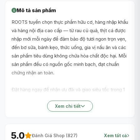
Mô tả sản phẩm
ROOTS tuyển chọn thực phẩm hữu cơ, hàng nhập khẩu
và hàng nội địa cao cấp — từ rau củ quả, thịt cá được
nhập mới mỗi ngày để đảm bảo độ tươi ngon trọn vẹn,
đến bơ sữa, bánh kẹo, thức uống, gia vị nấu ăn và các
sản phẩm tiêu dùng không chứa hóa chất độc hại. Mỗi
sản phẩm đều có nguồn gốc minh bạch, đạt chuẩn
chứng nhận an toàn.
Đặt hàng ngay để nhận ưu đãi và giao siêu tốc trong 1
giờ nội thành TP.HCM!
Xem chi tiết
5.0
Đánh Giá Shop (
827
)
Xem tất cả