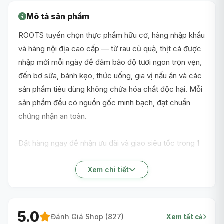
Mô tả sản phẩm
ROOTS tuyển chọn thực phẩm hữu cơ, hàng nhập khẩu
và hàng nội địa cao cấp — từ rau củ quả, thịt cá được
nhập mới mỗi ngày để đảm bảo độ tươi ngon trọn vẹn,
đến bơ sữa, bánh kẹo, thức uống, gia vị nấu ăn và các
sản phẩm tiêu dùng không chứa hóa chất độc hại. Mỗi
sản phẩm đều có nguồn gốc minh bạch, đạt chuẩn
chứng nhận an toàn.
Đặt hàng ngay để nhận ưu đãi và giao siêu tốc trong 1
giờ nội thành TP.HCM!
Xem chi tiết
5.0
Đánh Giá Shop (
827
)
Xem tất cả