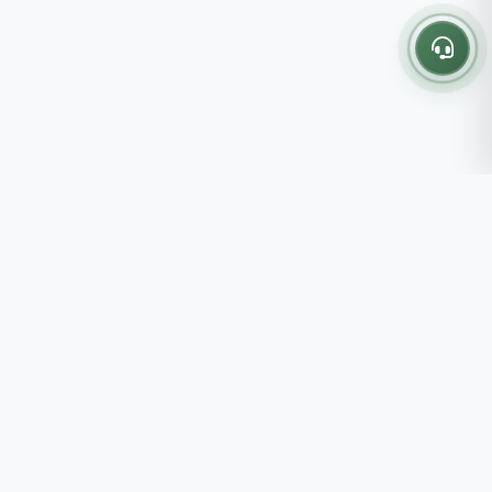
Thông tin liên hệ
237 - 239 - 241 Nguyễn Công
Trứ, P.Bến Thành, TP.HCM
Roots tin rằng những lựa chọn
082 333 6868
nhỏ mỗi ngày sẽ tạo nên một
shop@roots.vn
cuộc sống tốt đẹp hơn, đồng
07:00 - 21:00 (Thứ 2 - Chủ
hành cùng bạn bằng những giá trị
Nhật)
chân thật và chất lượng bền vững.