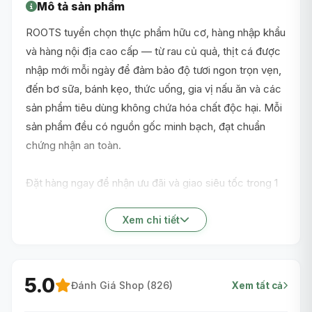
Mô tả sản phẩm
ROOTS tuyển chọn thực phẩm hữu cơ, hàng nhập khẩu
và hàng nội địa cao cấp — từ rau củ quả, thịt cá được
nhập mới mỗi ngày để đảm bảo độ tươi ngon trọn vẹn,
đến bơ sữa, bánh kẹo, thức uống, gia vị nấu ăn và các
sản phẩm tiêu dùng không chứa hóa chất độc hại. Mỗi
sản phẩm đều có nguồn gốc minh bạch, đạt chuẩn
chứng nhận an toàn.
Đặt hàng ngay để nhận ưu đãi và giao siêu tốc trong 1
giờ nội thành TP.HCM!
Xem chi tiết
5.0
Đánh Giá Shop (
826
)
Xem tất cả