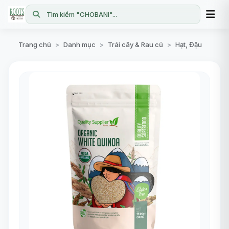
Tìm kiếm "CHOBANI"...
Trang chủ
Danh mục
Trái cây & Rau củ
Hạt, Đậu
>
>
>