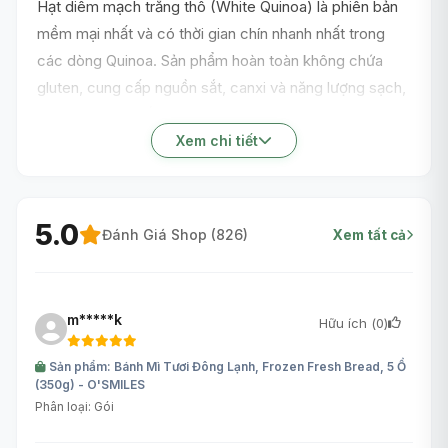
Hạt diêm mạch trắng thô (White Quinoa) là phiên bản
mềm mại nhất và có thời gian chín nhanh nhất trong
các dòng Quinoa. Sản phẩm hoàn toàn không chứa
gluten, cung cấp nguồn sắt, canxi và năng lượng sạch,
phù hợp tuyệt đối cho hệ tiêu hóa nhạy cảm. Hương vị
ngọt bùi phảng phất của hạt trắng rất dễ kết hợp vào
Xem chi tiết
các món cháo ăn dặm hoặc nấu cơm hằng ngày.
5.0
Đánh Giá Shop (
826
)
Xem tất cả
m*****k
Hữu ích (
0
)
Sản phẩm: Bánh Mì Tươi Đông Lạnh, Frozen Fresh Bread, 5 Ổ
(350g) - O'SMILES
Phân loại: Gói