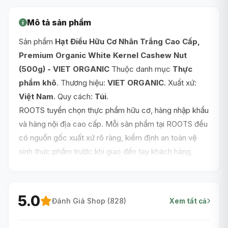
Mô tả sản phẩm
Sản phẩm
Hạt Điều Hữu Cơ Nhân Trắng Cao Cấp,
Premium Organic White Kernel Cashew Nut
(500g) - VIET ORGANIC
Thuộc danh mục
Thực
phẩm khô
. Thương hiệu:
VIET ORGANIC
. Xuất xứ:
Việt Nam
. Quy cách:
Túi
.
ROOTS tuyển chọn thực phẩm hữu cơ, hàng nhập khẩu
và hàng nội địa cao cấp. Mỗi sản phẩm tại ROOTS đều
có nguồn gốc xuất xứ rõ ràng, kiểm định an toàn vệ
sinh thực phẩm trước khi giao đến tay khách hàng.
Đặt hàng online giao siêu tốc trong 1 giờ nội thành
TP.HCM, cam kết chất lượng trọn vẹn và hỗ trợ đổi trả
uy tín!
5.0
Đánh Giá Shop (
828
)
Xem tất cả