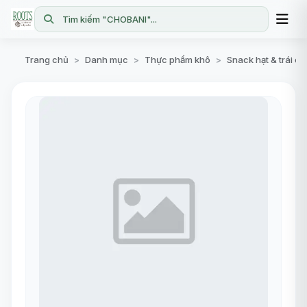
Tìm kiếm "CHOBANI"...
Trang chủ
Danh mục
Thực phẩm khô
Snack hạt & trái c
>
>
>