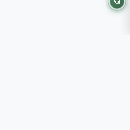
Thông tin liên hệ
237 - 239 - 241 Nguyễn Công
Trứ, P.Bến Thành, TP.HCM
Roots tin rằng những lựa chọn
082 333 6868
nhỏ mỗi ngày sẽ tạo nên một
shop@roots.vn
cuộc sống tốt đẹp hơn, đồng
07:00 - 21:00 (Thứ 2 - Chủ
hành cùng bạn bằng những giá trị
Nhật)
chân thật và chất lượng bền vững.