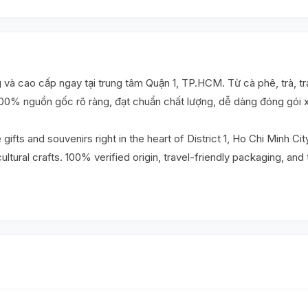
 cao cấp ngay tại trung tâm Quận 1, TP.HCM. Từ cà phê, trà, trái
100% nguồn gốc rõ ràng, đạt chuẩn chất lượng, dễ dàng đóng gói 
fts and souvenirs right in the heart of District 1, Ho Chi Minh Ci
ultural crafts. 100% verified origin, travel-friendly packaging, and 