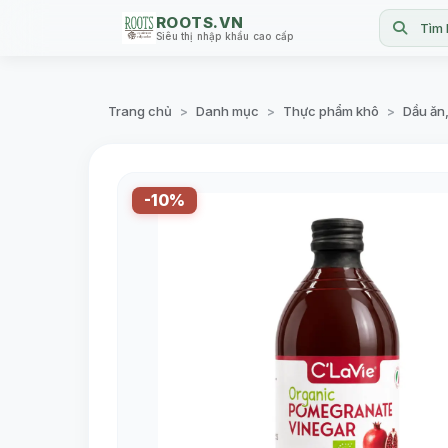
ROOTS.VN
Tìm 
Siêu thị nhập khẩu cao cấp
Trang chủ
Danh mục
Thực phẩm khô
Dầu ăn
>
>
>
-10%