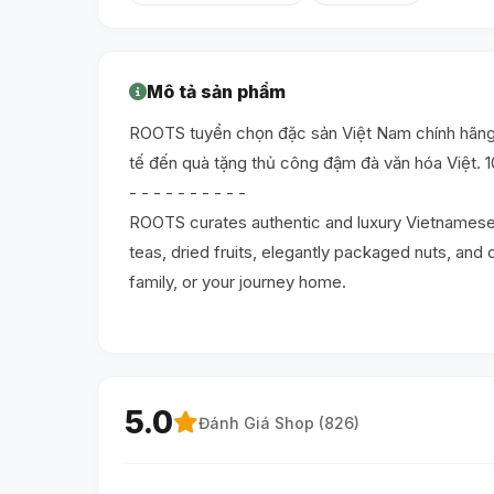
Mô tả sản phẩm
ROOTS tuyển chọn đặc sản Việt Nam chính hãng và
tế đến quà tặng thủ công đậm đà văn hóa Việt. 
- - - - - - - - - -
ROOTS curates authentic and luxury Vietnamese gi
teas, dried fruits, elegantly packaged nuts, and c
family, or your journey home.
5.0
Đánh Giá Shop (
826
)