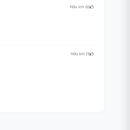
Hữu ích (
0
)
Hữu ích (
1
)