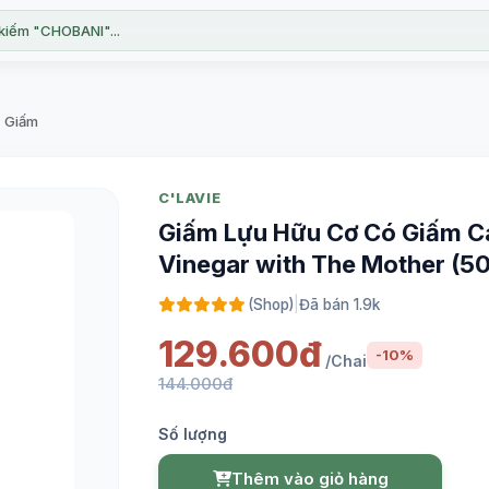
kiếm "CHOBANI"...
, Giấm
C'LAVIE
Giấm Lựu Hữu Cơ Có Giấm C
Vinegar with The Mother (50
(Shop)
|
Đã bán 1.9k
129.600đ
-10%
/Chai
144.000đ
Số lượng
Thêm vào giỏ hàng