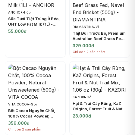
ANCHOR
•
Hộp
Sữa Tươi Tiệt Trùng Ít Béo,
UHT Low Fat Milk (1L) -
DIAMANTINA
•
Vỉ
ANCHOR
55.000đ
Thịt Đùi Trước Bò, Premium
Australian Beef Grass Fed,
Navel End Brisket (500g) -
329.000đ
DIAMANTINA
Chỉ còn 2 sản phẩm
KAZORI
•
Gói
Hạt & Trái Cây Rừng, KaZ
VITA COCOA
•
Gói
Origins, Forest Fruit & Nut
Bột Cacao Nguyên Chất,
Trail Mix, 1.06 oz (30g) -
23.000đ
100% Cocoa Powder,
KAZORI
Natural Unsweetened
359.000đ
(500g) - VITA COCOA
Chỉ còn 2 sản phẩm