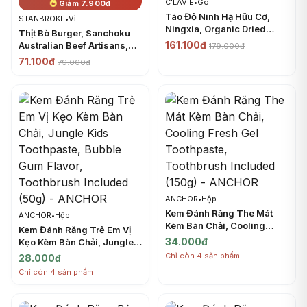
C'LAVIE
•
Gói
Giảm 7.900đ
Táo Đỏ Ninh Hạ Hữu Cơ,
STANBROKE
•
Vỉ
Ningxia, Organic Dried
Thịt Bò Burger, Sanchoku
Jujube (450g) - C'LAVIE
161.100đ
Australian Beef Artisans,
179.000đ
Grass Fed Burger (150g) -
71.100đ
79.000đ
STANBROKE
ANCHOR
•
Hộp
Kem Đánh Răng The Mát
ANCHOR
•
Hộp
Kèm Bàn Chải, Cooling
Kem Đánh Răng Trẻ Em Vị
Fresh Gel Toothpaste,
34.000đ
Kẹo Kèm Bàn Chải, Jungle
Toothbrush Included (150g)
Kids Toothpaste, Bubble
Chỉ còn 4 sản phẩm
28.000đ
- ANCHOR
Gum Flavor, Toothbrush
Chỉ còn 4 sản phẩm
Included (50g) - ANCHOR