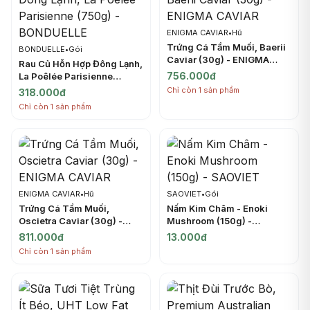
ENIGMA CAVIAR
•
Hũ
Trứng Cá Tầm Muối, Baerii
BONDUELLE
•
Gói
Caviar (30g) - ENIGMA
Rau Củ Hỗn Hợp Đông Lạnh,
CAVIAR
756.000đ
La Poêlée Parisienne
(750g) - BONDUELLE
Chỉ còn 1 sản phẩm
318.000đ
Chỉ còn 1 sản phẩm
ENIGMA CAVIAR
•
Hũ
SAOVIET
•
Gói
Trứng Cá Tầm Muối,
Nấm Kim Châm - Enoki
Oscietra Caviar (30g) -
Mushroom (150g) -
ENIGMA CAVIAR
SAOVIET
811.000đ
13.000đ
Chỉ còn 1 sản phẩm