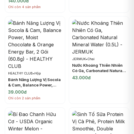
140.000đ
KAZORI
Chỉ còn 4 sản phẩm
JERMUK
•
Chai
Nước Khoáng Thiên Nhiên
Có Ga, Carbonated Natural
HEALTHY CLUB
•
Hộp
Mineral Water (0.5L) -
43.000đ
Bánh Năng Lượng Vị Socola
JERMUK
& Cam, Balance Power,
Moist Chocolate & Orange
39.000đ
Energy Bar, 2 Gói (60.8g) -
Chỉ còn 2 sản phẩm
HEALTHY CLUB