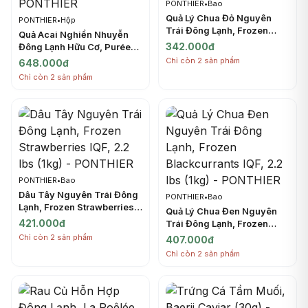
PONTHIER
•
Bao
Quả Lý Chua Đỏ Nguyên
PONTHIER
•
Hộp
Trái Đông Lạnh, Frozen
Quả Acai Nghiền Nhuyễn
Redcurrants IQF, 2.2 lbs
342.000đ
Đông Lạnh Hữu Cơ, Purée
(1kg) - PONTHIER
Acai Bio, Frozen Acai Berry,
Chỉ còn 2 sản phẩm
648.000đ
2.2 lbs (1kg) - PONTHIER
Chỉ còn 2 sản phẩm
PONTHIER
•
Bao
Dâu Tây Nguyên Trái Đông
PONTHIER
•
Bao
Lạnh, Frozen Strawberries
Quả Lý Chua Đen Nguyên
IQF, 2.2 lbs (1kg) -
421.000đ
Trái Đông Lạnh, Frozen
PONTHIER
Blackcurrants IQF, 2.2 lbs
Chỉ còn 2 sản phẩm
407.000đ
(1kg) - PONTHIER
Chỉ còn 2 sản phẩm