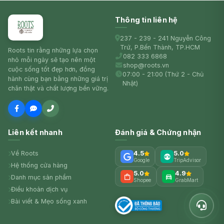
Thông tin liên hệ
237 - 239 - 241 Nguyễn Công
Trứ, P.Bến Thành, TP.HCM
Roots tin rằng những lựa chọn
082 333 6868
nhỏ mỗi ngày sẽ tạo nên một
shop@roots.vn
cuộc sống tốt đẹp hơn, đồng
07:00 - 21:00 (Thứ 2 - Chủ
hành cùng bạn bằng những giá trị
Nhật)
chân thật và chất lượng bền vững.
Liên kết nhanh
Đánh giá & Chứng nhận
Về Roots
4.5
5.0
Google
TripAdvisor
Hệ thống cửa hàng
5.0
4.9
Danh mục sản phẩm
Shopee
GrabMart
Điều khoản dịch vụ
Bài viết & Mẹo sống xanh