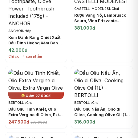
CASTELLI MODENESI
•
Chai
Rượu Vang Nổ, Lambrusco
Scuro, Vino Frizzante
Rosso Amabile, 8% (750ml)
381.000đ
ANCHOR
•
Hộp
- CASTELLI MODENESI
Kem Đánh Răng Chiết Xuất
Dầu Đinh Hương Kèm Bàn
Chải, Super Clove
42.000đ
Protection Toothpaste,
Chỉ còn 4 sản phẩm
Clove Power, Toothbrush
Included (175g) - ANCHOR
Giảm 27.500đ
BERTOLLI
•
Chai
BERTOLLI
•
Chai
Dầu Oliu Tinh Khiết, Olio
Dầu Oliu Nấu Ăn, Olio di
Extra Vergine di Oliva, Extra
Oliva, Cooking Olive Oil (1L)
Virgin Olive Oil (1L) -
- BERTOLLI
247.500đ
316.000đ
275.000đ
BERTOLLI