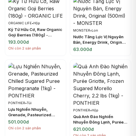
ORGANIC LIFE
•
Hộp
Kỷ Tử Hữu Cơ, Raw Organic
MONSTER
•
Lon
Goji Berries (180g) -
Nước Tăng Lực Vị Nguyên
ORGANIC LIFE
193.000đ
Bản, Energy Drink, Original
(500ml) - MONSTER
Chỉ còn 2 sản phẩm
63.000đ
PONTHIER
•
Túi
Lựu Nghiền Nhuyễn,
PONTHIER
•
Hộp
Grenade, Pasteurized
Quả Anh Đào Nghiền
Chilled Sugared Puree
501.000đ
Nhuyễn Đông Lạnh, Purée
Pomegranate (1kg) -
Griotte, Frozen Sugared
Chỉ còn 2 sản phẩm
621.000đ
PONTHIER
Morello Cherry, 2.2 lbs
Chỉ còn 2 sản phẩm