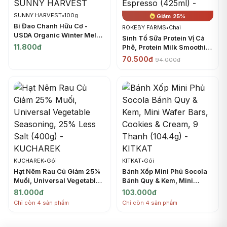
SUNNY HARVEST
•
100g
Giảm 25%
Bí Đao Chanh Hữu Cơ -
ROKEBY FARMS
•
Chai
USDA Organic Winter Melon
Sinh Tố Sữa Protein Vị Cà
- SUNNY HARVEST
11.800đ
Phê, Protein Milk Smoothie,
Double Espresso (425ml) -
70.500đ
94.000đ
ROKEBY FARMS
KUCHAREK
•
Gói
KITKAT
•
Gói
Hạt Nêm Rau Củ Giảm 25%
Bánh Xốp Mini Phủ Socola
Muối, Universal Vegetable
Bánh Quy & Kem, Mini
Seasoning, 25% Less Salt
Wafer Bars, Cookies &
81.000đ
103.000đ
(400g) - KUCHAREK
Cream, 9 Thanh (104.4g) -
Chỉ còn 4 sản phẩm
Chỉ còn 4 sản phẩm
KITKAT