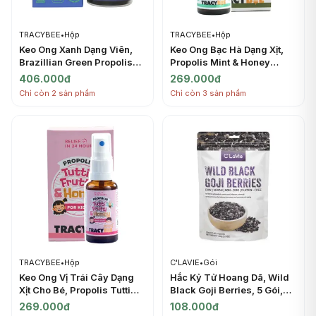
TRACYBEE
•
Hộp
TRACYBEE
•
Hộp
Keo Ong Xanh Dạng Viên,
Keo Ong Bạc Hà Dạng Xịt,
Brazillian Green Propolis
Propolis Mint & Honey
Soft Capsules, 60 Viên
Spray (30ml) - TRACYBEE
406.000đ
269.000đ
(25.5g) - TRACYBEE
Chỉ còn 2 sản phẩm
Chỉ còn 3 sản phẩm
TRACYBEE
•
Hộp
C'LAVIE
•
Gói
Keo Ong Vị Trái Cây Dạng
Hắc Kỷ Tử Hoang Dã, Wild
Xịt Cho Bé, Propolis Tutti
Black Goji Berries, 5 Gói,
Frutti & Honey Spray for
3.5 oz (100g) - C'LAVIE
269.000đ
108.000đ
Kids (30ml) - TRACYBEE