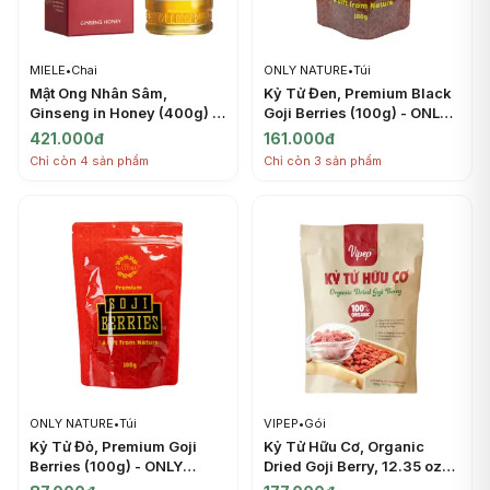
MIELE
•
Chai
ONLY NATURE
•
Túi
Mật Ong Nhân Sâm,
Kỷ Tử Đen, Premium Black
Ginseng in Honey (400g) -
Goji Berries (100g) - ONLY
MIELE
NATURE
421.000đ
161.000đ
Chỉ còn 4 sản phẩm
Chỉ còn 3 sản phẩm
ONLY NATURE
•
Túi
VIPEP
•
Gói
Kỷ Tử Đỏ, Premium Goji
Kỷ Tử Hữu Cơ, Organic
Berries (100g) - ONLY
Dried Goji Berry, 12.35 oz
NATURE
(350g) - VIPEP