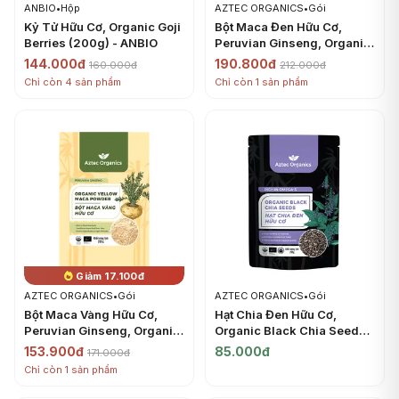
ANBIO
•
Hộp
AZTEC ORGANICS
•
Gói
Kỷ Tử Hữu Cơ, Organic Goji
Bột Maca Đen Hữu Cơ,
Berries (200g) - ANBIO
Peruvian Ginseng, Organic
Black Maca Powder (200g)
144.000đ
190.800đ
160.000đ
212.000đ
- AZTEC ORGANICS
Chỉ còn 4 sản phẩm
Chỉ còn 1 sản phẩm
Giảm 17.100đ
AZTEC ORGANICS
•
Gói
AZTEC ORGANICS
•
Gói
Bột Maca Vàng Hữu Cơ,
Hạt Chia Đen Hữu Cơ,
Peruvian Ginseng, Organic
Organic Black Chia Seeds
Yellow Maca Powder
(200g) - AZTEC ORGANICS
153.900đ
85.000đ
171.000đ
(200g) - AZTEC ORGANICS
Chỉ còn 1 sản phẩm