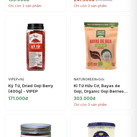
275.000đ
ORGANICS
Chỉ còn 2 sản phẩm
Chỉ còn 3 sản phẩm
VIPEP
•
Hũ
NATURGREEN
•
Gói
Kỷ Tử, Dried Goji Berry
Kỉ Tử Hữu Cơ, Bayas de
(400g) - VIPEP
Goji, Organic Goji Berries
(200g) - NATURGREEN
171.000đ
303.000đ
Chỉ còn 3 sản phẩm