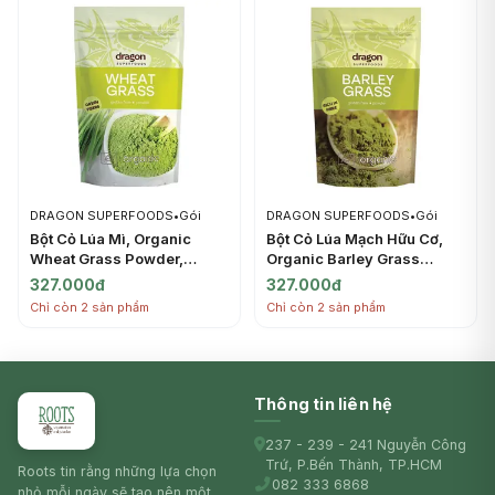
DRAGON SUPERFOODS
•
Gói
DRAGON SUPERFOODS
•
Gói
Bột Cỏ Lúa Mì, Organic
Bột Cỏ Lúa Mạch Hữu Cơ,
Wheat Grass Powder,
Organic Barley Grass
Gluten Free (150g) -
Powder (150g) - DRAGON
327.000đ
327.000đ
DRAGON SUPERFOODS
SUPERFOODS
Chỉ còn 2 sản phẩm
Chỉ còn 2 sản phẩm
Thông tin liên hệ
237 - 239 - 241 Nguyễn Công
Trứ, P.Bến Thành, TP.HCM
Roots tin rằng những lựa chọn
082 333 6868
nhỏ mỗi ngày sẽ tạo nên một