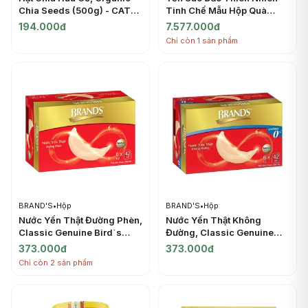
Chia Seeds (500g) - CAT
Tinh Chế Mẫu Hộp Quà
KHANH
Tặng, Khanh Hoa Sanest
194.000đ
7.577.000đ
Bird`s Nest Gift Box (100g)
Chỉ còn 1 sản phẩm
- YEN SAO KHANH HOA
BRAND'S
•
Hộp
BRAND'S
•
Hộp
Nước Yến Thật Đường Phèn,
Nước Yến Thật Không
Classic Genuine Bird`s
Đường, Classic Genuine
Nest with Rock Sugar, 6 Lọ
Bird`s Nest, Sugar Free, 6
373.000đ
373.000đ
(252ml) - BRAND'S
Lọ (252ml) - BRAND'S
Chỉ còn 2 sản phẩm