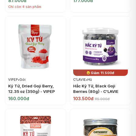
87.000đ
177.000đ
Chỉ còn 4 sản phẩm
Giảm 11.500đ
VIPEP
•
Gói
C'LAVIE
•
Hũ
Kỷ Tử, Dried Goji Berry,
Hắc Kỷ Tử, Black Goji
12.35 oz (350g) - VIPEP
Berries (80g) - C'LAVIE
160.000đ
103.500đ
115.000đ