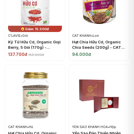
Giảm 15.300đ
C'LAVIE
•
Gói
CAT KHANH
•
Lon
Kỷ Tử Hữu Cơ, Organic Goji
Hạt Chia Hữu Cơ, Organic
Berry, 5 Gói (170g) -
Chia Seeds (200g) - CAT
C'LAVIE
KHANH
137.700đ
94.000đ
153.000đ
CAT KHANH
•
Hũ
YEN SAO KHANH HOA
•
Hộp
Hạt Chia Hữu Cơ, Organic
Yến Sào Đảo Thiên Nhiên