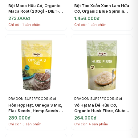
Bột Maca Hữu Cơ, Organic
Bột Tảo Xoắn Xanh Lam Hữu
Maca Root (200g) - DIET-
Cơ, Organic Blue Spirulina
FOOD
Powder (75g) - DRAGON
273.000đ
1.456.000đ
SUPERFOODS
Chỉ còn 1 sản phẩm
Chỉ còn 1 sản phẩm
DRAGON SUPERFOODS
•
Gói
DRAGON SUPERFOODS
•
Gói
Hỗn Hợp Hạt, Omega 3 Mix,
Vỏ Hạt Mã Đề Hữu Cơ,
Flax Seeds, Hemp Seeds &
Organic Husk Fibre, Gluten
Chia (200g) - DRAGON
Free (150g) - DRAGON
289.000đ
264.000đ
SUPERFOODS
SUPERFOODS
Chỉ còn 3 sản phẩm
Chỉ còn 4 sản phẩm