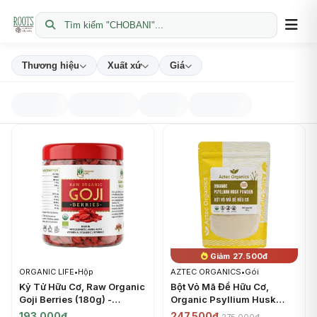
Tìm kiếm "CHOBANI"...
Thương hiệu
Xuất xứ
Giá
Giảm 27.500đ
ORGANIC LIFE
•
Hộp
AZTEC ORGANICS
•
Gói
Kỷ Tử Hữu Cơ, Raw Organic
Bột Vỏ Mã Đề Hữu Cơ,
Goji Berries (180g) -
Organic Psyllium Husk
ORGANIC LIFE
Powder (150g) - AZTEC
193.000đ
247.500đ