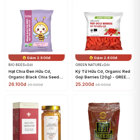
Giảm 2.900đ
Giảm 2.800đ
BIO BEES
•
Gói
GREEN NATURE
•
Gói
Hạt Chia Đen Hữu Cơ,
Kỷ Tử Hữu Cơ, Organic Red
Organic Black Chia Seeds
Goji Berries (20g) - GREEN
(50g) - BIO BEES
NATURE
26.100đ
25.200đ
29.000đ
28.000đ