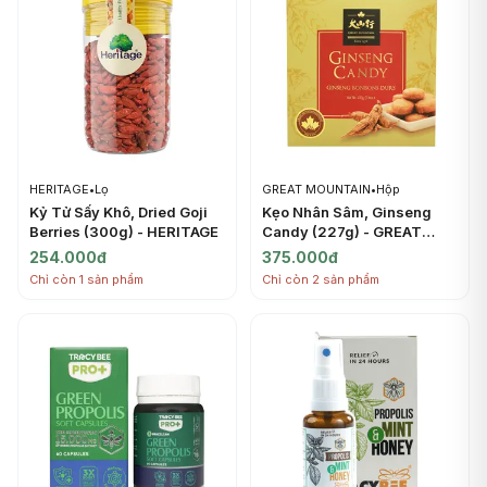
HERITAGE
•
Lọ
GREAT MOUNTAIN
•
Hộp
Kỷ Tử Sấy Khô, Dried Goji
Kẹo Nhân Sâm, Ginseng
Berries (300g) - HERITAGE
Candy (227g) - GREAT
MOUNTAIN
254.000đ
375.000đ
Chỉ còn 1 sản phẩm
Chỉ còn 2 sản phẩm