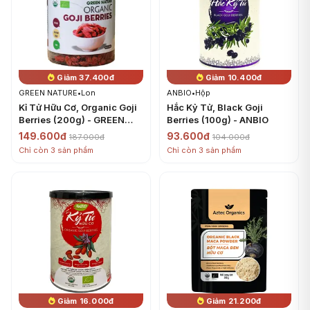
Giảm 37.400đ
Giảm 10.400đ
GREEN NATURE
•
Lon
ANBIO
•
Hộp
Kỉ Tử Hữu Cơ, Organic Goji
Hắc Kỷ Tử, Black Goji
Berries (200g) - GREEN
Berries (100g) - ANBIO
NATURE
149.600đ
93.600đ
187.000đ
104.000đ
Chỉ còn 3 sản phẩm
Chỉ còn 3 sản phẩm
Giảm 16.000đ
Giảm 21.200đ