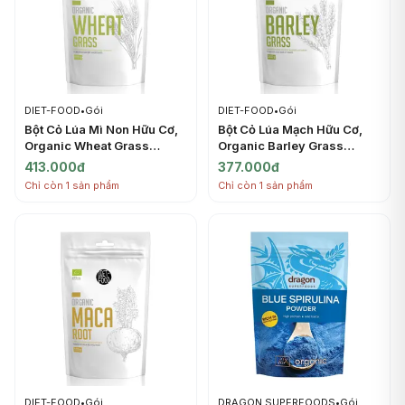
DIET-FOOD
•
Gói
DIET-FOOD
•
Gói
Bột Cỏ Lúa Mì Non Hữu Cơ,
Bột Cỏ Lúa Mạch Hữu Cơ,
Organic Wheat Grass
Organic Barley Grass
(200g) - DIET-FOOD
(200g) - DIET-FOOD
413.000đ
377.000đ
Chỉ còn 1 sản phẩm
Chỉ còn 1 sản phẩm
DIET-FOOD
•
Gói
DRAGON SUPERFOODS
•
Gói