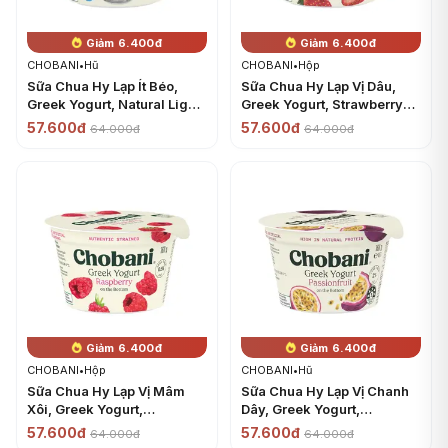
Giảm 6.400đ
Giảm 6.400đ
CHOBANI
•
Hũ
CHOBANI
•
Hộp
Sữa Chua Hy Lạp Ít Béo,
Sữa Chua Hy Lạp Vị Dâu,
Greek Yogurt, Natural Light
Greek Yogurt, Strawberry
(160g) - CHOBANI
(160g) - CHOBANI
57.600đ
57.600đ
64.000đ
64.000đ
Giảm 6.400đ
Giảm 6.400đ
CHOBANI
•
Hộp
CHOBANI
•
Hũ
Sữa Chua Hy Lạp Vị Mâm
Sữa Chua Hy Lạp Vị Chanh
Xôi, Greek Yogurt,
Dây, Greek Yogurt,
Raspberry (160g) -
Passionfruit (160g) -
57.600đ
57.600đ
64.000đ
64.000đ
CHOBANI
CHOBANI