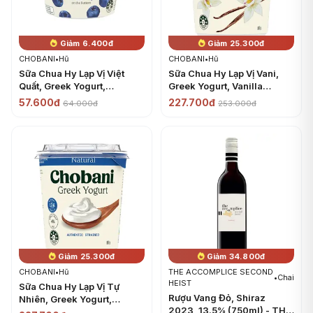
Giảm 6.400đ
Giảm 25.300đ
CHOBANI
•
Hũ
CHOBANI
•
Hũ
Sữa Chua Hy Lạp Vị Việt
Sữa Chua Hy Lạp Vị Vani,
Quất, Greek Yogurt,
Greek Yogurt, Vanilla
Blueberry (160g) -
Blended (907g) - CHOBANI
57.600đ
227.700đ
64.000đ
253.000đ
CHOBANI
Giảm 25.300đ
Giảm 34.800đ
CHOBANI
•
Hũ
THE ACCOMPLICE SECOND
•
Chai
HEIST
Sữa Chua Hy Lạp Vị Tự
Rượu Vang Đỏ, Shiraz
Nhiên, Greek Yogurt,
2023, 13.5% (750ml) - THE
Natural (907g) - CHOBANI