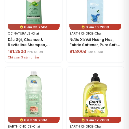
Giảm 33.750đ
Giảm 16.200đ
OC NATURALS
•
Chai
EARTH CHOICE
•
Chai
Dầu Gội, Cleanse &
Nước Xả Vải Hương Hoa,
Revitalise Shampoo,
Fabric Softener, Pure Soft
Normal Balance, with
(1L) - EARTH CHOICE
191.250đ
91.800đ
225.000đ
108.000đ
Organic Aloe Vera &
Chỉ còn 3 sản phẩm
Ginseng (400ml) - OC
NATURALS
Giảm 16.200đ
Giảm 17.700đ
EARTH CHOICE
•
Chai
EARTH CHOICE
•
Chai