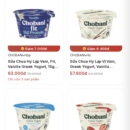
Giảm 7.000đ
Giảm 6.400đ
CHOBANI
•
Hộp
CHOBANI
•
Hũ
Sữa Chua Hy Lạp Vani, Fit,
Sữa Chua Hy Lạp Vị Vani,
Vanilla Greek Yogurt, 15g
Greek Yogurt, Vanilla
Protein & No Added Sugar
Blended (160g) - CHOBANI
63.000đ
57.600đ
70.000đ
64.000đ
(160g) - CHOBANI
Chỉ còn 3 sản phẩm