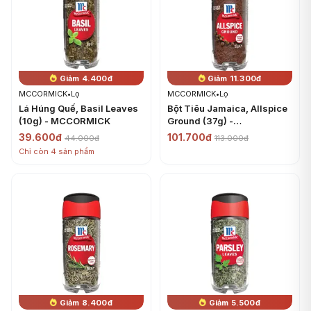
Giảm 4.400đ
Giảm 11.300đ
MCCORMICK
•
Lọ
MCCORMICK
•
Lọ
Lá Húng Quế, Basil Leaves
Bột Tiêu Jamaica, Allspice
(10g) - MCCORMICK
Ground (37g) -
MCCORMICK
39.600đ
101.700đ
44.000đ
113.000đ
Chỉ còn 4 sản phẩm
Giảm 8.400đ
Giảm 5.500đ