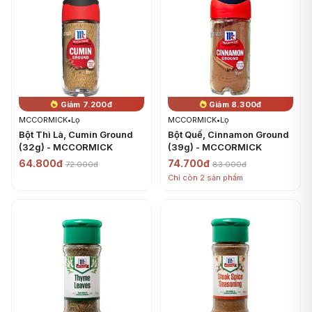
Giảm 7.200đ
Giảm 8.300đ
MCCORMICK
•
Lọ
MCCORMICK
•
Lọ
Bột Thì Là, Cumin Ground
Bột Quế, Cinnamon Ground
(32g) - MCCORMICK
(39g) - MCCORMICK
64.800đ
74.700đ
72.000đ
83.000đ
Chỉ còn 2 sản phẩm