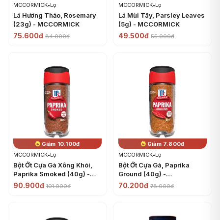
MCCORMICK
•
Lọ
MCCORMICK
•
Lọ
Lá Hương Thảo, Rosemary
Lá Mùi Tây, Parsley Leaves
(23g) - MCCORMICK
(5g) - MCCORMICK
75.600đ
49.500đ
84.000đ
55.000đ
Giảm 10.100đ
Giảm 7.800đ
MCCORMICK
•
Lọ
MCCORMICK
•
Lọ
Bột Ớt Cựa Gà Xông Khói,
Bột Ớt Cựa Gà, Paprika
Paprika Smoked (40g) -
Ground (40g) -
MCCORMICK
MCCORMICK
90.900đ
70.200đ
101.000đ
78.000đ