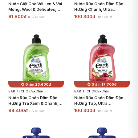
Nước Giặt Cho Vải Len & Vải
Nước Rửa Chén Đậm Đặc
Mỏng, Wool & Delicates,
Hương Chanh, Ultra
Top & Front Loader,
Concentrate Dishwashing
91.800đ
100.300đ
108.000đ
118.000đ
Eucalyptus Fresh (1L) -
Liquid, Lemon Burst
EARTH CHOICE
(500ml) - EARTH CHOICE
Giảm 23.600đ
Giảm 17.700đ
EARTH CHOICE
•
Chai
EARTH CHOICE
•
Chai
Nước Rửa Chén Đậm Đặc
Nước Rửa Chén Đậm Đặc
Hương Trà Xanh & Chanh,
Hương Táo, Ultra
Ultra Concentrate
Concentrate Dishwashing
94.400đ
100.300đ
118.000đ
118.000đ
Dishwashing Liquid, Green
Liquid, Red Apple (500ml) -
Tea & Lime (500ml) -
EARTH CHOICE
EARTH CHOICE