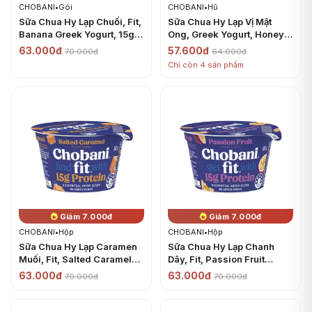
CHOBANI
•
Gói
CHOBANI
•
Hũ
Sữa Chua Hy Lạp Chuối, Fit,
Sữa Chua Hy Lạp Vị Mật
Banana Greek Yogurt, 15g
Ong, Greek Yogurt, Honey
Protein & No Added Sugar
(160g) - CHOBANI
63.000đ
57.600đ
70.000đ
64.000đ
(150g) - CHOBANI
Chỉ còn 4 sản phẩm
Giảm 7.000đ
Giảm 7.000đ
CHOBANI
•
Hộp
CHOBANI
•
Hộp
Sữa Chua Hy Lạp Caramen
Sữa Chua Hy Lạp Chanh
Muối, Fit, Salted Caramel
Dây, Fit, Passion Fruit
Greek Yogurt, 15g Protein &
Greek Yogurt, 15g Protein &
63.000đ
63.000đ
70.000đ
70.000đ
No Added Sugar (160g) -
No Added Sugar (160g) -
CHOBANI
CHOBANI