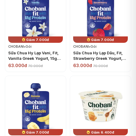
Giảm 7.000đ
Giảm 7.000đ
CHOBANI
•
Gói
CHOBANI
•
Gói
Sữa Chua Hy Lạp Vani, Fit,
Sữa Chua Hy Lạp Dâu, Fit,
Vanilla Greek Yogurt, 15g
Strawberry Greek Yogurt,
Protein & No Added Sugar
15g Protein & No Added
63.000đ
63.000đ
70.000đ
70.000đ
(150g) - CHOBANI
Sugar (150g) - CHOBANI
Giảm 7.000đ
Giảm 6.400đ