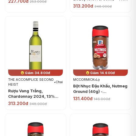
227.700đ
253.000đ
ACCOMPLICE SECOND
313.200đ
348.000đ
HEIST
Giảm 34.800đ
Giảm 14.600đ
THE ACCOMPLICE SECOND
MCCORMICK
•
Lọ
•
Chai
HEIST
Bột Nhục Đậu Khấu, Nutmeg
Rượu Vang Trắng,
Ground (40g) -
Chardonnay 2024, 13%
MCCORMICK
131.400đ
146.000đ
(750ml) - THE
313.200đ
348.000đ
ACCOMPLICE SECOND
HEIST