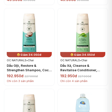
55.000đ
55.000đ
Trà, 1.06 oz (30g) - DILMAH
Tea, 20 Túi Trà, 1.06 oz
(30g) - DILMAH
Giảm 34.050đ
Giảm 34.050đ
OC NATURALS
•
Chai
OC NATURALS
•
Chai
Dầu Gội, Restore &
Dầu Xả, Cleanse &
Strengthen Shampoo, Coco
Revitalise Conditioner,
Repair, with Keradyn &
Normal Balance, with
192.950đ
192.950đ
227.000đ
227.000đ
Organic Coconut Oil
Organic Alove Vera &
Chỉ còn 3 sản phẩm
Chỉ còn 4 sản phẩm
(400ml) - OC NATURALS
Ginseng (400ml) - OC
NATURALS