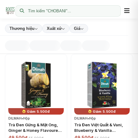
Tìm kiếm "CHOBANI"...
Thương hiệu
Xuất xứ
Giá
Giảm 5.500đ
Giảm 5.500đ
DILMAH
•
Hộp
DILMAH
•
Hộp
Trà Đen Gừng & Mật Ong,
Trà Đen Việt Quất & Vani,
Ginger & Honey Flavoured
Blueberry & Vanilla
Ceylon Black Tea, 20 Túi
Flavoured Ceylon Black
49.500đ
49.500đ