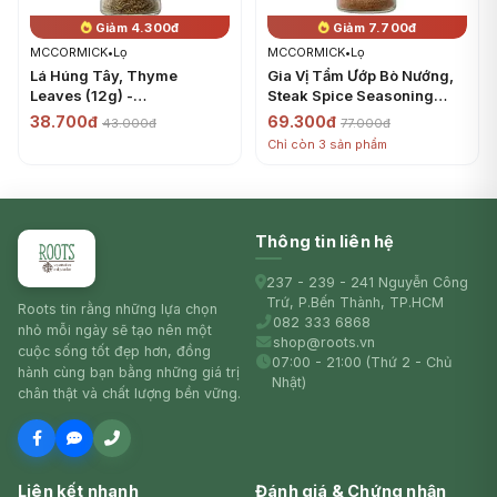
Giảm 4.300đ
Giảm 7.700đ
MCCORMICK
•
Lọ
MCCORMICK
•
Lọ
Lá Húng Tây, Thyme
Gia Vị Tẩm Ướp Bò Nướng,
Leaves (12g) -
Steak Spice Seasoning
MCCORMICK
(60g) - MCCORMICK
38.700đ
69.300đ
43.000đ
77.000đ
Chỉ còn 3 sản phẩm
Thông tin liên hệ
237 - 239 - 241 Nguyễn Công
Trứ, P.Bến Thành, TP.HCM
Roots tin rằng những lựa chọn
082 333 6868
nhỏ mỗi ngày sẽ tạo nên một
shop@roots.vn
cuộc sống tốt đẹp hơn, đồng
07:00 - 21:00 (Thứ 2 - Chủ
hành cùng bạn bằng những giá trị
Nhật)
chân thật và chất lượng bền vững.
Liên kết nhanh
Đánh giá & Chứng nhận