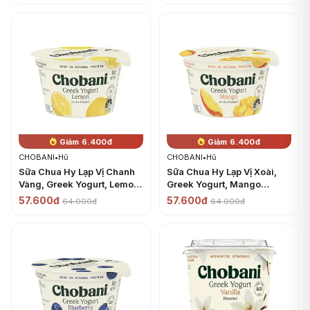
Giảm 6.400đ
Giảm 6.400đ
CHOBANI
•
Hũ
CHOBANI
•
Hũ
Sữa Chua Hy Lạp Vị Chanh
Sữa Chua Hy Lạp Vị Xoài,
Vàng, Greek Yogurt, Lemon
Greek Yogurt, Mango
(160g) - CHOBANI
(160g) - CHOBANI
57.600đ
57.600đ
64.000đ
64.000đ