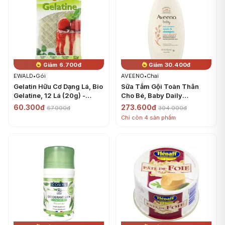
Giảm 6.700đ
Giảm 30.400đ
EWALD
•
Gói
AVEENO
•
Chai
Gelatin Hữu Cơ Dạng Lá, Bio
Sữa Tắm Gội Toàn Thân
Gelatine, 12 Lá (20g) -
Cho Bé, Baby Daily
EWALD
Moisture Wash & Shampoo,
60.300đ
273.600đ
67.000đ
304.000đ
Natural Oat Extracted, 8 fl
Chỉ còn 4 sản phẩm
oz (236ml) - AVEENO