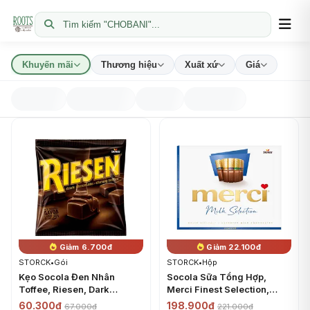
Tìm kiếm "CHOBANI"...
Khuyến mãi
Thương hiệu
Xuất xứ
Giá
Giảm 6.700đ
Giảm 22.100đ
STORCK
•
Gói
STORCK
•
Hộp
Kẹo Socola Đen Nhân
Socola Sữa Tổng Hợp,
Toffee, Riesen, Dark
Merci Finest Selection,
Chocolate Chewy Toffee
Assorted Milk Chocolates
60.300đ
198.900đ
67.000đ
221.000đ