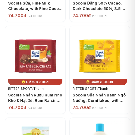
Socola Sữa, Fine Milk
Socola Đắng 50% Cacao,
Chocolate, with Fine Cocoa
Dark Chocolate 50%, 3.5 oz
from Peru, 35% Cacao, 3.5
(100g) - RITTER SPORT
74.700đ
74.700đ
83.000đ
83.000đ
oz (100g) - RITTER SPORT
Giảm 8.300đ
Giảm 8.300đ
RITTER SPORT
•
Thanh
RITTER SPORT
•
Thanh
Socola Nhân Rượu Rum Nho
Socola Sữa Nhân Bánh Ngô
Khô & Hạt Dẻ, Rum Raisins
Nướng, Cornflakes, with
Hazelnuts, with Original
Crispy Crunchy Cornflakes,
74.700đ
74.700đ
83.000đ
83.000đ
Jamaican Rum, 3.5 oz
3.5 oz (100g) - RITTER
(100g) - RITTER SPORT
SPORT