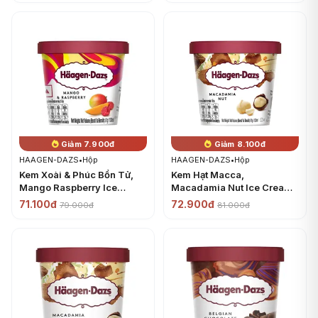
Giảm 7.900đ
Giảm 8.100đ
HAAGEN-DAZS
•
Hộp
HAAGEN-DAZS
•
Hộp
Kem Xoài & Phúc Bồn Tử,
Kem Hạt Macca,
Mango Raspberry Ice
Macadamia Nut Ice Cream
Cream (100ml) - HAAGEN-
(100ml) - HAAGEN-DAZS
71.100đ
72.900đ
79.000đ
81.000đ
DAZS