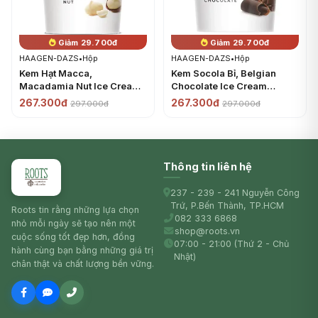
Giảm 29.700đ
Giảm 29.700đ
HAAGEN-DAZS
•
Hộp
HAAGEN-DAZS
•
Hộp
Kem Hạt Macca,
Kem Socola Bỉ, Belgian
Macadamia Nut Ice Cream
Chocolate Ice Cream
(473ml) - HAAGEN-DAZS
(473ml) - HAAGEN-DAZS
267.300đ
267.300đ
297.000đ
297.000đ
Thông tin liên hệ
237 - 239 - 241 Nguyễn Công
Trứ, P.Bến Thành, TP.HCM
Roots tin rằng những lựa chọn
082 333 6868
nhỏ mỗi ngày sẽ tạo nên một
shop@roots.vn
cuộc sống tốt đẹp hơn, đồng
07:00 - 21:00 (Thứ 2 - Chủ
hành cùng bạn bằng những giá trị
Nhật)
chân thật và chất lượng bền vững.