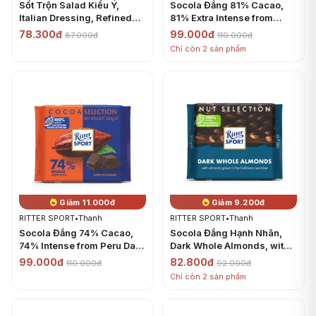
Sốt Trộn Salad Kiểu Ý,
Socola Đắng 81% Cacao,
Italian Dressing, Refined
81% Extra Intense from
with Basil (250ml) -
Ghana Dark Chocolate
78.300đ
99.000đ
87.000đ
110.000đ
KUEHNE
(100g) - RITTER SPORT
Chỉ còn 2 sản phẩm
Giảm 11.000đ
Giảm 9.200đ
RITTER SPORT
•
Thanh
RITTER SPORT
•
Thanh
Socola Đắng 74% Cacao,
Socola Đắng Hạnh Nhân,
74% Intense from Peru Dark
Dark Whole Almonds, with
Chocolate (100g) - RITTER
Almonds Grown in the
99.000đ
82.800đ
110.000đ
92.000đ
SPORT
California Sunshine, 3.5 oz
Chỉ còn 2 sản phẩm
(100g) - RITTER SPORT