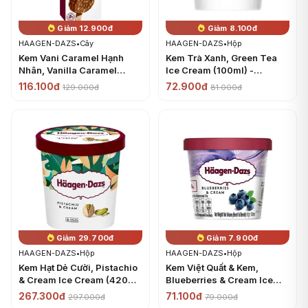
Giảm 12.900đ
Giảm 8.100đ
HAAGEN-DAZS
•
Cây
HAAGEN-DAZS
•
Hộp
Kem Vani Caramel Hạnh
Kem Trà Xanh, Green Tea
Nhân, Vanilla Caramel
Ice Cream (100ml) -
Almond Ice Cream Bar
HAAGEN-DAZS
116.100đ
72.900đ
129.000đ
81.000đ
(80ml) - HAAGEN-DAZS
Giảm 29.700đ
Giảm 7.900đ
HAAGEN-DAZS
•
Hộp
HAAGEN-DAZS
•
Hộp
Kem Hạt Dẻ Cười, Pistachio
Kem Việt Quất & Kem,
& Cream Ice Cream (420ml)
Blueberries & Cream Ice
- HAAGEN-DAZS
Cream (100ml) - HAAGEN-
267.300đ
71.100đ
297.000đ
79.000đ
DAZS