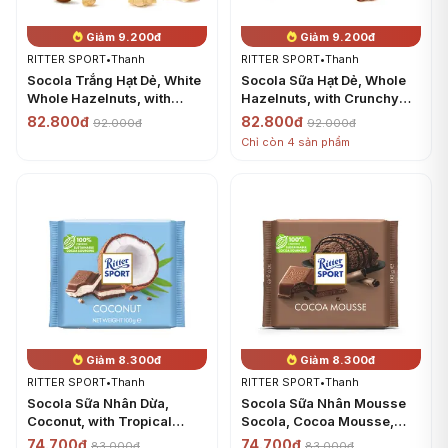
Giảm 9.200đ
Giảm 9.200đ
RITTER SPORT
•
Thanh
RITTER SPORT
•
Thanh
Socola Trắng Hạt Dẻ, White
Socola Sữa Hạt Dẻ, Whole
Whole Hazelnuts, with
Hazelnuts, with Crunchy
Crunchy Roasted Whole
Roasted Whole Hazelnuts,
82.800đ
82.800đ
92.000đ
92.000đ
Hazelnuts, 3.5 oz (100g) -
3.5 oz (100g) - RITTER
Chỉ còn 4 sản phẩm
RITTER SPORT
SPORT
Giảm 8.300đ
Giảm 8.300đ
RITTER SPORT
•
Thanh
RITTER SPORT
•
Thanh
Socola Sữa Nhân Dừa,
Socola Sữa Nhân Mousse
Coconut, with Tropical
Socola, Cocoa Mousse,
Coconut Flakes in a
with Fine Whipped Cocoa
74.700đ
74.700đ
83.000đ
83.000đ