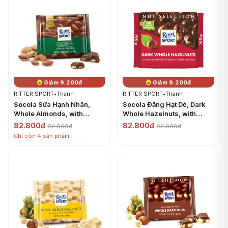
Giảm 9.200đ
Giảm 9.200đ
RITTER SPORT
•
Thanh
RITTER SPORT
•
Thanh
Socola Sữa Hạnh Nhân,
Socola Đắng Hạt Dẻ, Dark
Whole Almonds, with
Whole Hazelnuts, with
Almonds Grown in the
Crunchy Roasted Whole
82.800đ
82.800đ
92.000đ
92.000đ
California Sunshine, 3.5 oz
Hazelnuts, 3.5 oz (100g) -
Chỉ còn 4 sản phẩm
(100g) - RITTER SPORT
RITTER SPORT