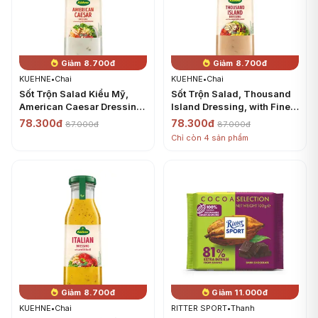
Giảm 8.700đ
Giảm 8.700đ
KUEHNE
•
Chai
KUEHNE
•
Chai
Sốt Trộn Salad Kiểu Mỹ,
Sốt Trộn Salad, Thousand
American Caesar Dressing
Island Dressing, with Fine
Refined with Grated Hard
Vegetable Pieces (250ml) -
78.300đ
78.300đ
87.000đ
87.000đ
Cheese (250ml) - KUEHNE
KUEHNE
Chỉ còn 4 sản phẩm
Giảm 8.700đ
Giảm 11.000đ
KUEHNE
•
Chai
RITTER SPORT
•
Thanh