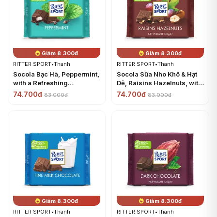
Giảm 8.300đ
Giảm 8.300đ
RITTER SPORT
•
Thanh
RITTER SPORT
•
Thanh
Socola Bạc Hà, Peppermint,
Socola Sữa Nho Khô & Hạt
with a Refreshing
Dẻ, Raisins Hazelnuts, with
Peppermint Filling, 3.5 oz
Sun-Ripened California
74.700đ
74.700đ
83.000đ
83.000đ
(100g) - RITTER SPORT
Raisins, 3.5 oz (100g) -
RITTER SPORT
Giảm 8.300đ
Giảm 8.300đ
RITTER SPORT
•
Thanh
RITTER SPORT
•
Thanh