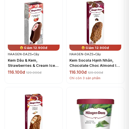
Giảm 12.900đ
Giảm 12.900đ
HAAGEN-DAZS
•
Cây
HAAGEN-DAZS
•
Cây
Kem Dâu & Kem,
Kem Socola Hạnh Nhân,
Strawberries & Cream Ice
Chocolate Choc Almond Ice
Cream Bar (80ml) -
Cream Bar (80ml) -
116.100đ
116.100đ
129.000đ
129.000đ
HAAGEN-DAZS
HAAGEN-DAZS
Chỉ còn 3 sản phẩm