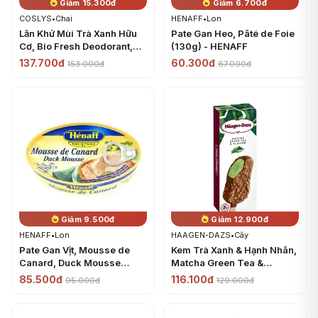
Giảm 15.300đ
Giảm 6.700đ
COSLYS
•
Chai
HENAFF
•
Lon
Lăn Khử Mùi Trà Xanh Hữu
Pate Gan Heo, Pâté de Foie
Cơ, Bio Fresh Deodorant,
(130g) - HENAFF
Green Tea (50ml) - COSLYS
137.700đ
60.300đ
153.000đ
67.000đ
Giảm 9.500đ
Giảm 12.900đ
HENAFF
•
Lon
HAAGEN-DAZS
•
Cây
Pate Gan Vịt, Mousse de
Kem Trà Xanh & Hạnh Nhân,
Canard, Duck Mousse
Matcha Green Tea &
(115g) - HENAFF
Almond Ice Cream Bar
85.500đ
116.100đ
95.000đ
129.000đ
(80ml) - HAAGEN-DAZS