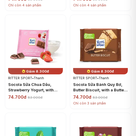
Coconut & Milk Filling, 3.5
Creme, 3.5 oz (100g) -
Chỉ còn 4 sản phẩm
Chỉ còn 4 sản phẩm
oz (100g) - RITTER SPORT
RITTER SPORT
Giảm 8.300đ
Giảm 8.300đ
RITTER SPORT
•
Thanh
RITTER SPORT
•
Thanh
Socola Sữa Chua Dâu,
Socola Sữa Bánh Quy Bơ,
Strawberry Yogurt, with
Butter Biscuit, with a Butter
Strawberry Pieces from
Biscuit in Fine Cocoa
74.700đ
74.700đ
83.000đ
83.000đ
Choice Fruit, 3.5 oz (100g) -
Creme, 3.5 oz (100g) -
Chỉ còn 3 sản phẩm
RITTER SPORT
RITTER SPORT