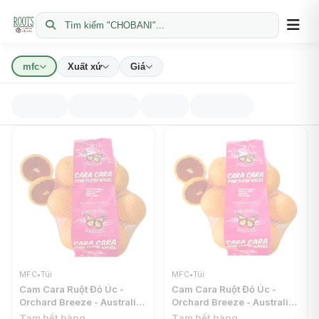
Tìm kiếm "CHOBANI"...
mfc
Xuất xứ
Giá
MFC
•
Túi
MFC
•
Túi
Cam Cara Ruột Đỏ Úc -
Cam Cara Ruột Đỏ Úc -
Orchard Breeze - Australian
Orchard Breeze - Australian
Cara Cara Pink Flesh Navel
Cara Cara Pink Flesh Navel
Tạm hết hàng
Tạm hết hàng