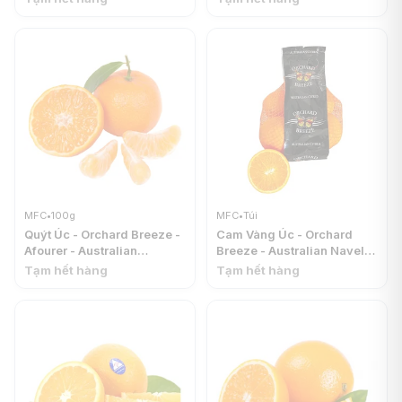
Orange (1kg) - MFC
Orange (1kg) - MFC
MFC
•
100g
MFC
•
Túi
Quýt Úc - Orchard Breeze -
Cam Vàng Úc - Orchard
Afourer - Australian
Breeze - Australian Navel
Mandarin - MFC
Orange (1kg) - MFC
Tạm hết hàng
Tạm hết hàng