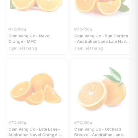
MFC
•
100g
MFC
•
100g
Cam Vàng Úc - Navel
Cam Vàng Úc - Sun Garden
Orange - MFC
- Australian Lane Late Navel
Orange - MFC
Tạm hết hàng
Tạm hết hàng
MFC
•
100g
MFC
•
100g
Cam Vàng Úc - Late Lane -
Cam Vàng Úc - Orchard
Australian Navel Orange -
Breeze - Australian Lane