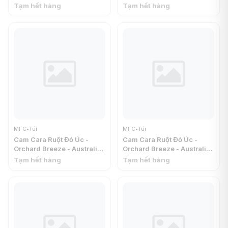
Size 55 - MFC
Late Navel Oranges - MFC
Tạm hết hàng
Tạm hết hàng
MFC
•
Túi
MFC
•
Túi
Cam Cara Ruột Đỏ Úc -
Cam Cara Ruột Đỏ Úc -
Orchard Breeze - Australian
Orchard Breeze - Australian
Cara Cara Pink Flesh Navel
Cara Cara Pink Flesh Navel
Tạm hết hàng
Tạm hết hàng
Orange (1kg) - MFC
Orange (1kg) - MFC