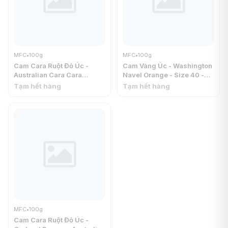
MFC
•
100g
MFC
•
100g
Cam Cara Ruột Đỏ Úc -
Cam Vàng Úc - Washington
Australian Cara Cara
Navel Orange - Size 40 -
Orange - Size 50 - MFC
MFC
Tạm hết hàng
Tạm hết hàng
MFC
•
100g
Cam Cara Ruột Đỏ Úc -