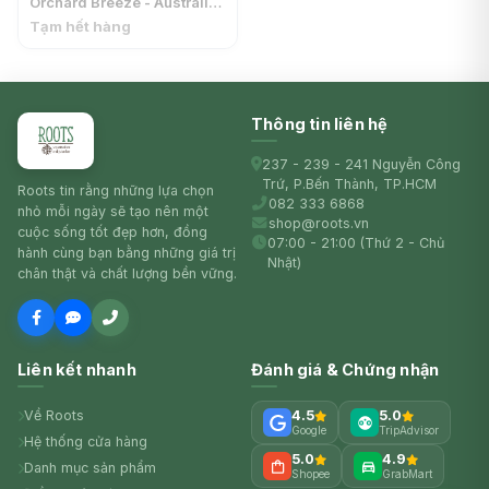
Orchard Breeze - Australian
Cara Cara Pink Flesh Navel
Tạm hết hàng
Orange - MFC
Thông tin liên hệ
237 - 239 - 241 Nguyễn Công
Trứ, P.Bến Thành, TP.HCM
Roots tin rằng những lựa chọn
082 333 6868
nhỏ mỗi ngày sẽ tạo nên một
shop@roots.vn
cuộc sống tốt đẹp hơn, đồng
07:00 - 21:00 (Thứ 2 - Chủ
hành cùng bạn bằng những giá trị
Nhật)
chân thật và chất lượng bền vững.
Liên kết nhanh
Đánh giá & Chứng nhận
Về Roots
4.5
5.0
Google
TripAdvisor
Hệ thống cửa hàng
5.0
4.9
Danh mục sản phẩm
Shopee
GrabMart