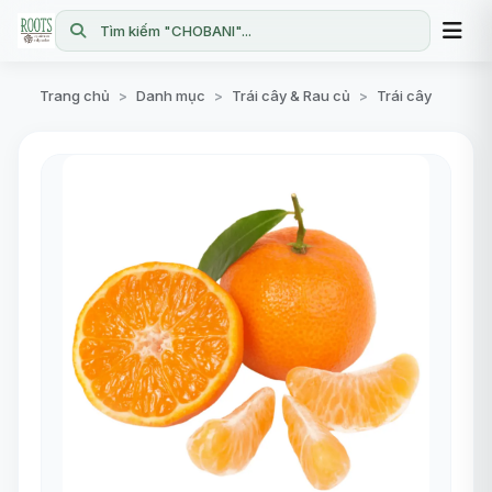
Tìm kiếm "CHOBANI"...
Trang chủ
Danh mục
Trái cây & Rau củ
Trái cây
>
>
>