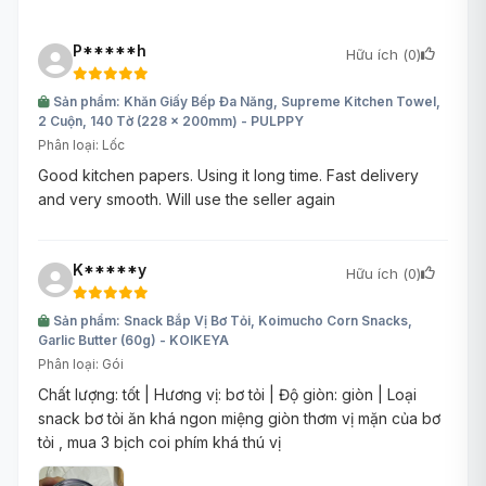
P*****h
Hữu ích (
0
)
Sản phẩm: Khăn Giấy Bếp Đa Năng, Supreme Kitchen Towel,
2 Cuộn, 140 Tờ (228 x 200mm) - PULPPY
Phân loại: Lốc
Good kitchen papers. Using it long time. Fast delivery
and very smooth. Will use the seller again
K*****y
Hữu ích (
0
)
Sản phẩm: Snack Bắp Vị Bơ Tỏi, Koimucho Corn Snacks,
Garlic Butter (60g) - KOIKEYA
Phân loại: Gói
Chất lượng: tốt | Hương vị: bơ tỏi | Độ giòn: giòn | Loại
snack bơ tỏi ăn khá ngon miệng giòn thơm vị mặn của bơ
tỏi , mua 3 bịch coi phím khá thú vị