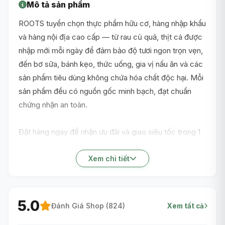
Mô tả sản phẩm
ROOTS tuyển chọn thực phẩm hữu cơ, hàng nhập khẩu
và hàng nội địa cao cấp — từ rau củ quả, thịt cá được
nhập mới mỗi ngày để đảm bảo độ tươi ngon trọn vẹn,
đến bơ sữa, bánh kẹo, thức uống, gia vị nấu ăn và các
sản phẩm tiêu dùng không chứa hóa chất độc hại. Mỗi
sản phẩm đều có nguồn gốc minh bạch, đạt chuẩn
chứng nhận an toàn.
Đặt hàng ngay để nhận ưu đãi và giao siêu tốc trong 1
giờ nội thành TP.HCM!
Xem chi tiết
5.0
Đánh Giá Shop (
824
)
Xem tất cả