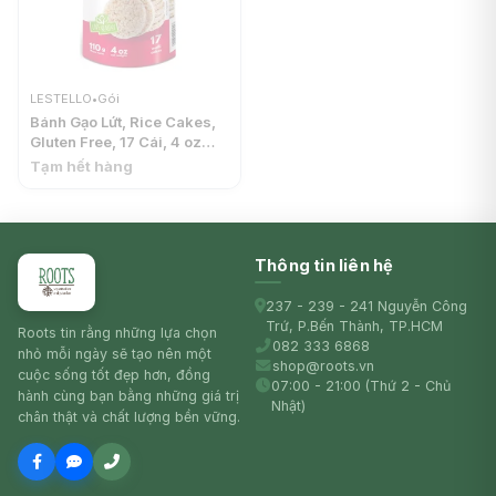
LESTELLO
•
Gói
Bánh Gạo Lứt, Rice Cakes,
Gluten Free, 17 Cái, 4 oz
(110g) - LESTELLO
Tạm hết hàng
Thông tin liên hệ
237 - 239 - 241 Nguyễn Công
Trứ, P.Bến Thành, TP.HCM
Roots tin rằng những lựa chọn
082 333 6868
nhỏ mỗi ngày sẽ tạo nên một
shop@roots.vn
cuộc sống tốt đẹp hơn, đồng
07:00 - 21:00 (Thứ 2 - Chủ
hành cùng bạn bằng những giá trị
Nhật)
chân thật và chất lượng bền vững.