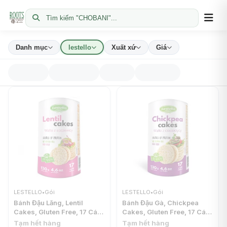
Tìm kiếm "CHOBANI"...
Danh mục
lestello
Xuất xứ
Giá
LESTELLO
•
Gói
LESTELLO
•
Gói
Bánh Đậu Lăng, Lentil
Bánh Đậu Gà, Chickpea
Cakes, Gluten Free, 17 Cái,
Cakes, Gluten Free, 17 Cái,
4.6 oz (130g) - LESTELLO
4.6 oz (130g) - LESTELLO
Tạm hết hàng
Tạm hết hàng