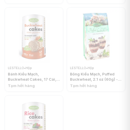
LESTELLO
•
Hộp
LESTELLO
•
Hộp
Bánh Kiều Mạch,
Bỏng Kiều Mạch, Puffed
Buckwheat Cakes, 17 Cái, 4
Buckwheat, 2.1 oz (60g) -
oz (110g) - LESTELLO
LESTELLO
Tạm hết hàng
Tạm hết hàng