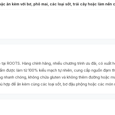
oặc ăn kèm với bơ, phô mai, các loại sốt, trái cây hoặc làm nền
ại ROOTS. Hàng chính hãng, nhiều chương trình ưu đãi, có xuất 
hẩm được làm từ 100% kiều mạch tự nhiên, cung cấp nguồn đạm thự
áng nhanh chóng, không chứa gluten và không thêm đường hoặc mu
hù hợp để ăn kèm cùng các loại sốt, bơ đậu phộng hoặc các món m