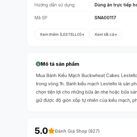
Hướng dẫn sử dụng
Dùng ăn trực tiếp h
Mã SP
SNA00117
Xem thêm (LESTELLO)
Xem tất cả
Mô tả sản phẩm
Mua Bánh Kiều Mạch Buckwheat Cakes Lestello t
trong vòng 1h. Bánh kiều mạch Lestello là sản p
chọn tiện lợi cho những bữa ăn nhẹ hoặc bữa s
giữ được độ giòn xốp tự nhiên của kiều mạch, p
5.0
Đánh Giá Shop (
827
)