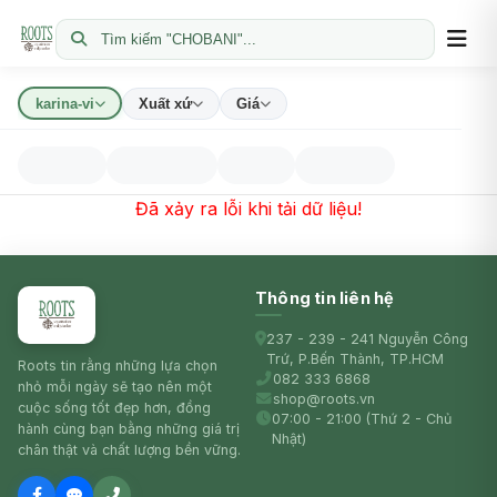
Tìm kiếm "CHOBANI"...
karina-vi
Xuất xứ
Giá
Đã xảy ra lỗi khi tải dữ liệu!
Thông tin liên hệ
237 - 239 - 241 Nguyễn Công
Trứ, P.Bến Thành, TP.HCM
Roots tin rằng những lựa chọn
082 333 6868
nhỏ mỗi ngày sẽ tạo nên một
shop@roots.vn
cuộc sống tốt đẹp hơn, đồng
07:00 - 21:00 (Thứ 2 - Chủ
hành cùng bạn bằng những giá trị
Nhật)
chân thật và chất lượng bền vững.