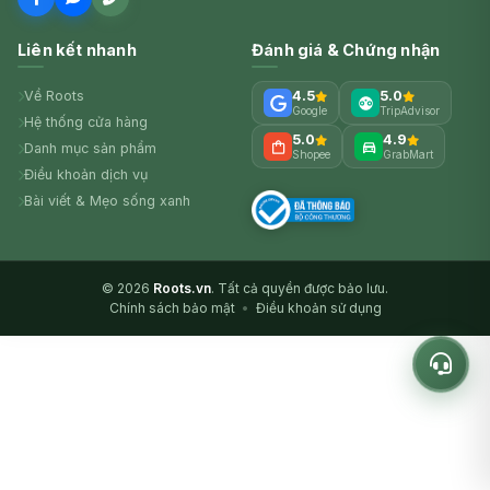
Liên kết nhanh
Đánh giá & Chứng nhận
Về Roots
4.5
5.0
Google
TripAdvisor
Hệ thống cửa hàng
5.0
4.9
Danh mục sản phẩm
Shopee
GrabMart
Điều khoản dịch vụ
Bài viết & Mẹo sống xanh
© 2026
Roots.vn
. Tất cả quyền được bảo lưu.
Chính sách bảo mật
•
Điều khoản sử dụng