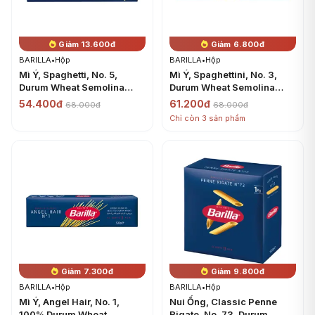
Giảm 13.600đ
Giảm 6.800đ
BARILLA
•
Hộp
BARILLA
•
Hộp
Mì Ý, Spaghetti, No. 5,
Mì Ý, Spaghettini, No. 3,
Durum Wheat Semolina
Durum Wheat Semolina
Pasta (500g) - BARILLA
Pasta (500g) - BARILLA
54.400đ
61.200đ
68.000đ
68.000đ
Chỉ còn 3 sản phẩm
Giảm 7.300đ
Giảm 9.800đ
BARILLA
•
Hộp
BARILLA
•
Hộp
Mì Ý, Angel Hair, No. 1,
Nui Ống, Classic Penne
100% Durum Wheat
Rigate, No. 73, Durum