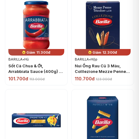
Giảm 11.300đ
Giảm 12.300đ
BARILLA
•
Hũ
BARILLA
•
Hộp
Sốt Cà Chua & Ớt,
Nui Ống Rau Củ 3 Màu,
Arrabbiata Sauce (400g) -
Colllezione Mezze Penne
BARILLA
Tricolore, No. 170 (500g) -
101.700đ
110.700đ
113.000đ
123.000đ
BARILLA