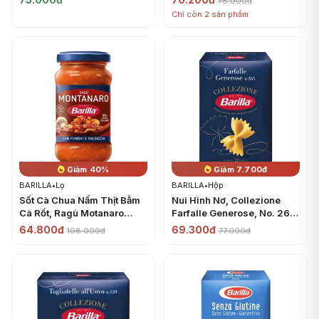
78.000đ
Chỉ còn 2 sản phẩm
Giảm 40%
Giảm 7.700đ
BARILLA
•
Lọ
BARILLA
•
Hộp
Sốt Cà Chua Nấm Thịt Bằm
Nui Hình Nơ, Collezione
Cà Rốt, Ragù Motanaro
Farfalle Generose, No. 265
Sauce (300g) - BARILLA
(500g) - BARILLA
64.800đ
69.300đ
108.000đ
77.000đ