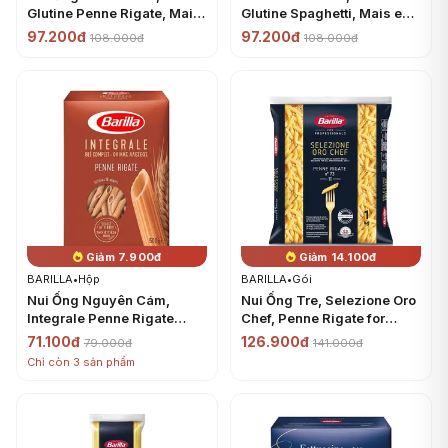
Glutine Penne Rigate, Mais
Glutine Spaghetti, Mais e
& Riso (400g) - BARILLA
Riso Integrale (400g) -
97.200đ
97.200đ
108.000đ
108.000đ
BARILLA
Giảm 7.900đ
Giảm 14.100đ
BARILLA
•
Hộp
BARILLA
•
Gói
Nui Ống Nguyên Cám,
Nui Ống Tre, Selezione Oro
Integrale Penne Rigate
Chef, Penne Rigate for
(500g) - BARILLA
Professionals, No. 73 (1kg)
71.100đ
126.900đ
79.000đ
141.000đ
- BARILLA
Chỉ còn 3 sản phẩm