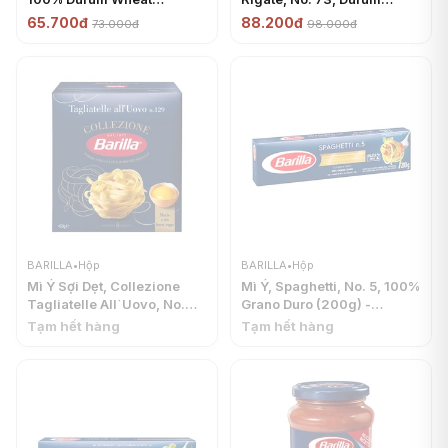
Semolina Pasta (500g) -
Wheat Semolina Pasta
65.700đ
88.200đ
73.000đ
98.000đ
BARILLA
(1kg) - BARILLA
BARILLA
•
Hộp
BARILLA
•
Hộp
Mì Ý Sợi Dẹt, Collezione
Mì Ý, Spaghetti, No. 5, 100%
Tagliatelle All`Uovo, No.
Grano Duro (200g) -
129 (450g) - BARILLA
BARILLA
Tạm hết hàng
Tạm hết hàng