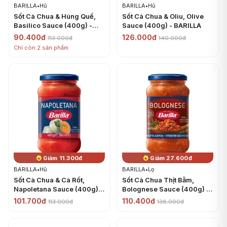
BARILLA
•
Hũ
BARILLA
•
Hũ
Sốt Cà Chua & Húng Quế,
Sốt Cà Chua & Oliu, Olive
Basilico Sauce (400g) -
Sauce (400g) - BARILLA
BARILLA
90.400đ
126.000đ
113.000đ
140.000đ
Chỉ còn 2 sản phẩm
Giảm 11.300đ
Giảm 27.600đ
BARILLA
•
Hũ
BARILLA
•
Lọ
Sốt Cà Chua & Cà Rốt,
Sốt Cà Chua Thịt Bằm,
Napoletana Sauce (400g) -
Bolognese Sauce (400g) -
BARILLA
BARILLA
101.700đ
110.400đ
113.000đ
138.000đ