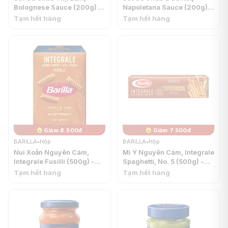
Bolognese Sauce (200g) -
Napoletana Sauce (200g) -
BARILLA
BARILLA
Tạm hết hàng
Tạm hết hàng
Giảm 8.500đ
Giảm 7.500đ
BARILLA
•
Hộp
BARILLA
•
Hộp
Nui Xoắn Nguyên Cám,
Mì Ý Nguyên Cám, Integrale
Integrale Fusilli (500g) -
Spaghetti, No. 5 (500g) -
BARILLA
BARILLA
Tạm hết hàng
Tạm hết hàng