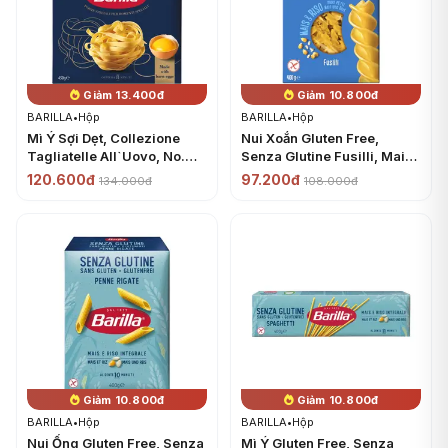
Giảm 13.400đ
Giảm 10.800đ
BARILLA
•
Hộp
BARILLA
•
Hộp
Mì Ý Sợi Dẹt, Collezione
Nui Xoắn Gluten Free,
Tagliatelle All`Uovo, No.
Senza Glutine Fusilli, Mais
129 (450g) - BARILLA
& Riso (400g) - BARILLA
120.600đ
97.200đ
134.000đ
108.000đ
Giảm 10.800đ
Giảm 10.800đ
BARILLA
•
Hộp
BARILLA
•
Hộp
Nui Ống Gluten Free, Senza
Mì Ý Gluten Free, Senza