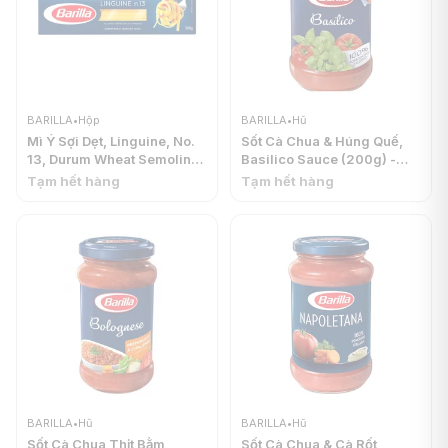
BARILLA
•
Hộp
BARILLA
•
Hũ
Mì Ý Sợi Dẹt, Linguine, No.
Sốt Cà Chua & Húng Quế,
13, Durum Wheat Semolina
Basilico Sauce (200g) -
Pasta (500g) - BARILLA
BARILLA
Tạm hết hàng
Tạm hết hàng
BARILLA
•
Hũ
BARILLA
•
Hũ
Sốt Cà Chua Thịt Bằm,
Sốt Cà Chua & Cà Rốt,