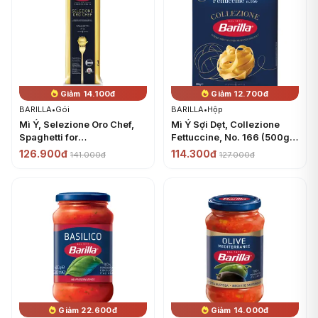
Giảm 14.100đ
Giảm 12.700đ
BARILLA
•
Gói
BARILLA
•
Hộp
Mì Ý, Selezione Oro Chef,
Mì Ý Sợi Dẹt, Collezione
Spaghetti for
Fettuccine, No. 166 (500g)
Professionals, No. 5 (1kg) -
- BARILLA
126.900đ
114.300đ
141.000đ
127.000đ
BARILLA
Giảm 22.600đ
Giảm 14.000đ