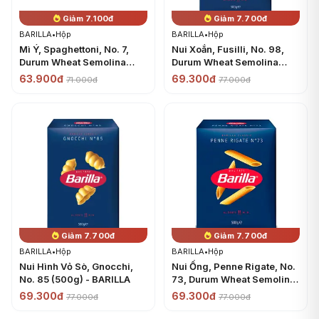
Giảm 7.100đ
Giảm 7.700đ
BARILLA
•
Hộp
BARILLA
•
Hộp
Mì Ý, Spaghettoni, No. 7,
Nui Xoắn, Fusilli, No. 98,
Durum Wheat Semolina
Durum Wheat Semolina
Pasta (500g) - BARILLA
Pasta (500g) - BARILLA
63.900đ
69.300đ
71.000đ
77.000đ
Giảm 7.700đ
Giảm 7.700đ
BARILLA
•
Hộp
BARILLA
•
Hộp
Nui Hình Vỏ Sò, Gnocchi,
Nui Ống, Penne Rigate, No.
No. 85 (500g) - BARILLA
73, Durum Wheat Semolina
Pasta (500g) - BARILLA
69.300đ
69.300đ
77.000đ
77.000đ