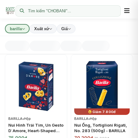
Tìm kiếm "CHOBANI"...
barilla
Xuất xứ
Giá
Giảm 7.800đ
BARILLA
•
Hộp
BARILLA
•
Hộp
Nui Hình Trái Tim, Un Gesto
Nui Ống, Tortiglioni Rigati,
D`Amore, Heart-Shaped
No. 283 (500g) - BARILLA
Pasta (400g) - BARILLA
75.000đ
70.200đ