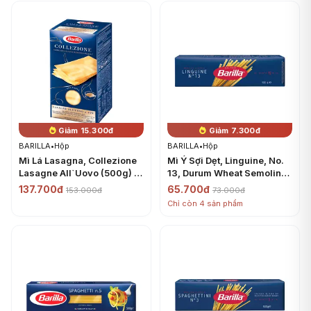
Giảm 15.300đ
Giảm 7.300đ
BARILLA
•
Hộp
BARILLA
•
Hộp
Mì Lá Lasagna, Collezione
Mì Ý Sợi Dẹt, Linguine, No.
Lasagne All`Uovo (500g) -
13, Durum Wheat Semolina
BARILLA
Pasta (500g) - BARILLA
137.700đ
65.700đ
153.000đ
73.000đ
Chỉ còn 4 sản phẩm