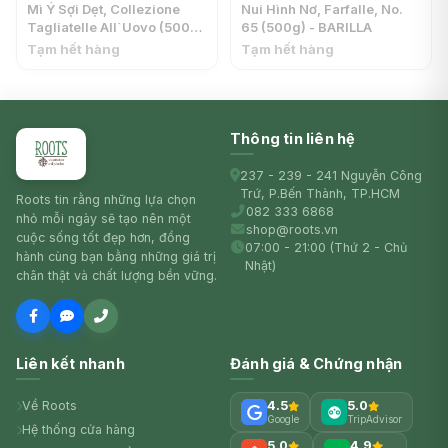
Mì Ý Sợi Dẹt, Collezione
Nui Hình Nơ, Farfalle, No.
Tagliatelle All`Uovo (500g)
65 (500g) - BARILLA
- BARILLA
Tạm hết hàng
Tạm hết hàng
Thông tin liên hệ
237 - 239 - 241 Nguyễn Công
Trứ, P.Bến Thành, TP.HCM
Roots tin rằng những lựa chọn
082 333 6868
nhỏ mỗi ngày sẽ tạo nên một
shop@roots.vn
cuộc sống tốt đẹp hơn, đồng
07:00 - 21:00 (Thứ 2 - Chủ
hành cùng bạn bằng những giá trị
Nhật)
chân thật và chất lượng bền vững.
Liên kết nhanh
Đánh giá & Chứng nhận
Về Roots
4.5
5.0
Google
TripAdvisor
Hệ thống cửa hàng
5.0
4.9