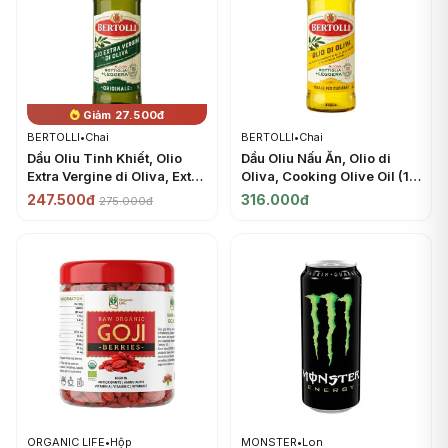
Giảm 27.500đ
BERTOLLI
•
Chai
BERTOLLI
•
Chai
Dầu Oliu Tinh Khiết, Olio
Dầu Oliu Nấu Ăn, Olio di
Extra Vergine di Oliva, Extra
Oliva, Cooking Olive Oil (1L)
Virgin Olive Oil (1L) -
- BERTOLLI
247.500đ
316.000đ
275.000đ
BERTOLLI
ORGANIC LIFE
•
Hộp
MONSTER
•
Lon