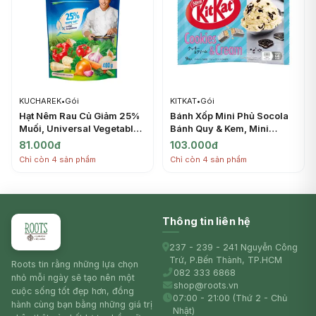
KUCHAREK
•
Gói
KITKAT
•
Gói
Hạt Nêm Rau Củ Giảm 25%
Bánh Xốp Mini Phủ Socola
Muối, Universal Vegetable
Bánh Quy & Kem, Mini
Seasoning, 25% Less Salt
Wafer Bars, Cookies &
81.000đ
103.000đ
(400g) - KUCHAREK
Cream, 9 Thanh (104.4g) -
Chỉ còn 4 sản phẩm
Chỉ còn 4 sản phẩm
KITKAT
Thông tin liên hệ
237 - 239 - 241 Nguyễn Công
Trứ, P.Bến Thành, TP.HCM
Roots tin rằng những lựa chọn
082 333 6868
nhỏ mỗi ngày sẽ tạo nên một
shop@roots.vn
cuộc sống tốt đẹp hơn, đồng
07:00 - 21:00 (Thứ 2 - Chủ
hành cùng bạn bằng những giá trị
Nhật)