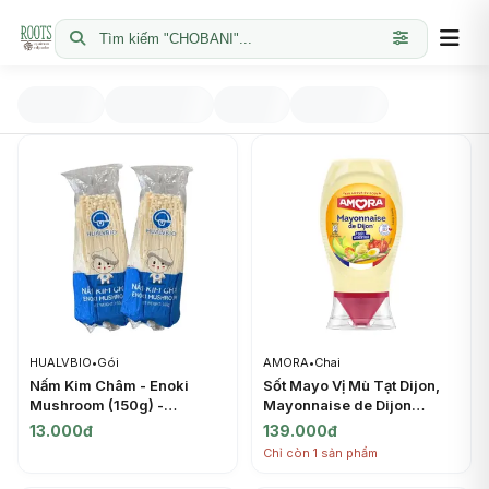
Tìm kiếm "CHOBANI"...
HUALVBIO
•
Gói
AMORA
•
Chai
Nấm Kim Châm - Enoki
Sốt Mayo Vị Mù Tạt Dijon,
Mushroom (150g) -
Mayonnaise de Dijon
HUALVBIO
(235g) - AMORA
13.000đ
139.000đ
Chỉ còn 1 sản phẩm