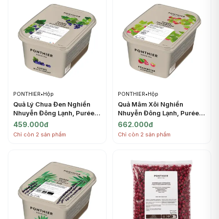
PONTHIER
•
Hộp
PONTHIER
•
Hộp
Quả Lý Chua Đen Nghiền
Quả Mâm Xôi Nghiền
Nhuyễn Đông Lạnh, Purée
Nhuyễn Đông Lạnh, Purée
Cassis, Frozen Sugared
Framboise, Frozen
459.000đ
662.000đ
Blackcurrant, 2.2 lbs (1kg) -
Raspberry, 2.2 lbs (1kg) -
Chỉ còn 2 sản phẩm
Chỉ còn 2 sản phẩm
PONTHIER
PONTHIER