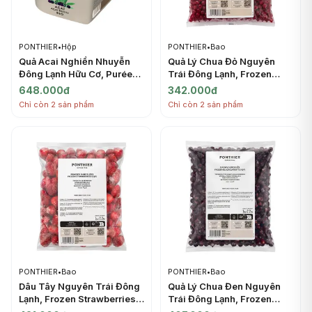
PONTHIER
•
Hộp
PONTHIER
•
Bao
Quả Acai Nghiền Nhuyễn
Quả Lý Chua Đỏ Nguyên
Đông Lạnh Hữu Cơ, Purée
Trái Đông Lạnh, Frozen
Acai Bio, Frozen Acai Berry,
Redcurrants IQF, 2.2 lbs
648.000đ
342.000đ
2.2 lbs (1kg) - PONTHIER
(1kg) - PONTHIER
Chỉ còn 2 sản phẩm
Chỉ còn 2 sản phẩm
PONTHIER
•
Bao
PONTHIER
•
Bao
Dâu Tây Nguyên Trái Đông
Quả Lý Chua Đen Nguyên
Lạnh, Frozen Strawberries
Trái Đông Lạnh, Frozen
IQF, 2.2 lbs (1kg) -
Blackcurrants IQF, 2.2 lbs