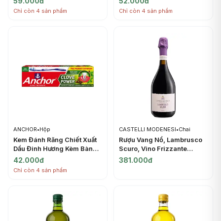
59.000đ
52.000đ
Advanced Cavity
Included (100g) - ANCHOR
Chỉ còn 4 sản phẩm
Chỉ còn 4 sản phẩm
Protection with HAP,
Doublemint Flavour (150g) -
ANCHOR
ANCHOR
•
Hộp
CASTELLI MODENESI
•
Chai
Kem Đánh Răng Chiết Xuất
Rượu Vang Nổ, Lambrusco
Dầu Đinh Hương Kèm Bàn
Scuro, Vino Frizzante
Chải, Super Clove
Rosso Amabile, 8% (750ml)
42.000đ
381.000đ
Protection Toothpaste,
- CASTELLI MODENESI
Chỉ còn 4 sản phẩm
Clove Power, Toothbrush
Included (175g) - ANCHOR