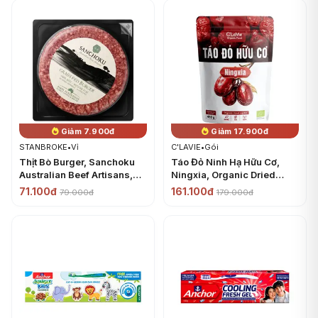
Giảm 7.900đ
Giảm 17.900đ
STANBROKE
•
Vỉ
C'LAVIE
•
Gói
Thịt Bò Burger, Sanchoku
Táo Đỏ Ninh Hạ Hữu Cơ,
Australian Beef Artisans,
Ningxia, Organic Dried
Grass Fed Burger (150g) -
Jujube (450g) - C'LAVIE
71.100đ
161.100đ
79.000đ
179.000đ
STANBROKE