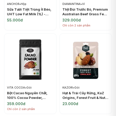
ANCHOR
•
Hộp
DIAMANTINA
•
Vỉ
Sữa Tươi Tiệt Trùng Ít Béo,
Thịt Đùi Trước Bò, Premium
UHT Low Fat Milk (1L) -
Australian Beef Grass Fed,
ANCHOR
Navel End Brisket (500g) -
55.000đ
329.000đ
DIAMANTINA
Chỉ còn 2 sản phẩm
VITA COCOA
•
Gói
KAZORI
•
Gói
Bột Cacao Nguyên Chất,
Hạt & Trái Cây Rừng, KaZ
100% Cocoa Powder,
Origins, Forest Fruit & Nut
Natural Unsweetened
Trail Mix, 1.06 oz (30g) -
359.000đ
23.000đ
(500g) - VITA COCOA
KAZORI
Chỉ còn 2 sản phẩm