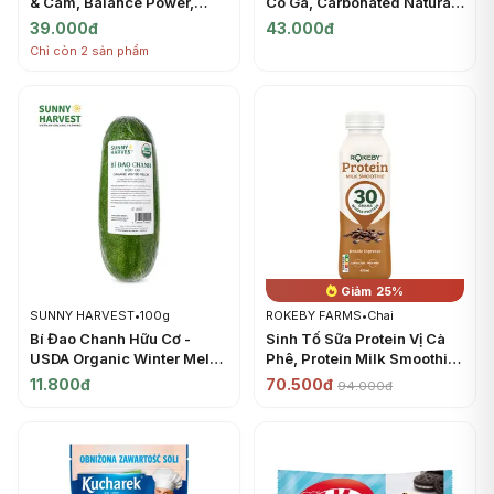
& Cam, Balance Power,
Có Ga, Carbonated Natural
Moist Chocolate & Orange
Mineral Water (0.5L) -
39.000đ
43.000đ
Energy Bar, 2 Gói (60.8g) -
JERMUK
Chỉ còn 2 sản phẩm
HEALTHY CLUB
Giảm 25%
SUNNY HARVEST
•
100g
ROKEBY FARMS
•
Chai
Bí Đao Chanh Hữu Cơ -
Sinh Tố Sữa Protein Vị Cà
USDA Organic Winter Melon
Phê, Protein Milk Smoothie,
- SUNNY HARVEST
Double Espresso (425ml) -
11.800đ
70.500đ
94.000đ
ROKEBY FARMS