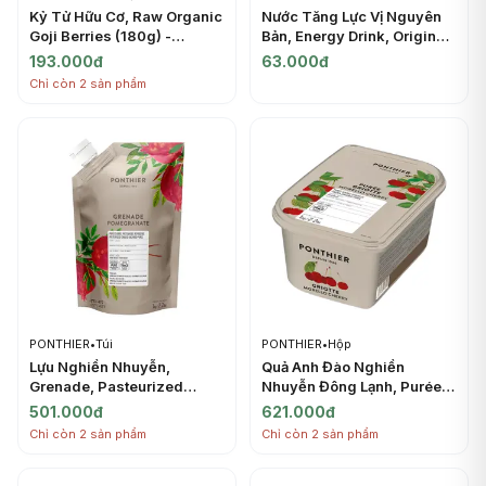
Kỷ Tử Hữu Cơ, Raw Organic
Nước Tăng Lực Vị Nguyên
Goji Berries (180g) -
Bản, Energy Drink, Original
ORGANIC LIFE
(500ml) - MONSTER
193.000đ
63.000đ
Chỉ còn 2 sản phẩm
PONTHIER
•
Túi
PONTHIER
•
Hộp
Lựu Nghiền Nhuyễn,
Quả Anh Đào Nghiền
Grenade, Pasteurized
Nhuyễn Đông Lạnh, Purée
Chilled Sugared Puree
Griotte, Frozen Sugared
501.000đ
621.000đ
Pomegranate (1kg) -
Morello Cherry, 2.2 lbs
Chỉ còn 2 sản phẩm
Chỉ còn 2 sản phẩm
PONTHIER
(1kg) - PONTHIER