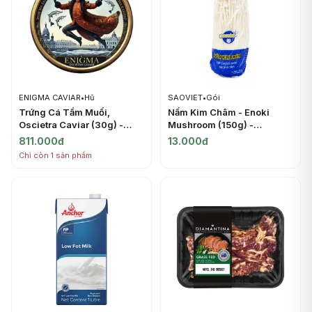
ENIGMA CAVIAR
•
Hũ
SAOVIET
•
Gói
Trứng Cá Tầm Muối,
Nấm Kim Châm - Enoki
Oscietra Caviar (30g) -
Mushroom (150g) -
ENIGMA CAVIAR
SAOVIET
811.000đ
13.000đ
Chỉ còn 1 sản phẩm