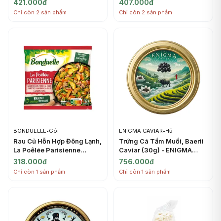
421.000đ
407.000đ
PONTHIER
(1kg) - PONTHIER
Chỉ còn 2 sản phẩm
Chỉ còn 2 sản phẩm
BONDUELLE
•
Gói
ENIGMA CAVIAR
•
Hũ
Rau Củ Hỗn Hợp Đông Lạnh,
Trứng Cá Tầm Muối, Baerii
La Poêlée Parisienne
Caviar (30g) - ENIGMA
(750g) - BONDUELLE
CAVIAR
318.000đ
756.000đ
Chỉ còn 1 sản phẩm
Chỉ còn 1 sản phẩm