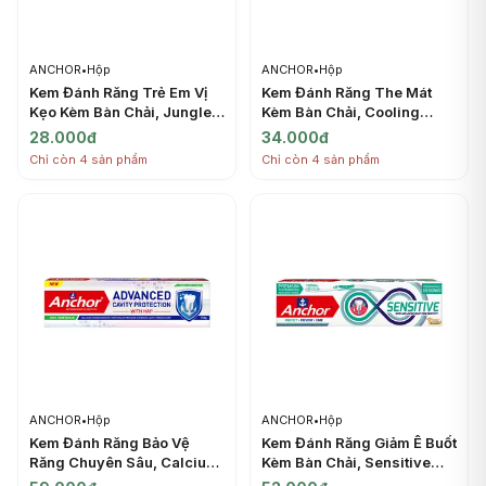
ANCHOR
•
Hộp
ANCHOR
•
Hộp
Kem Đánh Răng Trẻ Em Vị
Kem Đánh Răng The Mát
Kẹo Kèm Bàn Chải, Jungle
Kèm Bàn Chải, Cooling
Kids Toothpaste, Bubble
Fresh Gel Toothpaste,
28.000đ
34.000đ
Gum Flavor, Toothbrush
Toothbrush Included (150g)
Chỉ còn 4 sản phẩm
Chỉ còn 4 sản phẩm
Included (50g) - ANCHOR
- ANCHOR
ANCHOR
•
Hộp
ANCHOR
•
Hộp
Kem Đánh Răng Bảo Vệ
Kem Đánh Răng Giảm Ê Buốt
Răng Chuyên Sâu, Calcium
Kèm Bàn Chải, Sensitive
Hydroxyapatite Toothpaste,
Toothpaste, Toothbrush