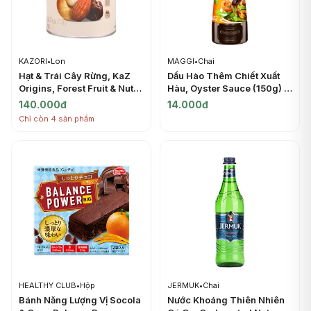
KAZORI
•
Lon
MAGGI
•
Chai
Hạt & Trái Cây Rừng, KaZ
Dầu Hào Thêm Chiết Xuất
Origins, Forest Fruit & Nut
Hàu, Oyster Sauce (150g) -
Trail Mix, 6.3 oz (180g) -
MAGGI
140.000đ
14.000đ
KAZORI
Chỉ còn 4 sản phẩm
HEALTHY CLUB
•
Hộp
JERMUK
•
Chai
Bánh Năng Lượng Vị Socola
Nước Khoáng Thiên Nhiên