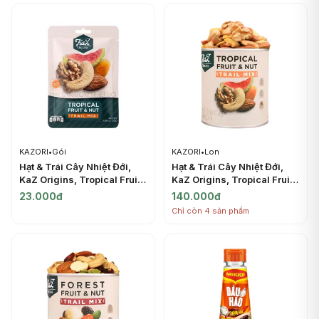
KAZORI
•
Gói
KAZORI
•
Lon
Hạt & Trái Cây Nhiệt Đới,
Hạt & Trái Cây Nhiệt Đới,
KaZ Origins, Tropical Fruit
KaZ Origins, Tropical Fruit
& Nut Trail Mix, 1.06 oz
& Nut Trail Mix, 6.3 oz
23.000đ
140.000đ
(30g) - KAZORI
(180g) - KAZORI
Chỉ còn 4 sản phẩm