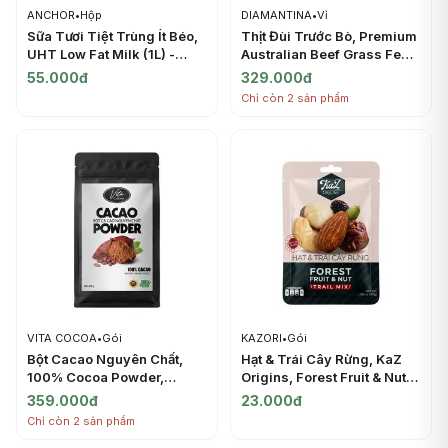
ANCHOR
•
Hộp
DIAMANTINA
•
Vỉ
Sữa Tươi Tiệt Trùng Ít Béo,
Thịt Đùi Trước Bò, Premium
UHT Low Fat Milk (1L) -
Australian Beef Grass Fed,
ANCHOR
Navel End Brisket (500g) -
55.000đ
329.000đ
DIAMANTINA
Chỉ còn 2 sản phẩm
VITA COCOA
•
Gói
KAZORI
•
Gói
Bột Cacao Nguyên Chất,
Hạt & Trái Cây Rừng, KaZ
100% Cocoa Powder,
Origins, Forest Fruit & Nut
Natural Unsweetened
Trail Mix, 1.06 oz (30g) -
359.000đ
23.000đ
(500g) - VITA COCOA
KAZORI
Chỉ còn 2 sản phẩm