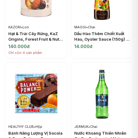
KAZORI
•
Lon
MAGGI
•
Chai
Hạt & Trái Cây Rừng, KaZ
Dầu Hào Thêm Chiết Xuất
Origins, Forest Fruit & Nut
Hàu, Oyster Sauce (150g) -
Trail Mix, 6.3 oz (180g) -
MAGGI
140.000đ
14.000đ
KAZORI
Chỉ còn 4 sản phẩm
HEALTHY CLUB
•
Hộp
JERMUK
•
Chai
Bánh Năng Lượng Vị Socola
Nước Khoáng Thiên Nhiên