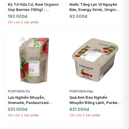
Kỷ Tử Hữu Cơ, Raw Organic
Nước Tăng Lực Vị Nguyên
Goji Berries (180g) -
Bản, Energy Drink, Original
ORGANIC LIFE
(500ml) - MONSTER
193.000đ
63.000đ
Chỉ còn 2 sản phẩm
PONTHIER
•
Túi
PONTHIER
•
Hộp
Lựu Nghiền Nhuyễn,
Quả Anh Đào Nghiền
Grenade, Pasteurized
Nhuyễn Đông Lạnh, Purée
Chilled Sugared Puree
Griotte, Frozen Sugared
501.000đ
621.000đ
Pomegranate (1kg) -
Morello Cherry, 2.2 lbs
Chỉ còn 2 sản phẩm
Chỉ còn 2 sản phẩm
PONTHIER
(1kg) - PONTHIER