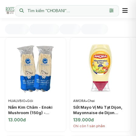
Tìm kiếm "CHOBANI"...
HUALVBIO
•
Gói
AMORA
•
Chai
Nấm Kim Châm - Enoki
Sốt Mayo Vị Mù Tạt Dijon,
Mushroom (150g) -
Mayonnaise de Dijon
HUALVBIO
(235g) - AMORA
13.000đ
139.000đ
Chỉ còn 1 sản phẩm