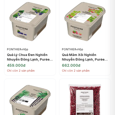
PONTHIER
•
Hộp
PONTHIER
•
Hộp
Quả Lý Chua Đen Nghiền
Quả Mâm Xôi Nghiền
Nhuyễn Đông Lạnh, Purée
Nhuyễn Đông Lạnh, Purée
Cassis, Frozen Sugared
Framboise, Frozen
459.000đ
662.000đ
Blackcurrant, 2.2 lbs (1kg) -
Raspberry, 2.2 lbs (1kg) -
Chỉ còn 2 sản phẩm
Chỉ còn 2 sản phẩm
PONTHIER
PONTHIER