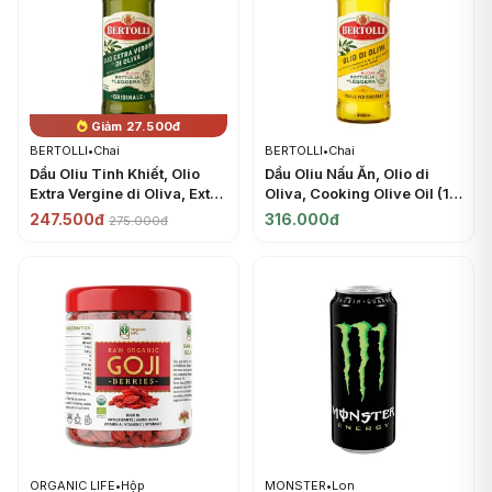
Giảm 27.500đ
BERTOLLI
•
Chai
BERTOLLI
•
Chai
Dầu Oliu Tinh Khiết, Olio
Dầu Oliu Nấu Ăn, Olio di
Extra Vergine di Oliva, Extra
Oliva, Cooking Olive Oil (1L)
Virgin Olive Oil (1L) -
- BERTOLLI
247.500đ
316.000đ
275.000đ
BERTOLLI
ORGANIC LIFE
•
Hộp
MONSTER
•
Lon