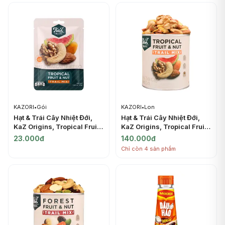
KAZORI
•
Gói
KAZORI
•
Lon
Hạt & Trái Cây Nhiệt Đới,
Hạt & Trái Cây Nhiệt Đới,
KaZ Origins, Tropical Fruit
KaZ Origins, Tropical Fruit
& Nut Trail Mix, 1.06 oz
& Nut Trail Mix, 6.3 oz
23.000đ
140.000đ
(30g) - KAZORI
(180g) - KAZORI
Chỉ còn 4 sản phẩm