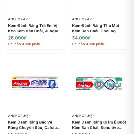
ANCHOR
•
Hộp
ANCHOR
•
Hộp
Kem Đánh Răng Trẻ Em Vị
Kem Đánh Răng The Mát
Kẹo Kèm Bàn Chải, Jungle
Kèm Bàn Chải, Cooling
Kids Toothpaste, Bubble
Fresh Gel Toothpaste,
28.000đ
34.000đ
Gum Flavor, Toothbrush
Toothbrush Included (150g)
Chỉ còn 4 sản phẩm
Chỉ còn 4 sản phẩm
Included (50g) - ANCHOR
- ANCHOR
ANCHOR
•
Hộp
ANCHOR
•
Hộp
Kem Đánh Răng Bảo Vệ
Kem Đánh Răng Giảm Ê Buốt
Răng Chuyên Sâu, Calcium
Kèm Bàn Chải, Sensitive
Hydroxyapatite Toothpaste,
Toothpaste, Toothbrush