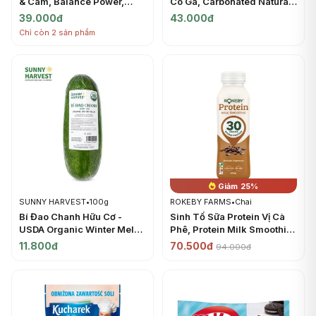
& Cam, Balance Power,
Có Ga, Carbonated Natural
Moist Chocolate & Orange
Mineral Water (0.5L) -
39.000đ
43.000đ
Energy Bar, 2 Gói (60.8g) -
JERMUK
Chỉ còn 2 sản phẩm
HEALTHY CLUB
Giảm 25%
SUNNY HARVEST
•
100g
ROKEBY FARMS
•
Chai
Bí Đao Chanh Hữu Cơ -
Sinh Tố Sữa Protein Vị Cà
USDA Organic Winter Melon
Phê, Protein Milk Smoothie,
- SUNNY HARVEST
Double Espresso (425ml) -
11.800đ
70.500đ
94.000đ
ROKEBY FARMS