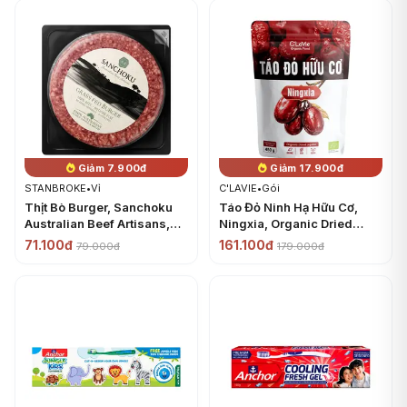
Giảm 7.900đ
Giảm 17.900đ
STANBROKE
•
Vỉ
C'LAVIE
•
Gói
Thịt Bò Burger, Sanchoku
Táo Đỏ Ninh Hạ Hữu Cơ,
Australian Beef Artisans,
Ningxia, Organic Dried
Grass Fed Burger (150g) -
Jujube (450g) - C'LAVIE
71.100đ
161.100đ
79.000đ
179.000đ
STANBROKE