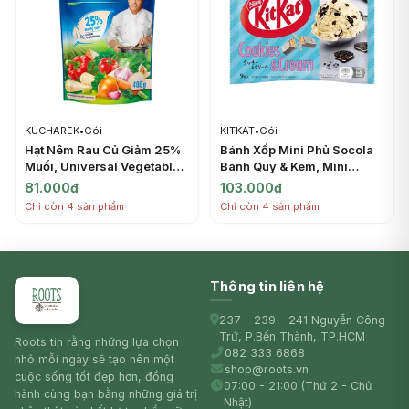
KUCHAREK
•
Gói
KITKAT
•
Gói
Hạt Nêm Rau Củ Giảm 25%
Bánh Xốp Mini Phủ Socola
Muối, Universal Vegetable
Bánh Quy & Kem, Mini
Seasoning, 25% Less Salt
Wafer Bars, Cookies &
81.000đ
103.000đ
(400g) - KUCHAREK
Cream, 9 Thanh (104.4g) -
Chỉ còn 4 sản phẩm
Chỉ còn 4 sản phẩm
KITKAT
Thông tin liên hệ
237 - 239 - 241 Nguyễn Công
Trứ, P.Bến Thành, TP.HCM
Roots tin rằng những lựa chọn
082 333 6868
nhỏ mỗi ngày sẽ tạo nên một
shop@roots.vn
cuộc sống tốt đẹp hơn, đồng
07:00 - 21:00 (Thứ 2 - Chủ
hành cùng bạn bằng những giá trị
Nhật)