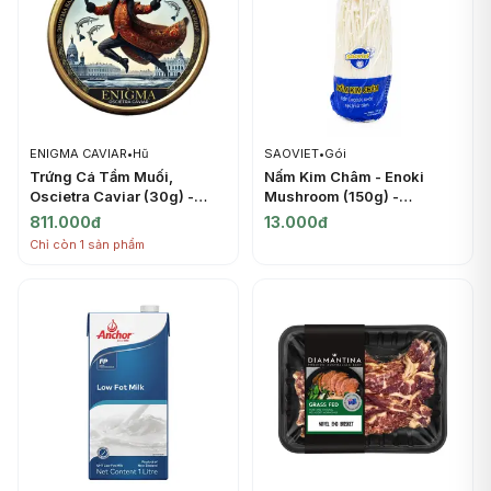
ENIGMA CAVIAR
•
Hũ
SAOVIET
•
Gói
Trứng Cá Tầm Muối,
Nấm Kim Châm - Enoki
Oscietra Caviar (30g) -
Mushroom (150g) -
ENIGMA CAVIAR
SAOVIET
811.000đ
13.000đ
Chỉ còn 1 sản phẩm