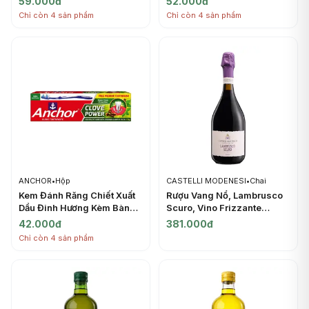
59.000đ
52.000đ
Advanced Cavity
Included (100g) - ANCHOR
Chỉ còn 4 sản phẩm
Chỉ còn 4 sản phẩm
Protection with HAP,
Doublemint Flavour (150g) -
ANCHOR
ANCHOR
•
Hộp
CASTELLI MODENESI
•
Chai
Kem Đánh Răng Chiết Xuất
Rượu Vang Nổ, Lambrusco
Dầu Đinh Hương Kèm Bàn
Scuro, Vino Frizzante
Chải, Super Clove
Rosso Amabile, 8% (750ml)
42.000đ
381.000đ
Protection Toothpaste,
- CASTELLI MODENESI
Chỉ còn 4 sản phẩm
Clove Power, Toothbrush
Included (175g) - ANCHOR