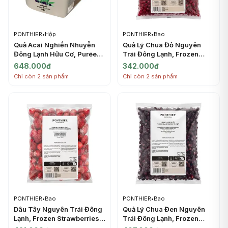
PONTHIER
•
Hộp
PONTHIER
•
Bao
Quả Acai Nghiền Nhuyễn
Quả Lý Chua Đỏ Nguyên
Đông Lạnh Hữu Cơ, Purée
Trái Đông Lạnh, Frozen
Acai Bio, Frozen Acai Berry,
Redcurrants IQF, 2.2 lbs
648.000đ
342.000đ
2.2 lbs (1kg) - PONTHIER
(1kg) - PONTHIER
Chỉ còn 2 sản phẩm
Chỉ còn 2 sản phẩm
PONTHIER
•
Bao
PONTHIER
•
Bao
Dâu Tây Nguyên Trái Đông
Quả Lý Chua Đen Nguyên
Lạnh, Frozen Strawberries
Trái Đông Lạnh, Frozen
IQF, 2.2 lbs (1kg) -
Blackcurrants IQF, 2.2 lbs