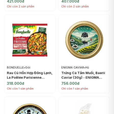
421.000đ
407.000đ
PONTHIER
(1kg) - PONTHIER
Chỉ còn 2 sản phẩm
Chỉ còn 2 sản phẩm
BONDUELLE
•
Gói
ENIGMA CAVIAR
•
Hũ
Rau Củ Hỗn Hợp Đông Lạnh,
Trứng Cá Tầm Muối, Baerii
La Poêlée Parisienne
Caviar (30g) - ENIGMA
(750g) - BONDUELLE
CAVIAR
318.000đ
756.000đ
Chỉ còn 1 sản phẩm
Chỉ còn 1 sản phẩm