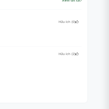
Xem tất cả
Hữu ích (
0
)
Hữu ích (
2
)