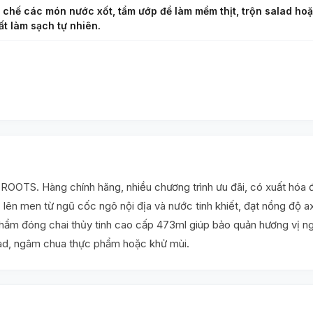
 chế các món nước xốt, tẩm ướp để làm mềm thịt, trộn salad ho
t làm sạch tự nhiên.
ROOTS. Hàng chính hãng, nhiều chương trình ưu đãi, có xuất hóa
ên men từ ngũ cốc ngô nội địa và nước tinh khiết, đạt nồng độ axi
phẩm đóng chai thủy tinh cao cấp 473ml giúp bảo quản hương vị ngu
lad, ngâm chua thực phẩm hoặc khử mùi.