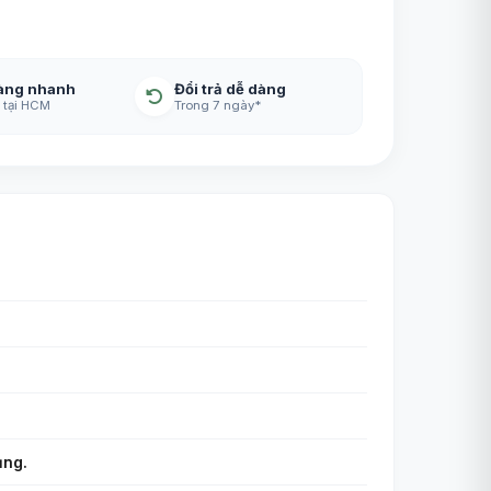
àng nhanh
Đổi trả dễ dàng
 tại HCM
Trong 7 ngày*
ụng.