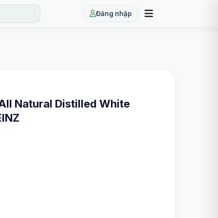
Đăng nhập
ll Natural Distilled White
EINZ