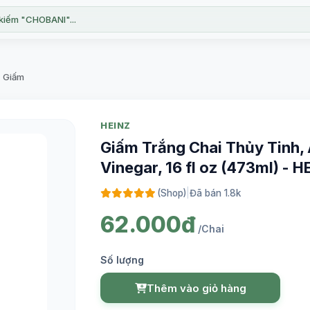
kiếm "CHOBANI"...
, Giấm
HEINZ
Giấm Trắng Chai Thủy Tinh, A
Vinegar, 16 fl oz (473ml) - H
(Shop)
|
Đã bán 1.8k
62.000đ
/Chai
Số lượng
Thêm vào giỏ hàng