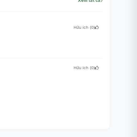
Xem tất cả
Hữu ích (
0
)
Hữu ích (
0
)