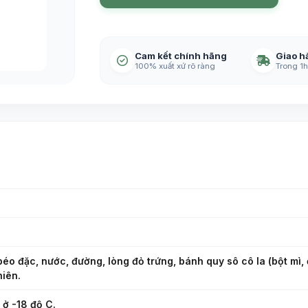
Cam kết chính hãng
Giao h
100% xuất xứ rõ ràng
Trong 1h
béo đặc, nước, đường, lòng đỏ trứng, bánh quy sô cô la (bột mì,
hiên.
 ở -18 độ C.