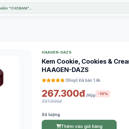
kiếm "CHOBANI"...
HAAGEN-DAZS
Kem Cookie, Cookies & Crea
HAAGEN-DAZS
(Shop)
|
Đã bán 1.4k
267.300đ
-10%
/Hộp
297.000đ
Số lượng
Thêm vào giỏ hàng