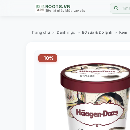
ROOTS.VN
Tìm 
Siêu thị nhập khẩu cao cấp
Trang chủ
Danh mục
Bơ sữa & Đồ lạnh
Kem
>
>
>
-10%