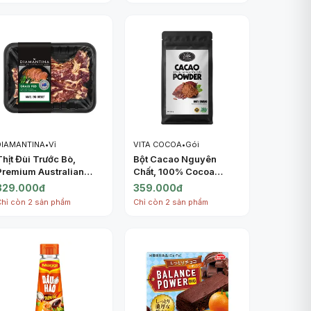
DIAMANTINA
•
Vỉ
VITA COCOA
•
Gói
Thịt Đùi Trước Bò,
Bột Cacao Nguyên
Premium Australian
Chất, 100% Cocoa
Beef Grass Fed, Navel
Powder, Natural
329.000đ
359.000đ
End Brisket (500g) -
Unsweetened (500g) -
Chỉ còn 2 sản phẩm
Chỉ còn 2 sản phẩm
DIAMANTINA
VITA COCOA