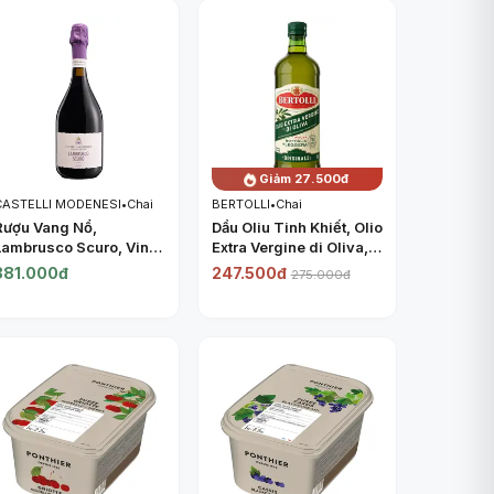
ANCHOR
Giảm 27.500đ
CASTELLI MODENESI
•
Chai
BERTOLLI
•
Chai
Rượu Vang Nổ,
Dầu Oliu Tinh Khiết, Olio
Lambrusco Scuro, Vino
Extra Vergine di Oliva,
Frizzante Rosso
Extra Virgin Olive Oil
381.000đ
247.500đ
275.000đ
Amabile, 8% (750ml) -
(1L) - BERTOLLI
CASTELLI MODENESI