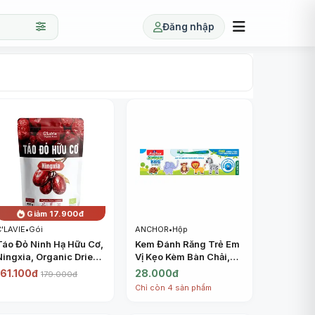
Đăng nhập
Giảm 17.900đ
C'LAVIE
•
Gói
ANCHOR
•
Hộp
Táo Đỏ Ninh Hạ Hữu Cơ,
Kem Đánh Răng Trẻ Em
Ningxia, Organic Dried
Vị Kẹo Kèm Bàn Chải,
Jujube (450g) - C'LAVIE
Jungle Kids
161.100đ
28.000đ
179.000đ
Toothpaste, Bubble
Chỉ còn 4 sản phẩm
Gum Flavor, Toothbrush
Included (50g) -