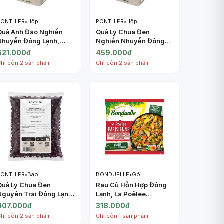
PONTHIER
•
Hộp
PONTHIER
•
Hộp
Quả Anh Đào Nghiền
Quả Lý Chua Đen
Nhuyễn Đông Lạnh,
Nghiền Nhuyễn Đông
Purée Griotte, Frozen
Lạnh, Purée Cassis,
621.000đ
459.000đ
Sugared Morello
Frozen Sugared
Chỉ còn 2 sản phẩm
Chỉ còn 2 sản phẩm
Cherry, 2.2 lbs (1kg) -
Blackcurrant, 2.2 lbs
PONTHIER
(1kg) - PONTHIER
PONTHIER
•
Bao
BONDUELLE
•
Gói
Quả Lý Chua Đen
Rau Củ Hỗn Hợp Đông
Nguyên Trái Đông Lạnh,
Lạnh, La Poêlée
Frozen Blackcurrants
Parisienne (750g) -
407.000đ
318.000đ
IQF, 2.2 lbs (1kg) -
BONDUELLE
Chỉ còn 2 sản phẩm
Chỉ còn 1 sản phẩm
PONTHIER