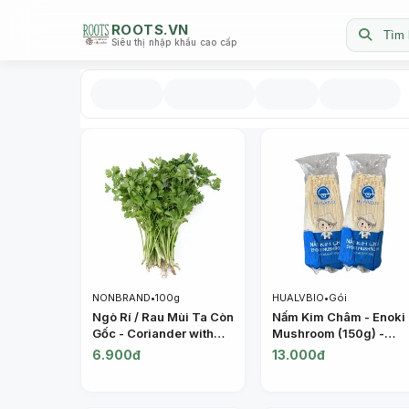
ROOTS.VN
Tìm 
Siêu thị nhập khẩu cao cấp
NONBRAND
•
100g
HUALVBIO
•
Gói
Ngò Rí / Rau Mùi Ta Còn
Nấm Kim Châm - Enoki
Gốc - Coriander with
Mushroom (150g) -
Roots - NONBRAND
HUALVBIO
6.900đ
13.000đ