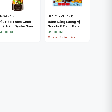
MAGGI
•
Chai
HEALTHY CLUB
•
Hộp
Dầu Hào Thêm Chiết
Bánh Năng Lượng Vị
Xuất Hàu, Oyster Sauce
Socola & Cam, Balance
(150g) - MAGGI
Power, Moist Chocolate
14.000đ
39.000đ
& Orange Energy Bar, 2
Chỉ còn 2 sản phẩm
Gói (60.8g) - HEALTHY
CLUB