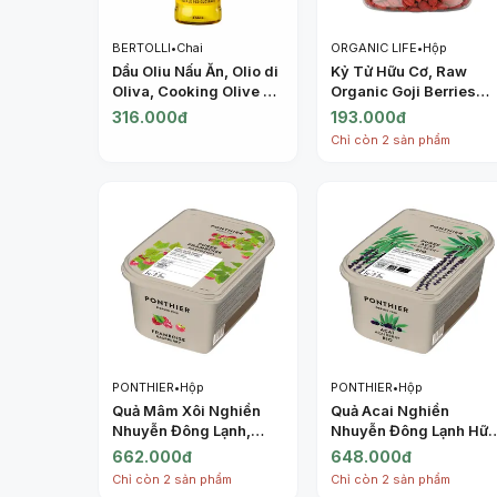
BERTOLLI
•
Chai
ORGANIC LIFE
•
Hộp
Dầu Oliu Nấu Ăn, Olio di
Kỷ Tử Hữu Cơ, Raw
Oliva, Cooking Olive Oil
Organic Goji Berries
(1L) - BERTOLLI
(180g) - ORGANIC LIFE
316.000đ
193.000đ
Chỉ còn 2 sản phẩm
PONTHIER
•
Hộp
PONTHIER
•
Hộp
Quả Mâm Xôi Nghiền
Quả Acai Nghiền
Nhuyễn Đông Lạnh,
Nhuyễn Đông Lạnh Hữ
Purée Framboise,
Cơ, Purée Acai Bio,
662.000đ
648.000đ
Frozen Raspberry, 2.2
Frozen Acai Berry, 2.2
Chỉ còn 2 sản phẩm
Chỉ còn 2 sản phẩm
lbs (1kg) - PONTHIER
lbs (1kg) - PONTHIER