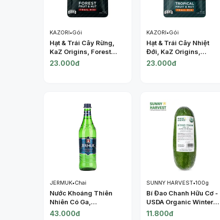
KAZORI
•
Gói
KAZORI
•
Gói
Hạt & Trái Cây Rừng,
Hạt & Trái Cây Nhiệt
KaZ Origins, Forest
Đới, KaZ Origins,
Fruit & Nut Trail Mix,
Tropical Fruit & Nut
23.000đ
23.000đ
1.06 oz (30g) - KAZORI
Trail Mix, 1.06 oz (30g
- KAZORI
JERMUK
•
Chai
SUNNY HARVEST
•
100g
Nước Khoáng Thiên
Bí Đao Chanh Hữu Cơ -
Nhiên Có Ga,
USDA Organic Winter
Carbonated Natural
Melon - SUNNY
43.000đ
11.800đ
Mineral Water (0.5L) -
HARVEST