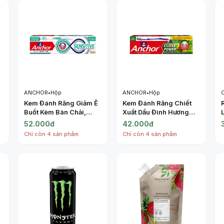
ANCHOR
•
Hộp
ANCHOR
•
Hộp
Kem Đánh Răng Giảm Ê
Kem Đánh Răng Chiết
Buốt Kèm Bàn Chải,
Xuất Dầu Đinh Hương
Sensitive Toothpaste,
Kèm Bàn Chải, Super
52.000đ
42.000đ
Toothbrush Included
Clove Protection
Chỉ còn 4 sản phẩm
Chỉ còn 4 sản phẩm
(100g) - ANCHOR
Toothpaste, Clove
Power, Toothbrush
Included (175g) -
ANCHOR