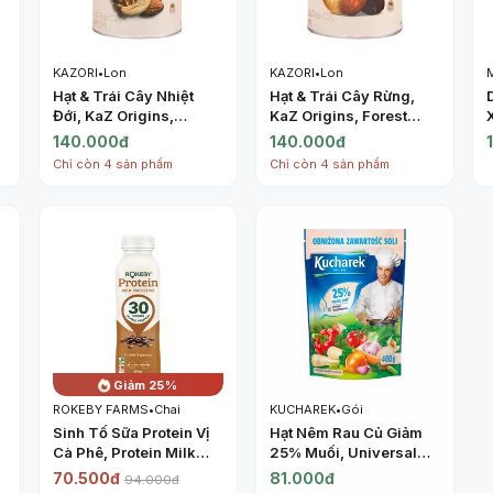
KAZORI
•
Lon
KAZORI
•
Lon
Hạt & Trái Cây Nhiệt
Hạt & Trái Cây Rừng,
Đới, KaZ Origins,
KaZ Origins, Forest
Tropical Fruit & Nut
Fruit & Nut Trail Mix, 6.3
140.000đ
140.000đ
)
Trail Mix, 6.3 oz (180g)
oz (180g) - KAZORI
Chỉ còn 4 sản phẩm
Chỉ còn 4 sản phẩm
- KAZORI
Giảm 25%
ROKEBY FARMS
•
Chai
KUCHAREK
•
Gói
Sinh Tố Sữa Protein Vị
Hạt Nêm Rau Củ Giảm
Cà Phê, Protein Milk
25% Muối, Universal
Smoothie, Double
Vegetable Seasoning,
70.500đ
81.000đ
94.000đ
Espresso (425ml) -
25% Less Salt (400g) -