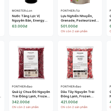
MONSTER
•
Lon
PONTHIER
•
Túi
Nước Tăng Lực Vị
Lựu Nghiền Nhuyễn,
Nguyên Bản, Energy
Grenade, Pasteurized
Drink, Original (500ml)
Chilled Sugared Puree
63.000đ
501.000đ
- MONSTER
Pomegranate (1kg) -
Chỉ còn 2 sản phẩm
PONTHIER
PONTHIER
•
Bao
PONTHIER
•
Bao
Quả Lý Chua Đỏ Nguyên
Dâu Tây Nguyên Trái
u
Trái Đông Lạnh, Frozen
Đông Lạnh, Frozen
Redcurrants IQF, 2.2
Strawberries IQF, 2.2
342.000đ
421.000đ
lbs (1kg) - PONTHIER
lbs (1kg) - PONTHIER
Chỉ còn 2 sản phẩm
Chỉ còn 2 sản phẩm