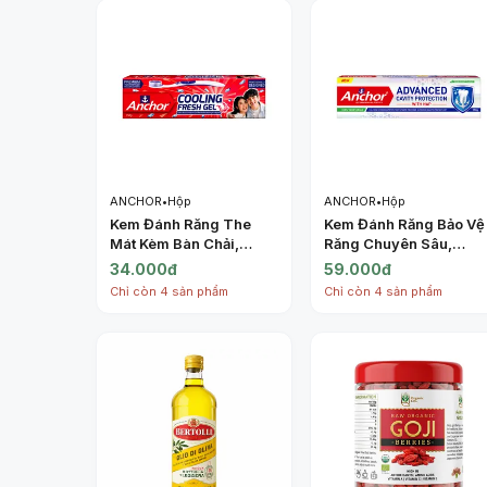
ANCHOR
•
Hộp
ANCHOR
•
Hộp
Kem Đánh Răng The
Kem Đánh Răng Bảo Vệ
Mát Kèm Bàn Chải,
Răng Chuyên Sâu,
Cooling Fresh Gel
Calcium
34.000đ
59.000đ
Toothpaste, Toothbrush
Hydroxyapatite
Chỉ còn 4 sản phẩm
Chỉ còn 4 sản phẩm
Included (150g) -
Toothpaste, Advanced
ANCHOR
Cavity Protection with
HAP, Doublemint
Flavour (150g) -
ANCHOR