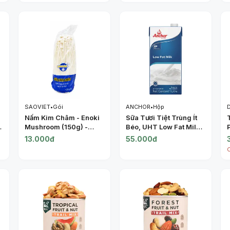
SAOVIET
•
Gói
ANCHOR
•
Hộp
Nấm Kim Châm - Enoki
Sữa Tươi Tiệt Trùng Ít
-
Mushroom (150g) -
Béo, UHT Low Fat Milk
SAOVIET
(1L) - ANCHOR
13.000đ
55.000đ