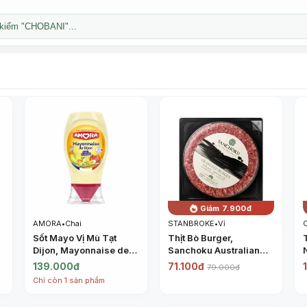
kiếm "CHOBANI"...
Giảm 7.900đ
AMORA
•
Chai
STANBROKE
•
Vỉ
Sốt Mayo Vị Mù Tạt
Thịt Bò Burger,
Dijon, Mayonnaise de
Sanchoku Australian
Dijon (235g) - AMORA
Beef Artisans, Grass
139.000đ
71.100đ
79.000đ
Fed Burger (150g) -
Chỉ còn 1 sản phẩm
STANBROKE