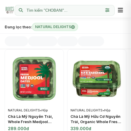
Tìm kiếm "CHOBANI"...
Đang lọc theo:
NATURAL DELIGHTS
NATURAL DELIGHTS
•
Hộp
NATURAL DELIGHTS
•
Hộp
Chà Là Mỹ Nguyên Trái,
Chà Là Mỹ Hữu Cơ Nguyên
Whole Fresh Medjool
Trái, Organic Whole Fresh
Dates, 1 lb (454g) -
Medjool Dates, 1 lb (454g) -
289.000đ
339.000đ