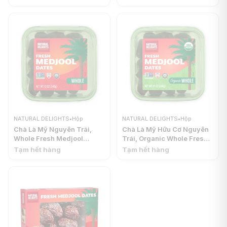
NATURAL DELIGHTS
NATURAL DELIGHTS
NATURAL DELIGHTS
•
Hộp
NATURAL DELIGHTS
•
Hộp
Chà Là Mỹ Nguyên Trái,
Chà Là Mỹ Hữu Cơ Nguyên
Whole Fresh Medjool
Trái, Organic Whole Fresh
Dates, 12 oz (340g) -
Medjool Dates, 12 oz
Tạm hết hàng
Tạm hết hàng
NATURAL DELIGHTS
(340g) - NATURAL
DELIGHTS