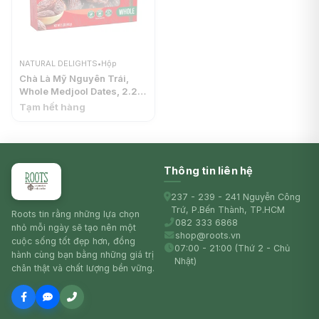
NATURAL DELIGHTS
•
Hộp
Chà Là Mỹ Nguyên Trái,
Whole Medjool Dates, 2.2
lbs (1kg) - NATURAL
Tạm hết hàng
DELIGHTS
Thông tin liên hệ
237 - 239 - 241 Nguyễn Công
Trứ, P.Bến Thành, TP.HCM
Roots tin rằng những lựa chọn
082 333 6868
nhỏ mỗi ngày sẽ tạo nên một
shop@roots.vn
cuộc sống tốt đẹp hơn, đồng
07:00 - 21:00 (Thứ 2 - Chủ
hành cùng bạn bằng những giá trị
Nhật)
chân thật và chất lượng bền vững.