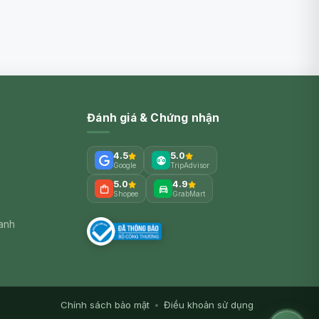
Đánh giá & Chứng nhận
4.5
5.0
Google
TripAdvisor
5.0
4.9
Shopee
GrabMart
xanh
Chính sách bảo mật
•
Điều khoản sử dụng