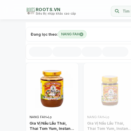
ROOTS.VN
Tìm 
Siêu thị nhập khẩu cao cấp
Đang lọc theo:
NANG FAH
NANG FAH
•
Lọ
NANG FAH
•
Lọ
Gia Vị Nấu Lẩu Thái,
Gia Vị Nấu Lẩu Thái,
Thai Tom Yum, Instant
Thai Tom Yum, Instant