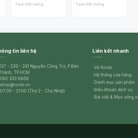
Sriracha Hot Chili
Hot Chili Sauce (515g) -
Tạm hết hàng
Tạm hết hàng
Sauce (435g) - NANG
NANG FAH
FAH
ông tin liên hệ
Liên kết nhanh
237 - 239 - 241 Nguyễn Công Trứ, P.Bến
Về Roots
Thành, TP.HCM
Hệ thống cửa hàng
082 333 6868
Danh mục sản phẩm
shop@roots.vn
Điều khoản dịch vụ
07:00 - 21:00 (Thứ 2 - Chủ Nhật)
Bài viết & Mẹo sống 