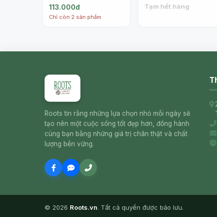
Sour Soup Paste, 16 oz
Sour Soup Paste, 4 oz
Tạm hết hàng
113.000đ
(454g) - NANG FAH
(114g) - NANG FAH
Chỉ còn 2 sản phẩm
Th
Roots tin rằng những lựa chọn nhỏ mỗi ngày sẽ
tạo nên một cuộc sống tốt đẹp hơn, đồng hành
cùng bạn bằng những giá trị chân thật và chất
lượng bền vững.
© 2026
Roots.vn
. Tất cả quyền được bảo lưu.