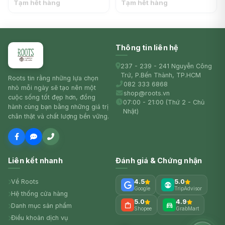
Pomegranate - N1F
Tạm hết hàng
Tạm hết hàng
Thông tin liên hệ
237 - 239 - 241 Nguyễn Công
Trứ, P.Bến Thành, TP.HCM
Roots tin rằng những lựa chọn
082 333 6868
nhỏ mỗi ngày sẽ tạo nên một
shop@roots.vn
cuộc sống tốt đẹp hơn, đồng
07:00 - 21:00 (Thứ 2 - Chủ
hành cùng bạn bằng những giá trị
Nhật)
chân thật và chất lượng bền vững.
Liên kết nhanh
Đánh giá & Chứng nhận
Về Roots
4.5
5.0
Google
TripAdvisor
Hệ thống cửa hàng
5.0
4.9
Danh mục sản phẩm
Shopee
GrabMart
Điều khoản dịch vụ