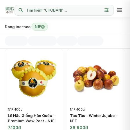
Tìm kiếm "CHOBANI"...
Đang lọc theo:
N1F
N1F
•
100g
N1F
•
100g
Lê Nâu Giống Hàn Quốc -
Táo Tàu - Winter Jujube -
Premium Wow Pear - N1F
N1F
7.100đ
36.900đ