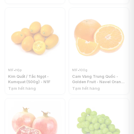
N1F
•
Hộp
N1F
•
100g
Kim Quất / Tắc Ngọt -
Cam Vàng Trung Quốc -
Kumquat (500g) - N1F
Golden Fruit - Navel Orange
Class 1 - N1F
Tạm hết hàng
Tạm hết hàng