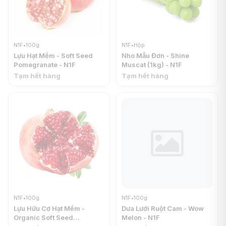
N1F
•
100g
N1F
•
Hộp
Lựu Hạt Mềm - Soft Seed
Nho Mẫu Đơn - Shine
Pomegranate - N1F
Muscat (1kg) - N1F
Tạm hết hàng
Tạm hết hàng
N1F
•
100g
N1F
•
100g
Lựu Hữu Cơ Hạt Mềm -
Dưa Lưới Ruột Cam - Wow
Organic Soft Seed
Melon - N1F