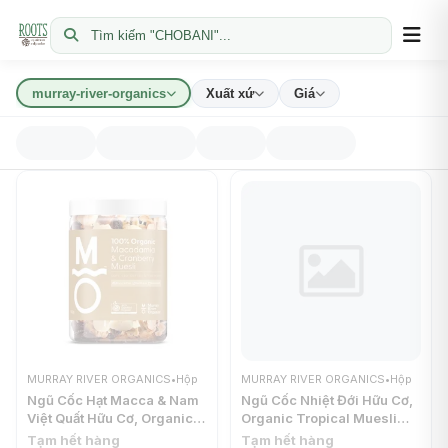
Tìm kiếm "CHOBANI"...
murray-river-organics
Xuất xứ
Giá
MURRAY RIVER ORGANICS
•
Hộp
MURRAY RIVER ORGANICS
•
Hộp
Ngũ Cốc Hạt Macca & Nam
Ngũ Cốc Nhiệt Đới Hữu Cơ,
Việt Quất Hữu Cơ, Organic
Organic Tropical Muesli
Macadamia & Cranberry
(400g) - MURRAY RIVER
Tạm hết hàng
Tạm hết hàng