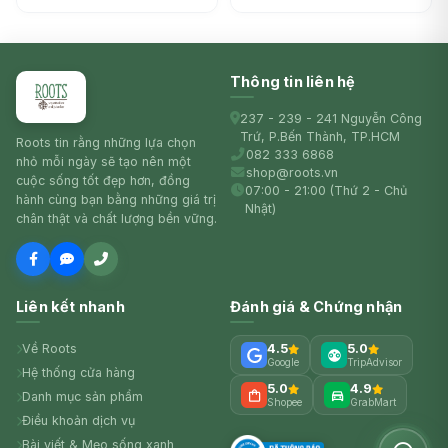
Muesli (400g) - MURRAY
ORGANICS
RIVER ORGANICS
Thông tin liên hệ
237 - 239 - 241 Nguyễn Công
Trứ, P.Bến Thành, TP.HCM
Roots tin rằng những lựa chọn
082 333 6868
nhỏ mỗi ngày sẽ tạo nên một
shop@roots.vn
cuộc sống tốt đẹp hơn, đồng
07:00 - 21:00 (Thứ 2 - Chủ
hành cùng bạn bằng những giá trị
Nhật)
chân thật và chất lượng bền vững.
Liên kết nhanh
Đánh giá & Chứng nhận
Về Roots
4.5
5.0
Google
TripAdvisor
Hệ thống cửa hàng
5.0
4.9
Danh mục sản phẩm
Shopee
GrabMart
Điều khoản dịch vụ
Bài viết & Mẹo sống xanh