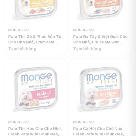
MONGE
•
Hộp
MONGE
•
Hộp
Pate Thịt Gà & Phúc Bồn Tử
Pate Gà Tây & Việt Quất Cho
Cho Chó Nhỏ, Fruit Pate
Chó Nhỏ, Fruit Pate with
with Chunkies, with
Chunkies, with Turkey &
Tạm hết hàng
Tạm hết hàng
Chicken & Raspberry
Blueberry (100g) - MONGE
(100g) - MONGE
MONGE
•
Hộp
MONGE
•
Hộp
Pate Thịt Heo Cho Chó Nhỏ,
Pate Cá Hồi Cho Chó Nhỏ,
Fresh Pate with Chunkies,
Fresh Pate with Chunkies,