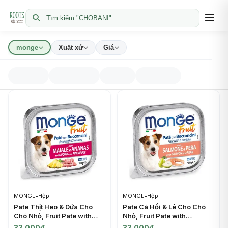
Tìm kiếm "CHOBANI"...
monge
Xuất xứ
Giá
MONGE
•
Hộp
MONGE
•
Hộp
Pate Thịt Heo & Dứa Cho
Pate Cá Hồi & Lê Cho Chó
Chó Nhỏ, Fruit Pate with
Nhỏ, Fruit Pate with
Chunkies, with Pork &
Chunkies, with Salmon &
33.000đ
33.000đ