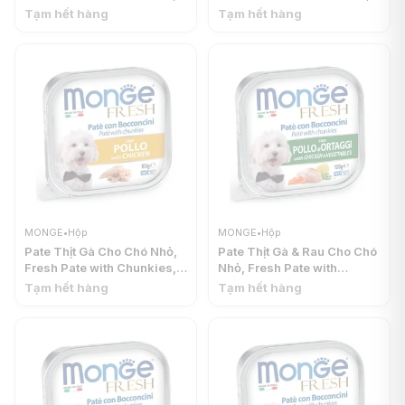
with Pork (100g) - MONGE
with Salmon (100g) -
Tạm hết hàng
Tạm hết hàng
MONGE
MONGE
•
Hộp
MONGE
•
Hộp
Pate Thịt Gà Cho Chó Nhỏ,
Pate Thịt Gà & Rau Cho Chó
Fresh Pate with Chunkies,
Nhỏ, Fresh Pate with
with Chicken (100g) -
Chunkies, with Chicken &
Tạm hết hàng
Tạm hết hàng
MONGE
Vegetables (100g) -
MONGE