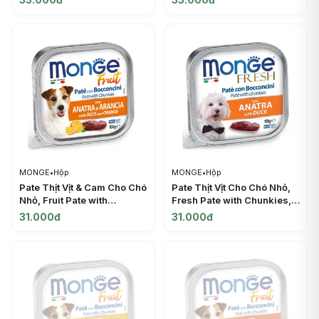
Pineapple (100g) - MONGE
Pear (100g) - MONGE
MONGE
•
Hộp
MONGE
•
Hộp
Pate Thịt Vịt & Cam Cho Chó
Pate Thịt Vịt Cho Chó Nhỏ,
Nhỏ, Fruit Pate with
Fresh Pate with Chunkies,
Chunkies, with Duck &
with Duck (100g) - MONGE
31.000đ
31.000đ
Orange (100g) - MONGE