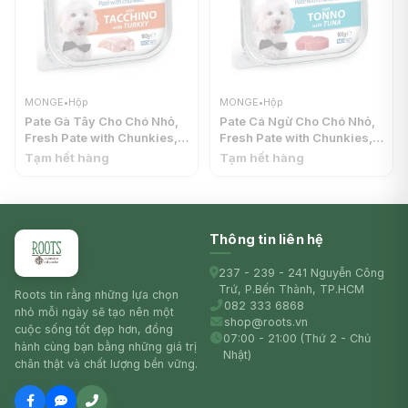
MONGE
•
Hộp
MONGE
•
Hộp
Pate Gà Tây Cho Chó Nhỏ,
Pate Cá Ngừ Cho Chó Nhỏ,
Fresh Pate with Chunkies,
Fresh Pate with Chunkies,
with Turkey (100g) -
with Tuna (100g) - MONGE
Tạm hết hàng
Tạm hết hàng
MONGE
Thông tin liên hệ
237 - 239 - 241 Nguyễn Công
Trứ, P.Bến Thành, TP.HCM
Roots tin rằng những lựa chọn
082 333 6868
nhỏ mỗi ngày sẽ tạo nên một
shop@roots.vn
cuộc sống tốt đẹp hơn, đồng
07:00 - 21:00 (Thứ 2 - Chủ
hành cùng bạn bằng những giá trị
Nhật)
chân thật và chất lượng bền vững.