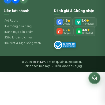
Liên kết nhanh
Đánh giá & Chứng nhận
Về Roots
4.5
5.0
Google
TripAdvisor
Hệ thống cửa hàng
5.0
4.9
Danh mục sản phẩm
Shopee
GrabMart
Điều khoản dịch vụ
Bài viết & Mẹo sống xanh
© 2026
Roots.vn
. Tất cả quyền được bảo lưu.
Chính sách bảo mật
•
Điều khoản sử dụng