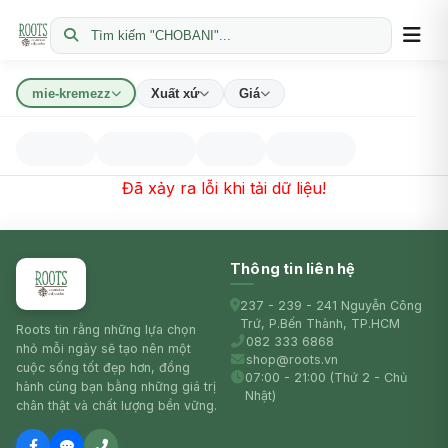
Tìm kiếm "CHOBANI"...
mie-kremezz
Xuất xứ
Giá
Đã xảy ra lỗi khi tải dữ liệu!
Thông tin liên hệ
237 - 239 - 241 Nguyễn Công
Trứ, P.Bến Thành, TP.HCM
Roots tin rằng những lựa chọn
082 333 6868
nhỏ mỗi ngày sẽ tạo nên một
shop@roots.vn
cuộc sống tốt đẹp hơn, đồng
07:00 - 21:00 (Thứ 2 - Chủ
hành cùng bạn bằng những giá trị
Nhật)
chân thật và chất lượng bền vững.