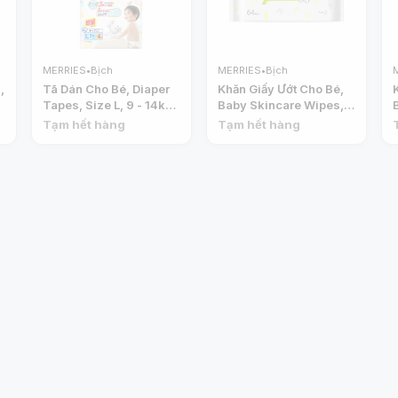
MERRIES
•
Bịch
MERRIES
•
Bịch
,
Tã Dán Cho Bé, Diaper
Khăn Giấy Ướt Cho Bé,
Tapes, Size L, 9 - 14kg,
Baby Skincare Wipes,
58 Miếng - MERRIES
64 Tờ (140 x 200mm) -
Tạm hết hàng
Tạm hết hàng
MERRIES