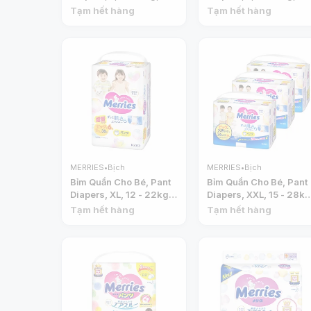
Miếng - MERRIES
+ 6 Miếng - MERRIES
Tạm hết hàng
Tạm hết hàng
MERRIES
•
Bịch
MERRIES
•
Bịch
Bỉm Quần Cho Bé, Pant
Bỉm Quần Cho Bé, Pant
Diapers, XL, 12 - 22kg,
Diapers, XXL, 15 - 28kg
38 + 6 Miếng -
28 Miếng (46 - 64cm) 
Tạm hết hàng
Tạm hết hàng
MERRIES
MERRIES