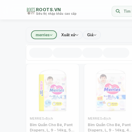
ROOTS.VN
Tìm 
Siêu thị nhập khẩu cao cấp
merries
Xuất xứ
Giá
MERRIES
•
Bịch
MERRIES
•
Bịch
Bỉm Quần Cho Bé, Pant
Bỉm Quần Cho Bé, Pant
Diapers, L, 9 - 14kg, 56
Diapers, L, 9 - 14kg, 44