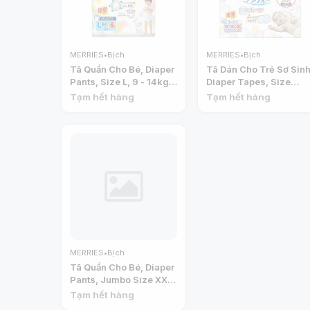
MERRIES
•
Bịch
MERRIES
•
Bịch
Tã Quần Cho Bé, Diaper
Tã Dán Cho Trẻ Sơ Sinh
Pants, Size L, 9 - 14kg,
Diaper Tapes, Size
50 Miếng - MERRIES
Newborn, 96 Miếng -
Tạm hết hàng
Tạm hết hàng
MERRIES
MERRIES
•
Bịch
Tã Quần Cho Bé, Diaper
Pants, Jumbo Size XXL
,15 - 28kg, 32 Miếng -
Tạm hết hàng
MERRIES