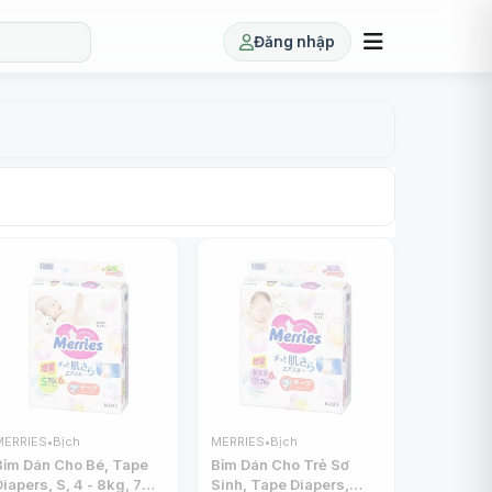
Đăng nhập
MERRIES
•
Bịch
MERRIES
•
Bịch
Bỉm Dán Cho Bé, Tape
Bỉm Dán Cho Trẻ Sơ
Diapers, S, 4 - 8kg, 70
Sinh, Tape Diapers,