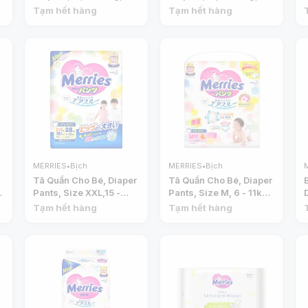
+ 6 Miếng - MERRIES
+ 4 Miếng - MERRIES
Tạm hết hàng
Tạm hết hàng
MERRIES
•
Bịch
MERRIES
•
Bịch
Tã Quần Cho Bé, Diaper
Tã Quần Cho Bé, Diaper
,
Pants, Size XXL,15 -
Pants, Size M, 6 - 11kg,
-
28kg, 28 Miếng -
64 Miếng - MERRIES
Tạm hết hàng
Tạm hết hàng
MERRIES