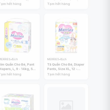
+ 6 Miếng - MERRIES
Newborn, ~5000g, 76 +
Tạm hết hàng
Tạm hết hàng
6 Miếng - MERRIES
MERRIES
•
Bịch
MERRIES
•
Bịch
Bỉm Quần Cho Bé, Pant
Tã Quần Cho Bé, Diaper
Diapers, L, 9 - 14kg, 56
Pants, Size XL, 12 -
Miếng - MERRIES
22kg, 44 Miếng -
Tạm hết hàng
Tạm hết hàng
MERRIES