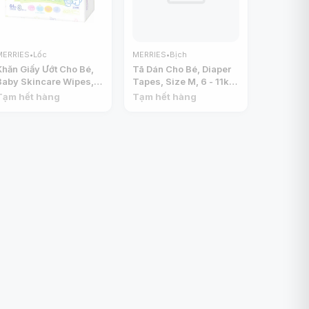
MERRIES
•
Lốc
MERRIES
•
Bịch
Khăn Giấy Ướt Cho Bé,
Tã Dán Cho Bé, Diaper
Baby Skincare Wipes, 3
Tapes, Size M, 6 - 11kg,
Gói, 192 Tờ (140 x
68 Miếng - MERRIES
Tạm hết hàng
Tạm hết hàng
200mm) - MERRIES