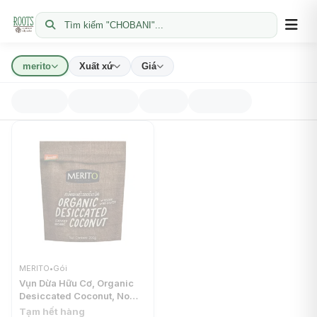
Tìm kiếm "CHOBANI"...
merito
Xuất xứ
Giá
MERITO
•
Gói
Vụn Dừa Hữu Cơ, Organic
Desiccated Coconut, No
Gluten (100g) - MERITO
Tạm hết hàng