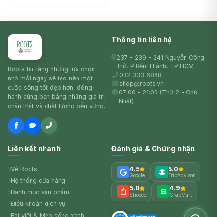
Thông tin liên hệ
237 - 239 - 241 Nguyễn Công
Trứ, P.Bến Thành, TP.HCM
Roots tin rằng những lựa chọn
082 333 6868
nhỏ mỗi ngày sẽ tạo nên một
shop@roots.vn
cuộc sống tốt đẹp hơn, đồng
07:00 - 21:00 (Thứ 2 - Chủ
hành cùng bạn bằng những giá trị
Nhật)
chân thật và chất lượng bền vững.
Liên kết nhanh
Đánh giá & Chứng nhận
Về Roots
4.5
5.0
Google
TripAdvisor
Hệ thống cửa hàng
5.0
4.9
Danh mục sản phẩm
Shopee
GrabMart
Điều khoản dịch vụ
Bài viết & Mẹo sống xanh