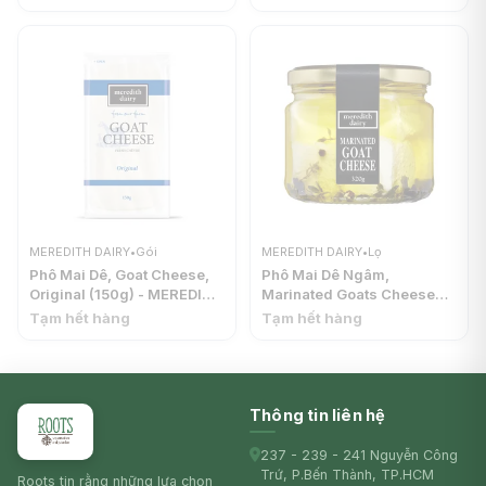
MEREDITH DAIRY
•
Gói
MEREDITH DAIRY
•
Lọ
Phô Mai Dê, Goat Cheese,
Phô Mai Dê Ngâm,
Original (150g) - MEREDITH
Marinated Goats Cheese
DAIRY
(320g) - MEREDITH DAIRY
Tạm hết hàng
Tạm hết hàng
Thông tin liên hệ
237 - 239 - 241 Nguyễn Công
Trứ, P.Bến Thành, TP.HCM
Roots tin rằng những lựa chọn