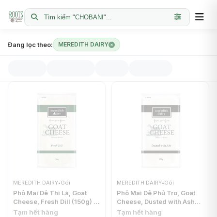
Tìm kiếm "CHOBANI"...
Đang lọc theo:
MEREDITH DAIRY
MEREDITH DAIRY
•
Gói
MEREDITH DAIRY
•
Gói
Phô Mai Dê Thì Là, Goat
Phô Mai Dê Phủ Tro, Goat
Cheese, Fresh Dill (150g) -
Cheese, Dusted with Ash
MEREDITH DAIRY
(150g) - MEREDITH DAIRY
Tạm hết hàng
Tạm hết hàng