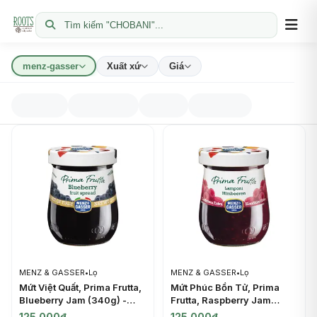
Tìm kiếm "CHOBANI"...
menz-gasser
Xuất xứ
Giá
MENZ & GASSER
•
Lọ
MENZ & GASSER
•
Lọ
Mứt Việt Quất, Prima Frutta,
Mứt Phúc Bồn Tử, Prima
Blueberry Jam (340g) -
Frutta, Raspberry Jam
MENZ & GASSER
(340g) - MENZ & GASSER
125.000đ
125.000đ