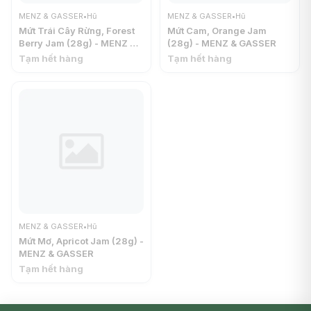
MENZ & GASSER
•
Hũ
MENZ & GASSER
•
Hũ
Mứt Trái Cây Rừng, Forest
Mứt Cam, Orange Jam
Berry Jam (28g) - MENZ &
(28g) - MENZ & GASSER
GASSER
Tạm hết hàng
Tạm hết hàng
MENZ & GASSER
•
Hũ
Mứt Mơ, Apricot Jam (28g) -
MENZ & GASSER
Tạm hết hàng