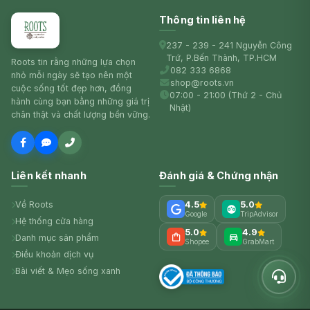
Thông tin liên hệ
237 - 239 - 241 Nguyễn Công
Trứ, P.Bến Thành, TP.HCM
Roots tin rằng những lựa chọn
082 333 6868
nhỏ mỗi ngày sẽ tạo nên một
shop@roots.vn
cuộc sống tốt đẹp hơn, đồng
07:00 - 21:00 (Thứ 2 - Chủ
hành cùng bạn bằng những giá trị
Nhật)
chân thật và chất lượng bền vững.
Liên kết nhanh
Đánh giá & Chứng nhận
Về Roots
4.5
5.0
Google
TripAdvisor
Hệ thống cửa hàng
5.0
4.9
Danh mục sản phẩm
Shopee
GrabMart
Điều khoản dịch vụ
Bài viết & Mẹo sống xanh