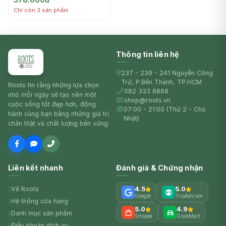
Wine (500ml) - MEIRI
Chỉ còn 3 sản phẩm
SHURUI
Thông tin liên hệ
237 - 239 - 241 Nguyễn Công
Trứ, P.Bến Thành, TP.HCM
Roots tin rằng những lựa chọn
082 333 6868
nhỏ mỗi ngày sẽ tạo nên một
shop@roots.vn
cuộc sống tốt đẹp hơn, đồng
07:00 - 21:00 (Thứ 2 - Chủ
hành cùng bạn bằng những giá trị
Nhật)
chân thật và chất lượng bền vững.
Liên kết nhanh
Đánh giá & Chứng nhận
Về Roots
4.5
5.0
Google
TripAdvisor
Hệ thống cửa hàng
5.0
4.9
Danh mục sản phẩm
Shopee
GrabMart
Điều khoản dịch vụ