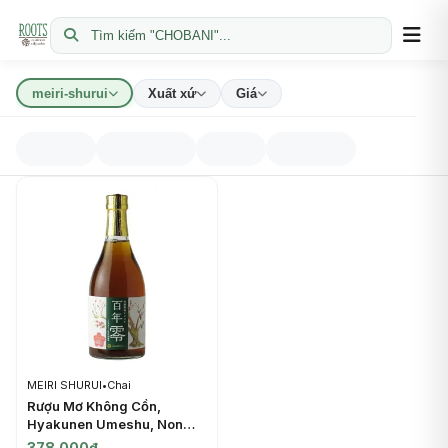
Tìm kiếm "CHOBANI"...
meiri-shurui
Xuất xứ
Giá
MEIRI SHURUI
•
Chai
Rượu Mơ Không Cồn,
Hyakunen Umeshu, Non
Alcoholic 100-Year Plum
378.000đ