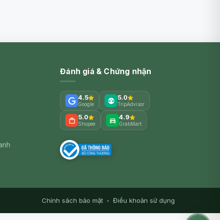
Đánh giá & Chứng nhận
4.5
5.0
Google
TripAdvisor
5.0
4.9
Shopee
GrabMart
xanh
Chính sách bảo mật
•
Điều khoản sử dụng