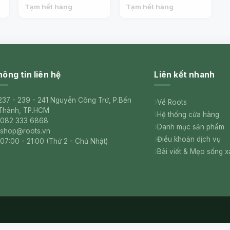
Dorayaki, Matcha, 6
Pancake Dorayaki,
Tạm hết hàng
Tạm hết hàng
Cái, 10.93 oz (310g) -
Original, 6 Cái, 10.93
MARUKYO
oz (310g) - MARUKYO
ông tin liên hệ
Liên kết nhanh
237 - 239 - 241 Nguyễn Công Trứ, P.Bến
Về Roots
Thành, TP.HCM
Hệ thống cửa hàng
082 333 6868
Danh mục sản phẩm
shop@roots.vn
Điều khoản dịch vụ
07:00 - 21:00 (Thứ 2 - Chủ Nhật)
Bài viết & Mẹo sống 