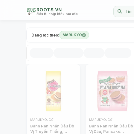
ROOTS.VN
Tìm 
Siêu thị nhập khẩu cao cấp
Đang lọc theo:
MARUKYO
MARUKYO
•
Gói
MARUKYO
•
Gói
Bánh Rán Nhân Đậu Đỏ
Bánh Rán Nhân Đậu Đỏ
Vị Truyền Thống,
Vị Dâu, Pancake