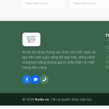
Pancake Dorayaki,
Dorayaki, Strawberry
Tạm hết hàng
Tạm hết hàng
Original, 3 Cái (155g) -
Flavor, 6 Cái (310g) -
MARUKYO
MARUKYO
Th
Roots tin rằng những lựa chọn nhỏ mỗi ngày sẽ
tạo nên một cuộc sống tốt đẹp hơn, đồng hành
cùng bạn bằng những giá trị chân thật và chất
lượng bền vững.
© 2026
Roots.vn
. Tất cả quyền được bảo lưu.