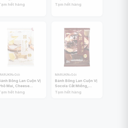
Collection, Original
(300g) - MARUKIN
Tạm hết hàng
Tạm hết hàng
Muffin Cake, 4 Cái
(260g) - MARUKIN
MARUKIN
•
Gói
MARUKIN
•
Gói
Bánh Bông Lan Cuộn Vị
Bánh Bông Lan Cuộn Vị
Phô Mai, Cheese
Socola Cắt Miếng,
Baumkuchen, 9 Cái
Atsugiri Baumkuchen,
Tạm hết hàng
Tạm hết hàng
(280g) - MARUKIN
Chocolate, 9 Cái
(240g) - MARUKIN