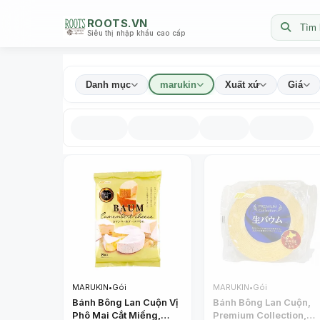
ROOTS.VN
Tìm 
Siêu thị nhập khẩu cao cấp
Danh mục
marukin
Xuất xứ
Giá
MARUKIN
•
Gói
MARUKIN
•
Gói
Bánh Bông Lan Cuộn Vị
Bánh Bông Lan Cuộn,
Phô Mai Cắt Miếng,
Premium Collection,