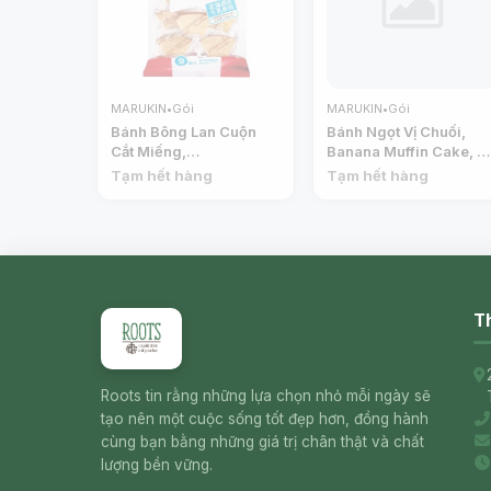
MARUKIN
•
Gói
MARUKIN
•
Gói
Bánh Bông Lan Cuộn
Bánh Ngọt Vị Chuối,
Cắt Miếng,
Banana Muffin Cake, 2
Baumkuchen, 9 Cái
Cái (90g) - MARUKIN
Tạm hết hàng
Tạm hết hàng
(260g) - MARUKIN
Th
Roots tin rằng những lựa chọn nhỏ mỗi ngày sẽ
tạo nên một cuộc sống tốt đẹp hơn, đồng hành
cùng bạn bằng những giá trị chân thật và chất
lượng bền vững.