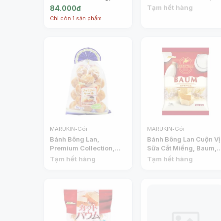
Baum Camembert
Baumkuchen (260g) -
Tạm hết hàng
84.000đ
Cheese, 8 Cái (160g) -
MARUKIN
Chỉ còn 1 sản phẩm
MARUKIN
MARUKIN
•
Gói
MARUKIN
•
Gói
Bánh Bông Lan,
Bánh Bông Lan Cuộn Vị
Premium Collection,
Sữa Cắt Miếng, Baum,
Cupcakes, 16 Cái
Hokkaido Milk
Tạm hết hàng
Tạm hết hàng
(288g) - MARUKIN
Baumkuchen, 9 Cái
(225g) - MARUKIN