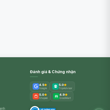
Đánh giá & Chứng nhận
4.5
5.0
Google
TripAdvisor
5.0
4.9
Shopee
GrabMart
xanh