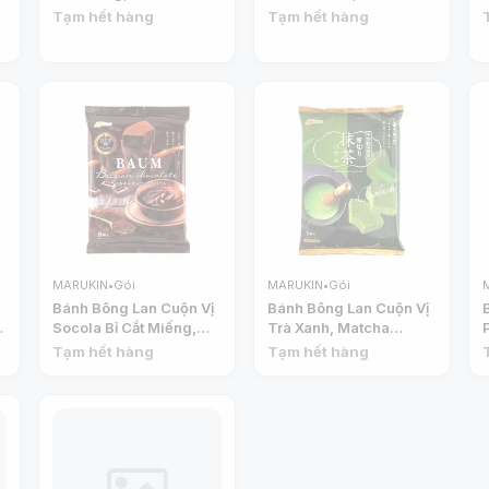
Baumkuchen, 10 Cái
(260g) - MARUKIN
Tạm hết hàng
Tạm hết hàng
(270g) - MARUKIN
MARUKIN
•
Gói
MARUKIN
•
Gói
Bánh Bông Lan Cuộn Vị
Bánh Bông Lan Cuộn Vị
Socola Bỉ Cắt Miếng,
Trà Xanh, Matcha
Baumkuchen, Belgian
Baumkuchen, 8 Cái
Tạm hết hàng
Tạm hết hàng
Chocolate, 8 Cái (160g)
(200g) - MARUKIN
- MARUKIN