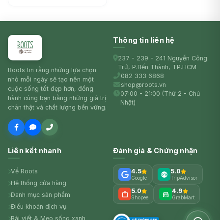
Thông tin liên hệ
237 - 239 - 241 Nguyễn Công
Trứ, P.Bến Thành, TP.HCM
Roots tin rằng những lựa chọn
082 333 6868
nhỏ mỗi ngày sẽ tạo nên một
shop@roots.vn
cuộc sống tốt đẹp hơn, đồng
07:00 - 21:00 (Thứ 2 - Chủ
hành cùng bạn bằng những giá trị
Nhật)
chân thật và chất lượng bền vững.
Liên kết nhanh
Đánh giá & Chứng nhận
Về Roots
4.5
5.0
Google
TripAdvisor
Hệ thống cửa hàng
5.0
4.9
Danh mục sản phẩm
Shopee
GrabMart
Điều khoản dịch vụ
Bài viết & Mẹo sống xanh