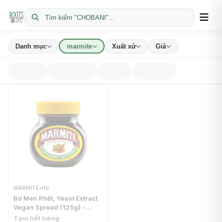
Tìm kiếm "CHOBANI"...
Danh mục
marmite
Xuất xứ
Giá
MARMITE
•
Hũ
Bơ Men Phết, Yeast Extract
Vegan Spread (125g) -
MARMITE
Tạm hết hàng