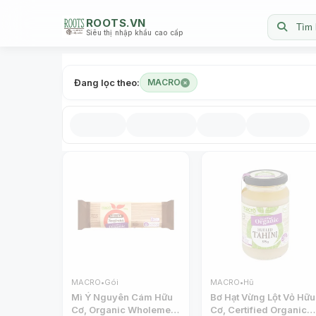
ROOTS.VN
Tìm 
Siêu thị nhập khẩu cao cấp
Đang lọc theo:
MACRO
MACRO
•
Gói
MACRO
•
Hũ
Mì Ý Nguyên Cám Hữu
Bơ Hạt Vừng Lột Vỏ Hữu
Cơ, Organic Wholemeal
Cơ, Certified Organic