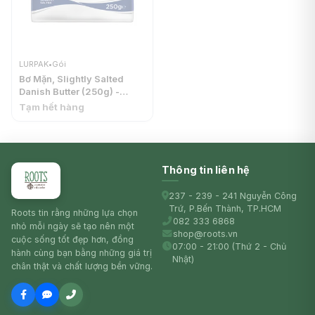
LURPAK
•
Gói
Bơ Mặn, Slightly Salted
Danish Butter (250g) -
LURPAK
Tạm hết hàng
Thông tin liên hệ
237 - 239 - 241 Nguyễn Công
Trứ, P.Bến Thành, TP.HCM
Roots tin rằng những lựa chọn
082 333 6868
nhỏ mỗi ngày sẽ tạo nên một
shop@roots.vn
cuộc sống tốt đẹp hơn, đồng
07:00 - 21:00 (Thứ 2 - Chủ
hành cùng bạn bằng những giá trị
Nhật)
chân thật và chất lượng bền vững.