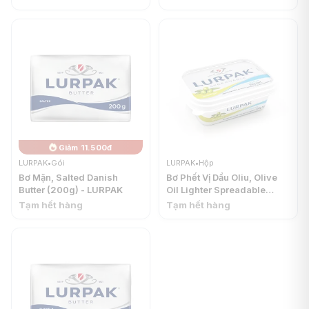
Giảm 11.500đ
LURPAK
•
Gói
LURPAK
•
Hộp
Bơ Mặn, Salted Danish
Bơ Phết Vị Dầu Oliu, Olive
Butter (200g) - LURPAK
Oil Lighter Spreadable
(250g) - LURPAK
Tạm hết hàng
Tạm hết hàng