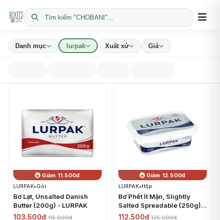
Tìm kiếm "CHOBANI"...
Danh mục
lurpak
Xuất xứ
Giá
Giảm 11.500đ
Giảm 12.500đ
LURPAK
•
Gói
LURPAK
•
Hộp
Bơ Lạt, Unsalted Danish
Bơ Phết Ít Mặn, Slightly
Butter (200g) - LURPAK
Salted Spreadable (250g) -
LURPAK
103.500đ
112.500đ
115.000đ
125.000đ